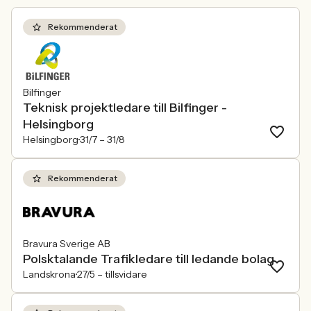
förändras räcker det inte längre att säga
att alla är välkomna. Arbetsgivare
behöver kunna visa vad det betyder i
Rekommenderat
praktiken.
Bilfinger
Teknisk projektledare till Bilfinger -
Helsingborg
Helsingborg
31/7 –
31/8
Rekommenderat
Bravura Sverige AB
Polsktalande Trafikledare till ledande bolag
Landskrona
27/5 –
tillsvidare