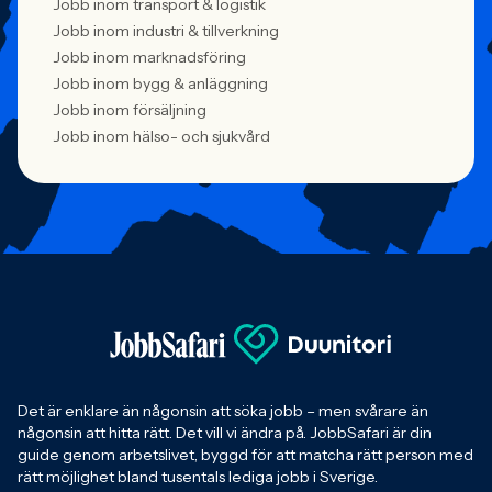
Jobb inom transport & logistik
Jobb inom industri & tillverkning
Jobb inom marknadsföring
Jobb inom bygg & anläggning
Jobb inom försäljning
Jobb inom hälso- och sjukvård
Det är enklare än någonsin att söka jobb – men svårare än
någonsin att hitta rätt. Det vill vi ändra på. JobbSafari är din
guide genom arbetslivet, byggd för att matcha rätt person med
rätt möjlighet bland tusentals lediga jobb i Sverige.