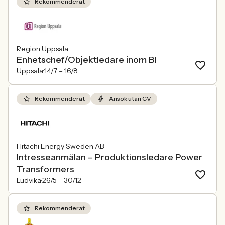
Rekommenderat
Region Uppsala
Enhetschef/Objektledare inom BI
Uppsala
14/7 –
16/8
Rekommenderat
Ansök utan CV
Hitachi Energy Sweden AB
Intresseanmälan – Produktionsledare Power
Transformers
Ludvika
26/5 –
30/12
Rekommenderat