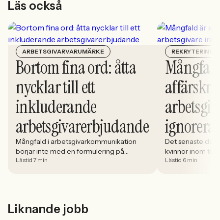
Läs också
ARBETSGIVARVARUMÄRKE
REKRYTERING
Bortom fina ord: åtta
Mångfald
nycklar till ett
affärskrit
inkluderande
arbetsgiv
arbetsgivarerbjudande
ignorera
Mångfald i arbetsgivarkommunikation
Det senaste dece
börjar inte med en formulering på
kvinnor inom tech 
Lästid 7 min
Lästid 6 min
karriärsidan. Den börjar i hur rekryteringen
stadigt på 30%. S
faktiskt fungerar: vem som får syn på
allt större del av
jobbet, vem som vågar söka och vilka
i. Åsa Johansen, 
meriter som räknas. När kandidater blir
Women in Tech, 
mer medvetna, regelverken skärps och
andelen kvinnor 
Liknande jobb
konkurrensen om rätt kompetens
ren affärsrisk.