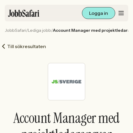
Logga in
JobbSafari
/
Lediga jobb
/
Account Manager med projektledaran
Lediga jobb
Till sökresultaten
Arbetsliv och karriär
För arbetsgivare
Skapa annons
Sök med AI
Account Manager med
Ny här? Skapa konto