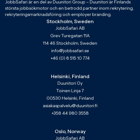
JobbSafari är en del av Duunitori Group – Duunitori är Finlands
största jobbsökmotor och en betrodd partner inom rekrytering,
rekryteringsmarknadsföring och employer branding.
Stockholm, Sweden
JobbSafari AB
Grev Turegatan 11A
114 46 Stockholm, Sweden
info@jobbsafari.se
+46 (0) 8 515 10 774
Helsinki, Finland
Duunitori Oy
Toinen Linja 7
00530 Helsinki, Finland
asiakaspalvelu@duunitori.fi
+358 44 980 3558
Oslo, Norway
JobbSafari AB