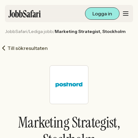
Logga in
JobbSafari
/
Lediga jobb
/
Marketing Strategist, Stockholm
Lediga jobb
Till sökresultaten
Arbetsliv och karriär
För arbetsgivare
Skapa annons
Sök med AI
Marketing Strategist,
Ny här? Skapa konto