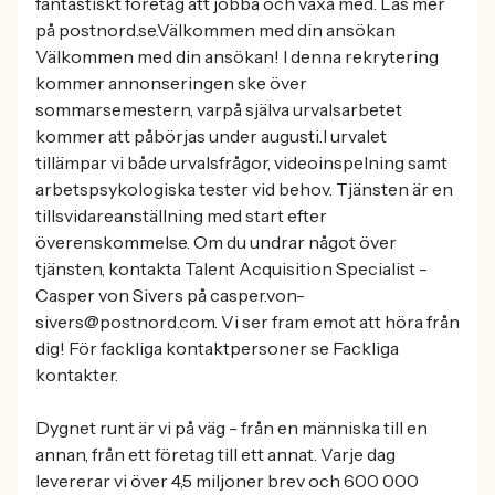
fantastiskt företag att jobba och växa med. Läs mer
på postnord.se.Välkommen med din ansökan
Välkommen med din ansökan! I denna rekrytering
kommer annonseringen ske över
sommarsemestern, varpå själva urvalsarbetet
kommer att påbörjas under augusti.I urvalet
tillämpar vi både urvalsfrågor, videoinspelning samt
arbetspsykologiska tester vid behov. Tjänsten är en
tillsvidareanställning med start efter
överenskommelse. Om du undrar något över
tjänsten, kontakta Talent Acquisition Specialist -
Casper von Sivers på casper.von-
sivers@postnord.com. Vi ser fram emot att höra från
dig! För fackliga kontaktpersoner se Fackliga
kontakter.
Dygnet runt är vi på väg - från en människa till en
annan, från ett företag till ett annat. Varje dag
levererar vi över 4,5 miljoner brev och 600 000