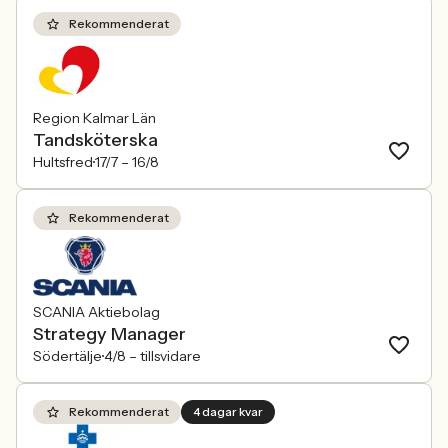
Rekommenderat
Region Kalmar Län
Tandsköterska
Hultsfred
17/7 –
16/8
Rekommenderat
SCANIA Aktiebolag
Strategy Manager
Södertälje
4/8 –
tillsvidare
Rekommenderat
4 dagar kvar