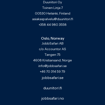
Duunitori Oy
Toinen Linja 7
00530 Helsinki, Finland
asiakaspalvelu@duunitori.fi
+358 44 980 3558
Oslo, Norway
JobbSafari AB
c/o Accountor AS
Tangen 75
4608 Kristiansand, Norge
info@jobbsafari.se
+46 70 314 59 79
jobbsafari.se
duunitori.fi
jobbsafari.no