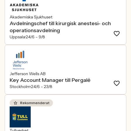
Akademiska Sjukhuset
Avdelningschef till kirurgisk anestesi- och
operationsavdelning
Uppsala
24/6 –
9/8
Jefferson Wells AB
Key Account Manager till Pergalė
Stockholm
24/6 –
23/8
Rekommenderat
Tullverket