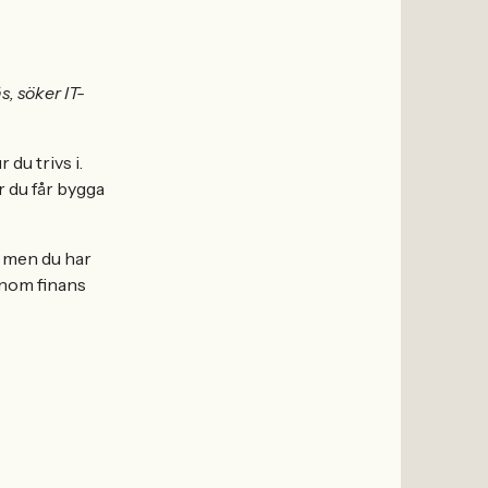
s, söker IT-
 du trivs i.
r du får bygga
, men du har
 inom finans