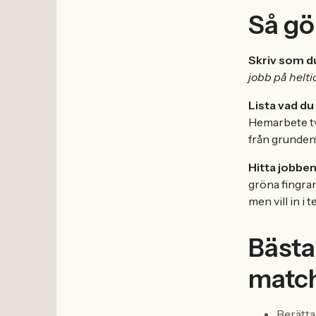
Så gö
Skriv som du
jobb på helti
Lista vad du v
Hemarbete två
från grunden
Hitta jobben
gröna fingrar
men vill in i 
Bästa
matc
Berätta 