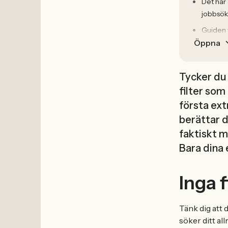
Det här 
jobbsök
Guiden v
Öppna
Tycker du 
filter som
första ext
berättar d
faktiskt m
Bara dina 
Inga 
Tänk dig att 
söker ditt al