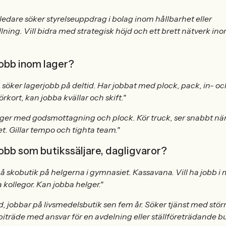
edare söker styrelseuppdrag i bolag inom hållbarhet eller
ning. Vill bidra med strategisk höjd och ett brett nätverk in
jobb inom lager?
, söker lagerjobb på deltid. Har jobbat med plock, pack, in- oc
örkort, kan jobba kvällar och skift."
ager med godsmottagning och plock. Kör truck, ser snabbt nä
det. Gillar tempo och tighta team."
obb som butikssäljare, dagligvaror?
å skobutik på helgerna i gymnasiet. Kassavana. Vill ha jobb i
kollegor. Kan jobba helger."
ad, jobbar på livsmedelsbutik sen fem år. Söker tjänst med stör
iträde med ansvar för en avdelning eller ställföreträdande bu