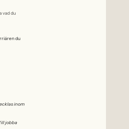
ra vad du
arriären du
vecklas inom
ill jobba