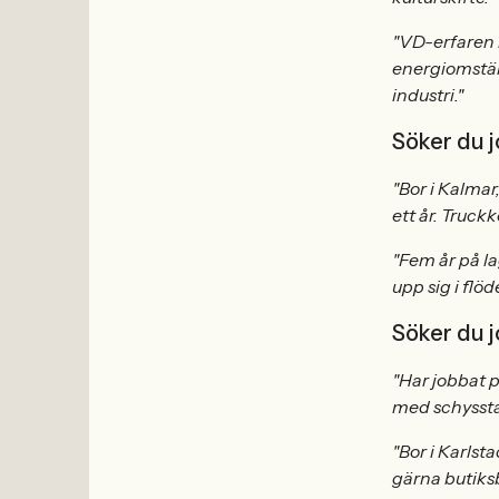
"VD-erfaren l
energiomställ
industri."
Söker du 
"Bor i Kalmar
ett år. Truckk
"Fem år på l
upp sig i flö
Söker du j
"Har jobbat p
med schyssta 
"Bor i Karlst
gärna butiksb