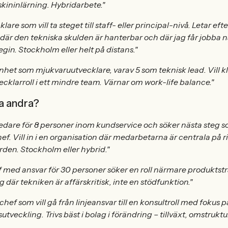
kininlärning. Hybridarbete."
lare som vill ta steget till staff- eller principal-nivå. Letar eft
där den tekniska skulden är hanterbar och där jag får jobba 
gin. Stockholm eller helt på distans."
enhet som mjukvaruutvecklare, varav 5 som teknisk lead. Vill kl
tvecklarroll i ett mindre team. Värnar om work-life balance."
da andra?
ledare för 8 personer inom kundservice och söker nästa steg 
f. Vill in i en organisation där medarbetarna är centrala på ri
rden. Stockholm eller hybrid."
 med ansvar för 30 personer söker en roll närmare produktstr
ag där tekniken är affärskritisk, inte en stödfunktion."
hef som vill gå från linjeansvar till en konsultroll med fokus p
utveckling. Trivs bäst i bolag i förändring – tillväxt, omstruktu