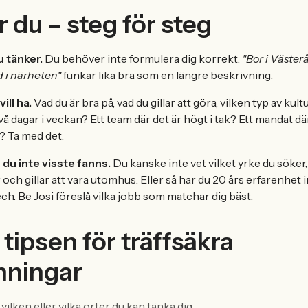
r du – steg för steg
 tänker.
Du behöver inte formulera dig korrekt.
"Bor i Västerå
d i närheten"
funkar lika bra som en längre beskrivning.
ill ha.
Vad du är bra på, vad du gillar att göra, vilken typ av kultur
 dagar i veckan? Ett team där det är högt i tak? Ett mandat dä
? Ta med det.
 du inte visste fanns.
Du kanske inte vet vilket yrke du söker
 och gillar att vara utomhus. Eller så har du 20 års erfarenhet
tech. Be Josi föreslå vilka jobb som matchar dig bäst.
 tipsen för träffsäkra
hningar
vilken eller vilka orter du kan tänka dig