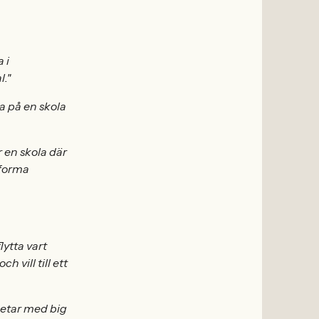
 i
l."
a på en skola
r en skola där
 forma
lytta vart
 vill till ett
betar med big