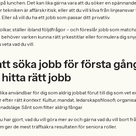
 på lunchen. Det kan lika gärna vara att du söker en spännande
 tekniken är affärskritisk, eller att du vill kliva från linjeansvar t
. Eller så vill du ha ett jobb som passar ditt privatliv.
 tolkar, ställer ibland följdfrågor – och föreslår jobb som match
 behöver varken kunna rätt yrkestitlar eller formulera dig sny
veta vad du vill.
att söka jobb för första gå
tt hitta rätt jobb
 lika användbar för dig som aldrig jobbat förut till dig som vet 
 efter rätt
kontext
. Kultur, mandat, ledarskapsfilosofi, organis
adsläge. Sånt som filter aldrig fångar.
 har gjort, vad du vill göra mer av och gärna vad du vill bort frå
om ger de mest träffsäkra resultaten för seniora roller.