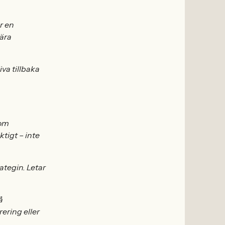
er en
nära
iva tillbaka
som
ktigt – inte
ategin. Letar
å
rering eller