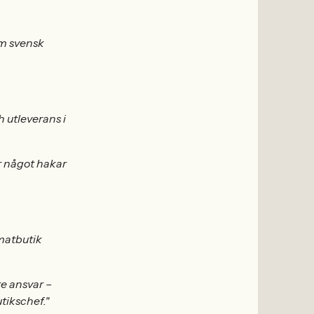
om svensk
h utleverans i
r något hakar
 matbutik
re ansvar –
tikschef."