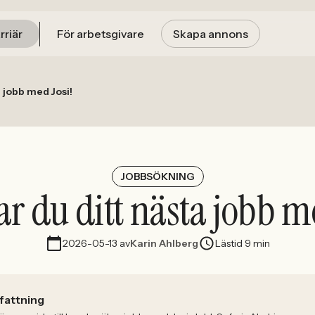
rriär
För arbetsgivare
Skapa annons
a jobb med Josi!
JOBBSÖKNING
ar du ditt nästa jobb m
2026-05-13
av
Karin Ahlberg
Lästid 9 min
attning