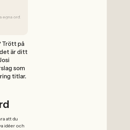
na egna ord.
 Trött på
det är ditt
Josi
örslag som
ing titlar.
rd
ra att du
nya idéer och