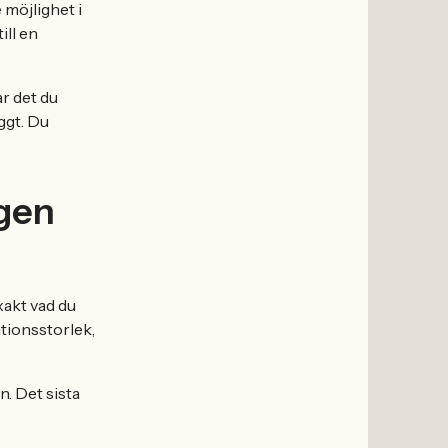
 möjlighet i
ill en
ar det du
ggt. Du
ngen
exakt vad du
ationsstorlek,
n. Det sista