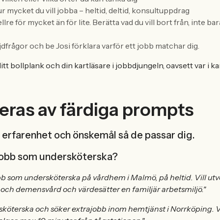
ur mycket du vill jobba – heltid, deltid, konsultuppdrag
llre för mycket än för lite. Berätta vad du vill bort från, inte ba
ljdfrågor och be Josi förklara varför ett jobb matchar dig.
itt bollplank och din kartläsare i jobbdjungeln, oavsett var i k
reras av färdiga prompts
, erfarenhet och önskemål så de passar dig.
jobb som undersköterska?
obb som undersköterska på vårdhem i Malmö, på heltid. Vill ut
och demensvård och värdesätter en familjär arbetsmiljö."
sköterska och söker extrajobb inom hemtjänst i Norrköping. V