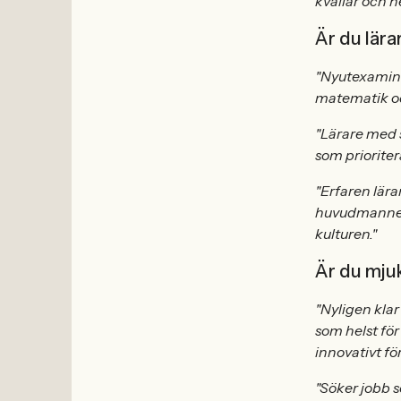
kvällar och h
Är du lära
"Nyutexamine
matematik och
"Lärare med s
som prioriter
"Erfaren lära
huvudmannen 
kulturen."
Är du mju
"Nyligen klar
som helst för
innovativt fö
"Söker jobb 