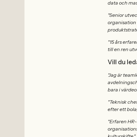
data och mas
"Senior utveck
organisation 
produktstrate
"15 års erfar
till en ren u
Vill du le
"Jag är team
avdelningsche
bara i värdeo
"Teknisk chef
efter ett bol
"Erfaren HR-c
organisations
kulturskifte."