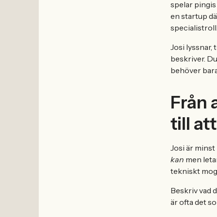
spelar pingis
en startup där
specialistroll
Josi lyssnar,
beskriver. Du
behöver bara 
Från 
till a
Josi är minst
kan
men letar
tekniskt mogn
Beskriv vad du
är ofta det s