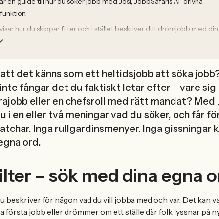
är en guide till hur du söker jobb med Josi, JobbSafaris AI-drivna
funktion.
isar hur du skippar filter och i stället beskriver ditt drömjobb med di
att det känns som ett heltidsjobb att söka jobb?
 inte fångar det du faktiskt letar efter – vare sig 
rajobb eller en chefsroll med rätt mandat? Med 
u i en eller två meningar vad du söker, och får f
atchar. Inga rullgardinsmenyer. Inga gissningar kr
egna ord.
filter – sök med dina egna o
du beskriver för någon vad du vill jobba med och var. Det kan va
lra första jobb eller drömmer om ett ställe där folk lyssnar på 