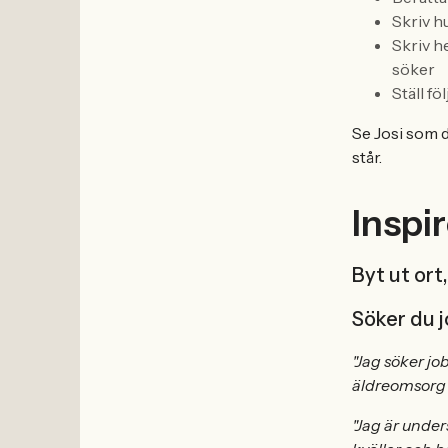
Skriv h
Skriv he
söker
Ställ fö
Se Josi som d
står.
Inspi
Byt ut ort
Söker du 
"Jag söker j
äldreomsorg 
"Jag är under