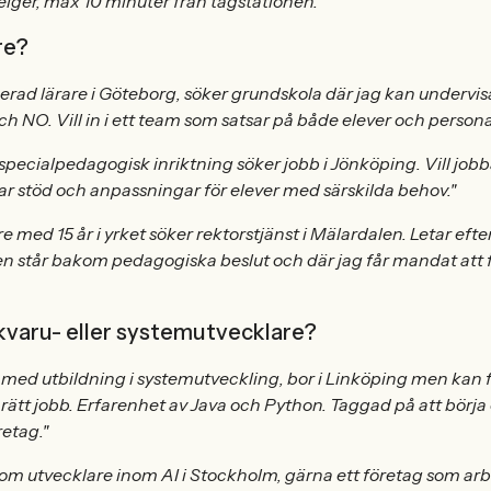
elger, max 10 minuter från tågstationen."
re?
rad lärare i Göteborg, söker grundskola där jag kan undervisa
 NO. Vill in i ett team som satsar på både elever och persona
pecialpedagogisk inriktning söker jobb i Jönköping. Vill jobb
ar stöd och anpassningar för elever med särskilda behov."
re med 15 år i yrket söker rektorstjänst i Mälardalen. Letar efte
står bakom pedagogiska beslut och där jag får mandat att
kvaru- eller systemutvecklare?
 med utbildning i systemutveckling, bor i Linköping men kan f
 rätt jobb. Erfarenhet av Java och Python. Taggad på att börja och
retag."
som utvecklare inom AI i Stockholm, gärna ett företag som ar