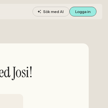
Sök med AI
Logga in
ed Josi!