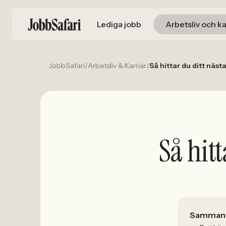
Lediga jobb
Arbetsliv och ka
JobbSafari
/
Arbetsliv & Karriär
/
Så hittar du ditt näst
Så hitt
Sammanf