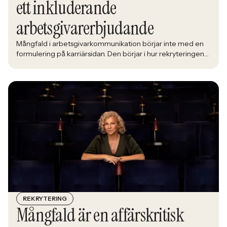
ett inkluderande
arbetsgivarerbjudande
Mångfald i arbetsgivarkommunikation börjar inte med en
formulering på karriärsidan. Den börjar i hur rekryteringen
faktiskt fungerar: vem som får syn på jobbet, vem som
vågar söka och vilka meriter som räknas. När kandidater blir
mer medvetna, regelverken skärps och konkurrensen om
rätt kompetens förändras räcker det inte längre att säga
att alla är välkomna. Arbetsgivare behöver kunna visa vad
det betyder i praktiken.
REKRYTERING
Mångfald är en affärskritisk