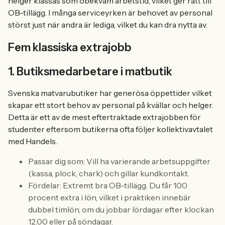
helger klassas som obekväm arbetstid, vilket ger rätt till
OB-tillägg. I många serviceyrken är behovet av personal
störst just när andra är lediga, vilket du kan dra nytta av.
Fem klassiska extrajobb
1. Butiksmedarbetare i matbutik
Svenska matvarubutiker har generösa öppettider vilket
skapar ett stort behov av personal på kvällar och helger.
Detta är ett av de mest eftertraktade extrajobben för
studenter eftersom butikerna ofta följer kollektivavtalet
med Handels.
Passar dig som: Vill ha varierande arbetsuppgifter
(kassa, plock, chark) och gillar kundkontakt.
Fördelar: Extremt bra OB-tillägg. Du får 100
procent extra i lön, vilket i praktiken innebär
dubbel timlön, om du jobbar lördagar efter klockan
12.00 eller på söndagar.