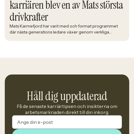
karriären blev en av Mats största
drivkrafter
Mats Karmefjord har varit med och format programmet
där nästa generations ledare växer genom verkliga
utmaningar. När han möter deltagarna i Bolidens Graduate
Program ser han framtiden ta form framför sig. Med lång
erfarenhet av att utveckla ledare fick han uppdraget att
utveckla ett program där teori möter praktik och
deltagarna förbereds för yrkeslivet. – […]
Håll dig uppdaterad
Få de senaste karriärtipsen och insikterna om
arbetsmarknaden direkt till din inkorg.