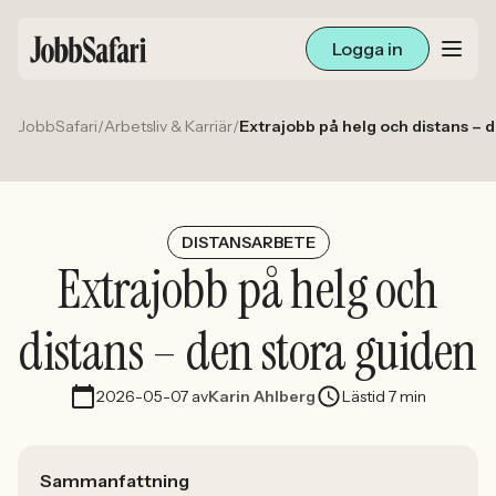
Logga in
JobbSafari
/
Arbetsliv & Karriär
/
Extrajobb på helg och distans – 
Lediga jobb
Arbetsliv och karriär
För arbetsgivare
DISTANSARBETE
Extrajobb på helg och
Skapa annons
distans – den stora guiden
Sök med AI
2026-05-07
av
Karin Ahlberg
Lästid 7 min
Ny här? Skapa konto
Sammanfattning