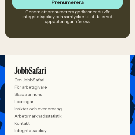
Prenumerera
Genom att prenumerera godkänner du vår
integritetspolicy och samtycker till att ta emot
uppdateringar från oss.
Om JobbSafari
För arbetsgivare
Skapa annons
Lösningar
Insikter och evenemang
Arbetsmarknadsstatistik
Kontakt
Integritetspolicy