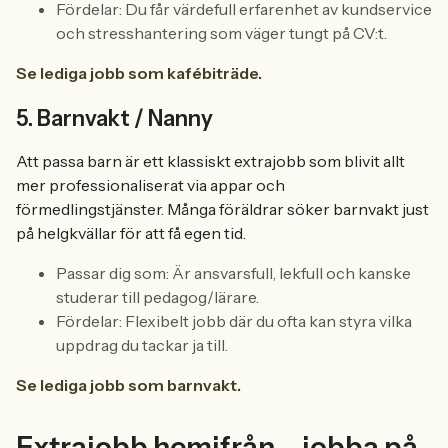
Fördelar: Du får värdefull erfarenhet av kundservice
och stresshantering som väger tungt på CV:t.
Se lediga jobb som kafébiträde.
5. Barnvakt / Nanny
Att passa barn är ett klassiskt extrajobb som blivit allt
mer professionaliserat via appar och
förmedlingstjänster. Många föräldrar söker barnvakt just
på helgkvällar för att få egen tid.
Passar dig som: Är ansvarsfull, lekfull och kanske
studerar till pedagog/lärare.
Fördelar: Flexibelt jobb där du ofta kan styra vilka
uppdrag du tackar ja till.
Se lediga jobb som barnvakt.
Extrajobb hemifrån – jobba på