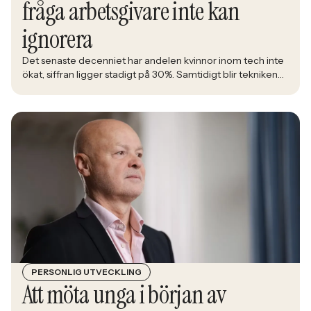
fråga arbetsgivare inte kan
ignorera
Det senaste decenniet har andelen kvinnor inom tech inte
ökat, siffran ligger stadigt på 30%. Samtidigt blir tekniken
en allt större del av det samhälle alla ska leva i. Åsa
Johansen, direktör på nätverket Women in Tech, menar att
den låga andelen kvinnor inom branschen är en ren
affärsrisk.
PERSONLIG UTVECKLING
Att möta unga i början av