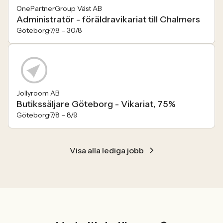
OnePartnerGroup Väst AB
Administratör - föräldravikariat till Chalmers
Göteborg
7/8 –
30/8
Jollyroom AB
Butikssäljare Göteborg - Vikariat, 75%
Göteborg
7/8 –
8/9
Visa alla lediga jobb