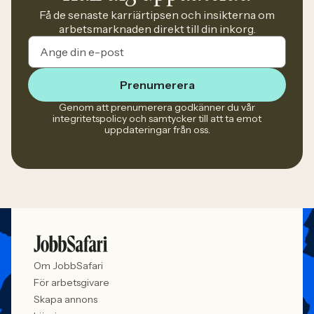
Få de senaste karriärtipsen och insikterna om
arbetsmarknaden direkt till din inkorg.
Prenumerera
Genom att prenumerera godkänner du vår
integritetspolicy och samtycker till att ta emot
uppdateringar från oss.
Om JobbSafari
För arbetsgivare
Skapa annons