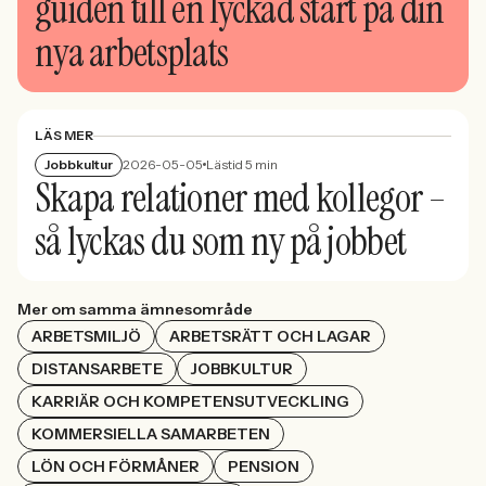
guiden till en lyckad start på din
nya arbetsplats
LÄS MER
Jobbkultur
2026-05-05
Lästid 5 min
Skapa relationer med kollegor –
så lyckas du som ny på jobbet
Mer om samma ämnesområde
ARBETSMILJÖ
ARBETSRÄTT OCH LAGAR
DISTANSARBETE
JOBBKULTUR
KARRIÄR OCH KOMPETENSUTVECKLING
KOMMERSIELLA SAMARBETEN
LÖN OCH FÖRMÅNER
PENSION