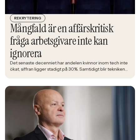
REKRYTERING
Mångfald är en affärskritisk
fråga arbetsgivare inte kan
ignorera
Det senaste decenniet har andelen kvinnor inom tech inte
ökat, siffran ligger stadigt på 30%. Samtidigt blir tekniken
en allt större del av det samhälle alla ska leva i. Åsa
Johansen, direktör på nätverket Women in Tech, menar att
den låga andelen kvinnor inom branschen är en ren
affärsrisk.