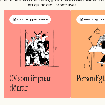
att guida dig i arbetslivet.
CV som öppnar dörrar
Personligt bre
CV som öppnar
Personligt
dörrar