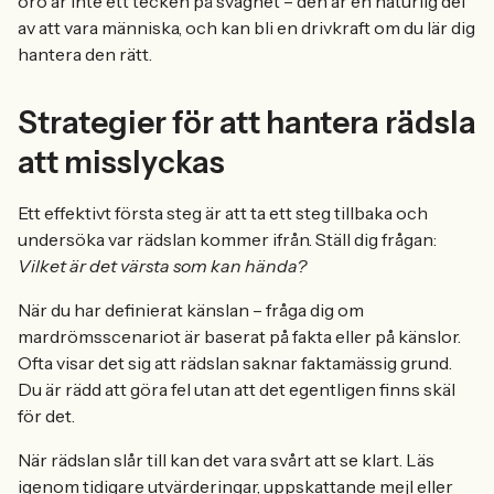
oro är inte ett tecken på svaghet – den är en naturlig del
av att vara människa, och kan bli en drivkraft om du lär dig
hantera den rätt.
Strategier för att hantera rädsla
att misslyckas
Ett effektivt första steg är att ta ett steg tillbaka och
undersöka var rädslan kommer ifrån. Ställ dig frågan:
Vilket är det värsta som kan hända?
När du har definierat känslan – fråga dig om
mardrömsscenariot är baserat på fakta eller på känslor.
Ofta visar det sig att rädslan saknar faktamässig grund.
Du är rädd att göra fel utan att det egentligen finns skäl
för det.
När rädslan slår till kan det vara svårt att se klart. Läs
igenom tidigare utvärderingar, uppskattande mejl eller