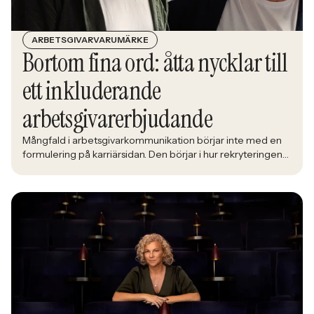
ARBETSGIVARVARUMÄRKE
Bortom fina ord: åtta nycklar till
ett inkluderande
arbetsgivarerbjudande
Mångfald i arbetsgivarkommunikation börjar inte med en
formulering på karriärsidan. Den börjar i hur rekryteringen
faktiskt fungerar: vem som får syn på jobbet, vem som
vågar söka och vilka meriter som räknas. När kandidater blir
mer medvetna, regelverken skärps och konkurrensen om
rätt kompetens förändras räcker det inte längre att säga
att alla är välkomna. Arbetsgivare behöver kunna visa vad
det betyder i praktiken.