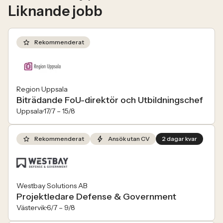
Liknande jobb
Rekommenderat
Region Uppsala
Biträdande FoU-direktör och Utbildningschef
Uppsala
17/7 –
15/8
Rekommenderat
Ansök utan CV
2 dagar kvar
Westbay Solutions AB
Projektledare Defense & Government
Västervik
6/7 –
9/8