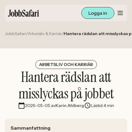
Logga in
JobbSafari
/
Arbetsliv & Karriär
/
Hantera rädslan att misslyckas p
Lediga jobb
Arbetsliv och karriär
För arbetsgivare
ARBETSLIV OCH KARRIÄR
Hantera rädslan att
Skapa annons
misslyckas på jobbet
Sök med AI
2026-05-05
av
Karin Ahlberg
Lästid 4 min
Ny här? Skapa konto
Sammanfattning