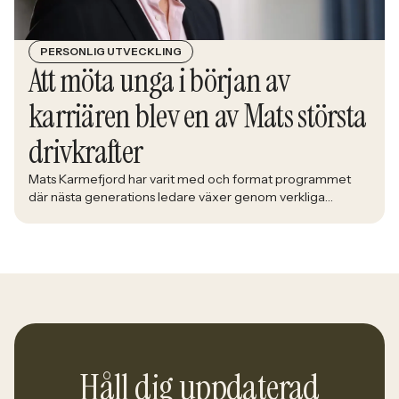
PERSONLIG UTVECKLING
Att möta unga i början av
karriären blev en av Mats största
drivkrafter
Mats Karmefjord har varit med och format programmet
där nästa generations ledare växer genom verkliga
utmaningar. När han möter deltagarna i Bolidens Graduate
Program ser han framtiden ta form framför sig. Med lång
erfarenhet av att utveckla ledare fick han uppdraget att
utveckla ett program där teori möter praktik och
deltagarna förbereds för yrkeslivet. – […]
Håll dig uppdaterad