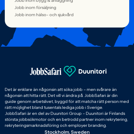
Jobb inom bygg & anläggning
Jobb inom försäljning
Jobb inom hälso- och sjukvård
Det är enklare än någonsin att söka jobb – men svårare än
någonsin att hitta rätt. Det vill vi ändra på. JobbSafari är din
guide genom arbetslivet, byggd för att matcha rätt person med
rätt möjlighet bland tusentals lediga jobb i Sverige.
JobbSafari är en del av Duunitori Group – Duunitori är Finlands
största jobbsökmotor och en betrodd partner inom rekrytering,
rekryteringsmarknadsföring och employer branding.
Stockholm, Sweden