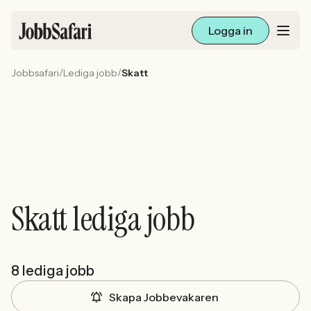
Logga in
/
/
Jobbsafari
Lediga jobb
Skatt
Lediga jobb
Arbetsliv och karriär
För arbetsgivare
Skapa annons
Skatt lediga jobb
Sök med AI
Ny här? Skapa konto
8 lediga jobb
Skapa Jobbevakaren