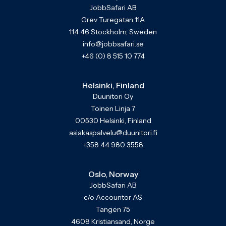
JobbSafari AB
Grev Turegatan 11A
114 46 Stockholm, Sweden
info@jobbsafari.se
+46 (0) 8 515 10 774
Helsinki, Finland
Duunitori Oy
Toinen Linja 7
00530 Helsinki, Finland
asiakaspalvelu@duunitori.fi
+358 44 980 3558
Oslo, Norway
JobbSafari AB
c/o Accountor AS
Tangen 75
4608 Kristiansand, Norge