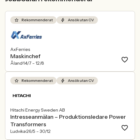
Rekommenderat
Ansök utan CV
AxFerries
Maskinchef
Åland
14/7 –
12/8
Rekommenderat
Ansök utan CV
Hitachi Energy Sweden AB
Intresseanmälan – Produktionsledare Power
Transformers
Ludvika
26/5 –
30/12