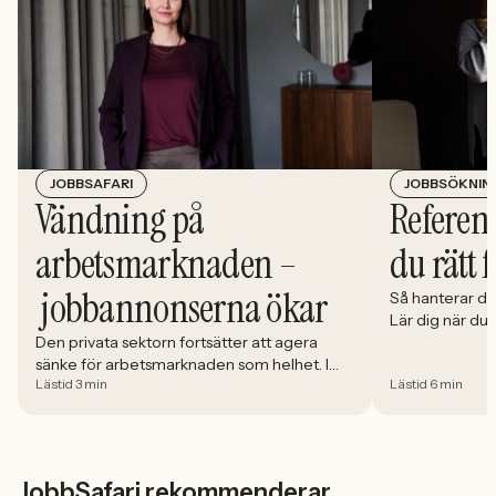
JOBBSÖKNIN
JOBBSAFARI
Referens
Vändning på
du rätt 
arbetsmarknaden –
jobbannonserna ökar
Så hanterar du
Lär dig när du
välja och hur 
Den privata sektorn fortsätter att agera
sänke för arbetsmarknaden som helhet. I
Lästid 3 min
Lästid 6 min
april minskade antalet jobbannonser i
Sverige med 5,02 procent. Det visar
Jobbindex från Jobbland och Jobbsafari.
JobbSafari rekommenderar