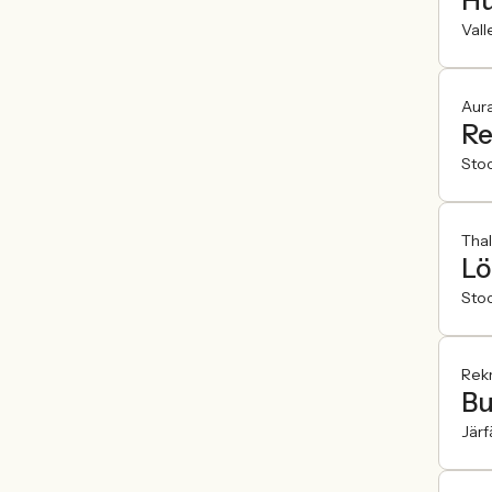
Hu
Vall
Aur
Re
Sto
Thal
Lö
Sto
Rek
Bu
Järf