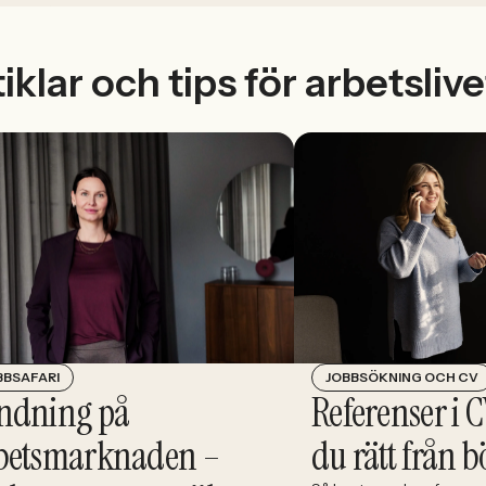
iklar och tips för arbetslive
JOBBSÖKNING OCH CV
BBSAFARI
Referenser i C
ndning på
du rätt från b
betsmarknaden –