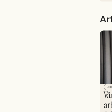
Art
JO
Vä
ar