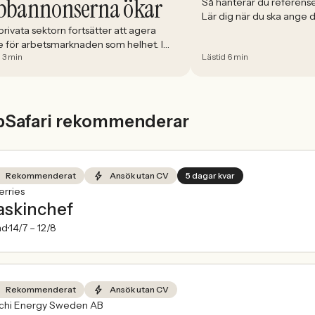
bbannonserna ökar
Så hanterar du referense
Lär dig när du ska ange
välja och hur du förbere
rivata sektorn fortsätter att agera
e för arbetsmarknaden som helhet. I
 3 min
Lästid 6 min
 minskade antalet jobbannonser i
ige med 5,02 procent. Det visar
index från Jobbland och Jobbsafari.
bSafari rekommenderar
Rekommenderat
Ansök utan CV
5 dagar kvar
rries
skinchef
nd
14/7 –
12/8
Rekommenderat
Ansök utan CV
achi Energy Sweden AB