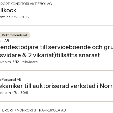
RORT KONDITORI AKTIEBOLAG
llkock
entuna
27/7 –
26/8
Rekommenderat
ida AB
endestödjare till serviceboende och gru
llsvidare & 2 vikariat)tillsätts snarast
ckholm
15/12 –
tillsvidare
a Personal AB
kaniker till auktoriserad verkstad i Norr
ckholm
4/8 –
30/9
TERORT / NORRORTS TRAFIKSKOLA AB