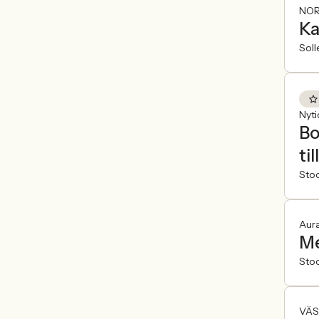
NOR
Ka
Soll
Nyt
Bo
ti
Sto
Aur
Me
Sto
VÄS