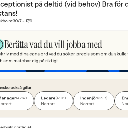
ceptionist på deltid (vid behov) Bra för
stans!
ckholm
30/7 –
17/9
Berätta vad du vill jobba med
kriv med dina egna ord vad du söker, precis som om du skulle f
b som matchar dig på riktigt.
nske också gillar
Manager
Ledare
Ingenjör
En
(4 267)
(4 101)
(3 537)
orrort
Norrort
Norrort
Nor
erbuild nordic AB