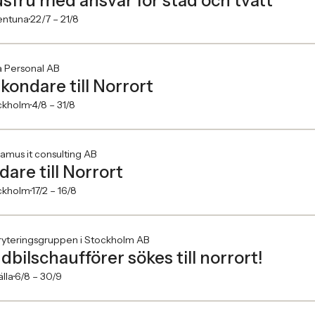
sfru med ansvar för städ och tvätt
entuna
22/7 –
21/8
a Personal AB
kondare till Norrort
ckholm
4/8 –
31/8
amus it consulting AB
dare till Norrort
ckholm
17/2 –
16/8
ryteringsgruppen i Stockholm AB
dbilschaufförer sökes till norrort!
älla
6/8 –
30/9