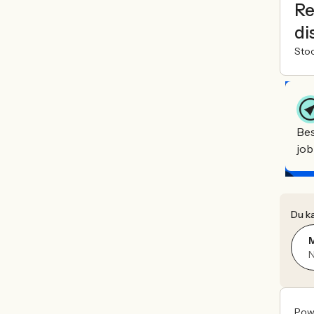
Re
di
Sto
Bes
job
Du ka
N
Pow