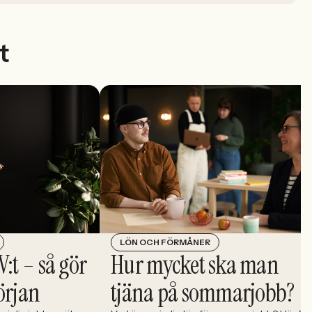
t
LÖN OCH FÖRMÅNER
V:t – så gör
Hur mycket ska man
örjan
tjäna på sommarjobb?