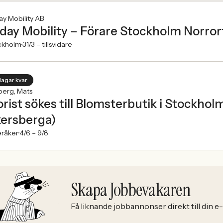
y Mobility AB
day Mobility – Förare Stockholm Norrort
ckholm
31/3 –
tillsvidare
dagar kvar
berg, Mats
orist sökes till Blomsterbutik i Stockhol
ersberga)
eråker
4/6 –
9/8
Skapa Jobbevakaren
Få liknande jobbannonser direkt till din e