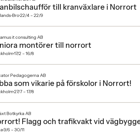
anbilschaufför till kranväxlare i Norrort
lands-Bro
22/4 –
22/9
amus it consulting AB
niora montörer till norrort
ckholm
17/2 –
16/8
cator Pedagogerna AB
bba som vikarie på förskolor i Norrort!
ckholm
27/7 –
17/8
växt Botkyrka AB
rrort! Flagg och trafikvakt vid vägbygge
na
3/6 –
30/11