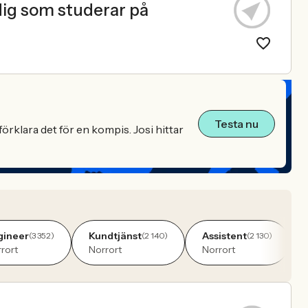
 dig som studerar på
Testa nu
örklara det för en kompis. Josi hittar
gineer
Kundtjänst
Assistent
(3 352)
(2 140)
(2 130)
rort
Norrort
Norrort