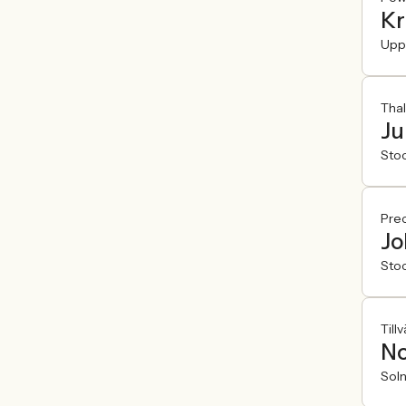
Kr
Upp
Thal
Ju
Sto
Pre
Jo
Sto
Till
No
Sol