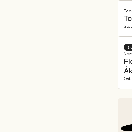
Toda
To
Sto
2 
Nor
Fl
Åk
Öst