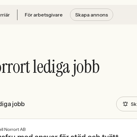
rriär
För arbetsgivare
Skapa annons
rrort lediga jobb
diga jobb
Sk
ll Norrort AB