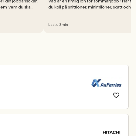
r i din jobbansökan.
Vad är en rimlig lön för sommarjobb? Här får
 dem, vem du ska
du koll på snittlöner, minimilöner, skatt och
der dem rätt.
vad du ska tänka på innan du skriver på.
Lästid 3 min