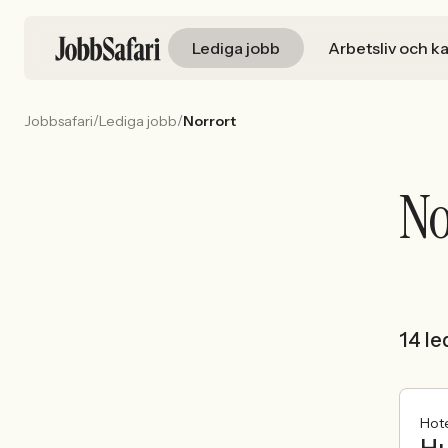
Lediga jobb
Arbetsliv och ka
/
/
Jobbsafari
Lediga jobb
Norrort
No
14 le
Hote