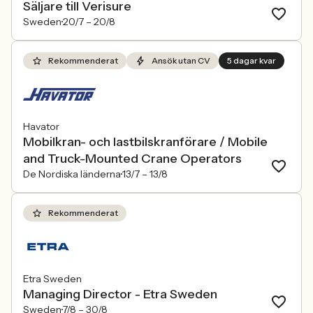
Säljare till Verisure
Sweden
20/7 –
20/8
Rekommenderat
Ansök utan CV
5 dagar kvar
Havator
Mobilkran- och lastbilskranförare / Mobile
and Truck-Mounted Crane Operators
De Nordiska länderna
13/7 –
13/8
Rekommenderat
Etra Sweden
Managing Director - Etra Sweden
Sweden
7/8 –
30/8