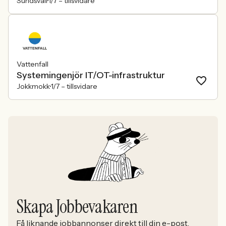
Sundsvall
1/7 –
tillsvidare
Vattenfall
Systemingenjör IT/OT-infrastruktur
Jokkmokk
1/7 –
tillsvidare
Skapa Jobbevakaren
Få liknande jobbannonser direkt till din e-post.