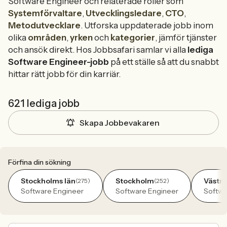
Software Engineer och relaterade roller som
Systemförvaltare
,
Utvecklingsledare
,
CTO
,
Metodutvecklare
. Utforska uppdaterade jobb inom
olika
områden
,
yrken
och
kategorier
, jämför tjänster
och ansök direkt. Hos Jobbsafari samlar vi alla
lediga
Software Engineer-jobb
på ett ställe så att du snabbt
hittar rätt jobb för din karriär.
621 lediga jobb
Skapa Jobbevakaren
Förfina din sökning
Stockholms län
Stockholm
Västra
(275)
(252)
Software Engineer
Software Engineer
Softwa