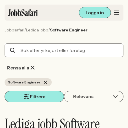
Logga in
/
/
Jobbsafari
Lediga jobb
Software Engineer
Lediga jobb
Arbetsliv och karriär
För arbetsgivare
Rensa alla
Skapa annons
Software Engineer
Relevans
Sök med AI
Filtrera
Ny här? Skapa konto
Lediga jobb Software