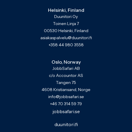
Helsinki, Finland
Duunitori Oy
Toinen Linja 7
00530 Helsinki, Finland
asiakaspalvelu@duunitori.fi
+358 44 980 3558
Oslo, Norway
JobbSafari AB
c/o Accountor AS
Tangen 75
4608 Kristiansand, Norge
info@jobbsafari.se
+46 70 314 59 79
jobbsafari.se
duunitori.fi