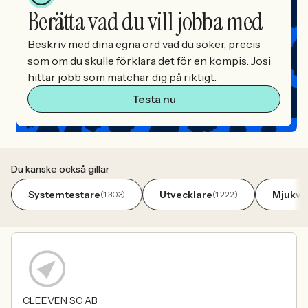
Berätta vad du vill jobba med
Beskriv med dina egna ord vad du söker, precis
som om du skulle förklara det för en kompis. Josi
hittar jobb som matchar dig på riktigt.
Testa nu
Du kanske också gillar
Systemtestare
Utvecklare
Mjukva
(1 303)
(1 222)
CLEEVEN SC AB