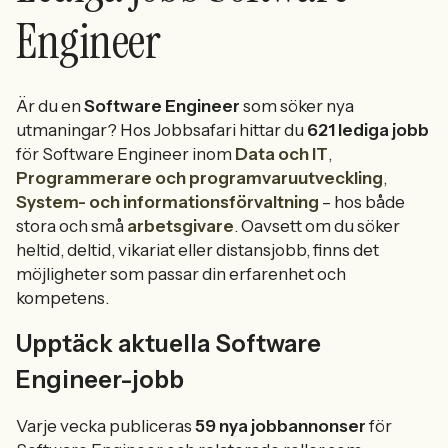
Engineer
Är du en
Software Engineer
som söker nya
utmaningar? Hos Jobbsafari hittar du
621 lediga jobb
för Software Engineer inom
Data och IT
,
Programmerare och programvaruutveckling
,
System- och informationsförvaltning
– hos både
stora och små
arbetsgivare
. Oavsett om du söker
heltid, deltid, vikariat eller distansjobb, finns det
möjligheter som passar din erfarenhet och
kompetens.
Upptäck aktuella Software
Engineer-jobb
Varje vecka publiceras
59 nya jobbannonser
för