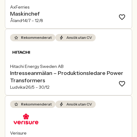
AxFerries
Maskinchef
Åland
14/7 –
12/8
Rekommenderat
Ansök utan CV
Hitachi Energy Sweden AB
Intresseanmälan – Produktionsledare Power
Transformers
Ludvika
26/5 –
30/12
Rekommenderat
Ansök utan CV
Verisure