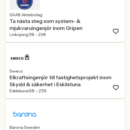
SAAB Aktiebolag
Ta nästa steg som system- &
mjukvaruingenjör inom Gripen
Linköping
7/8 –
21/8
Sweco
Elkraftsingenjör till fastighetsprojekt inom
Skydd & säkerhet i Eskilstuna
Eskilstuna
3/8 –
27/9
Barona Sweden