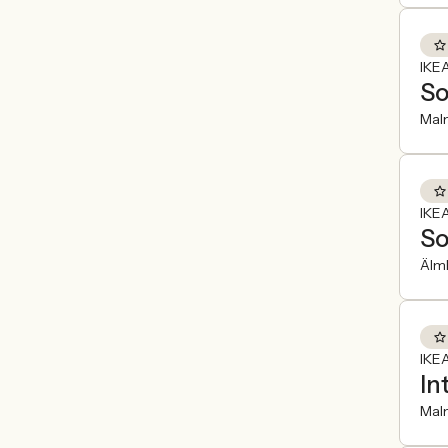
IKEA
So
Mal
IKEA
So
Älm
IKEA
In
Mal