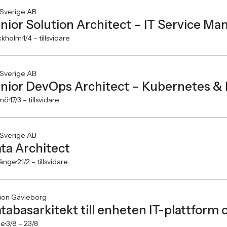
 Sverige AB
nior Solution Architect – IT Service M
ckholm
1/4 –
tillsvidare
 Sverige AB
nior DevOps Architect – Kubernetes & 
mö
17/3 –
tillsvidare
 Sverige AB
ta Architect
länge
21/2 –
tillsvidare
ion Gävleborg
tabasarkitekt till enheten IT-plattform 
le
3/8 –
23/8