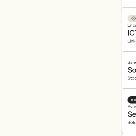
Eric
IC
Lin
Sand
So
Sto
5 
Ava
Se
Sol