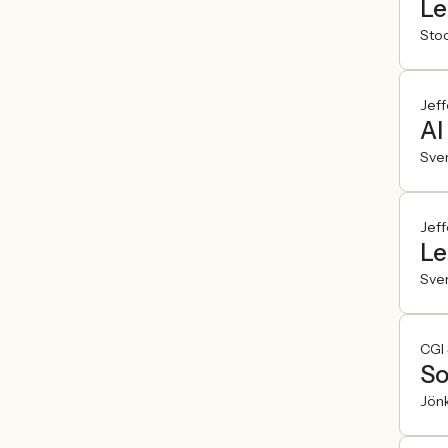
Le
Sto
Jeff
AI
Sve
Jeff
Le
Sve
CGI
So
Jön