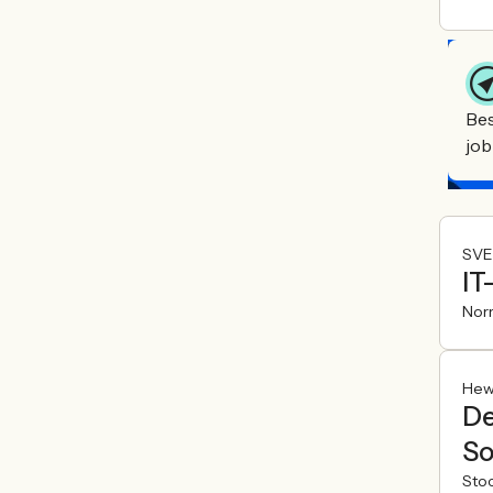
Bes
job
SVE
IT
Nor
Hew
De
So
Sto