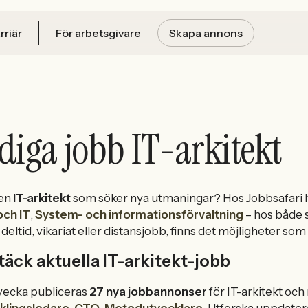
rriär
För arbetsgivare
Skapa annons
diga jobb IT-arkitekt
 en
IT-arkitekt
som söker nya utmaningar? Hos Jobbsafari h
och IT
,
System- och informationsförvaltning
– hos både 
, deltid, vikariat eller distansjobb, finns det möjligheter 
äck aktuella IT-arkitekt-jobb
vecka publiceras
27 nya jobbannonser
för IT-arkitekt och