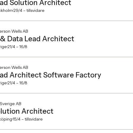
ad Solution Architect
ckholm
29/4 –
tillsvidare
erson Wells AB
 & Data Lead Architect
rige
21/4 –
16/8
erson Wells AB
ad Architect Software Factory
rige
21/4 –
16/8
 Sverige AB
lution Architect
köping
15/4 –
tillsvidare