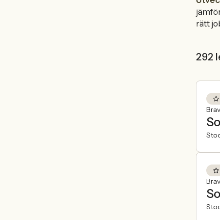
Utvec
jämför
rätt jo
292 l
Brav
So
Sto
Brav
So
Sto