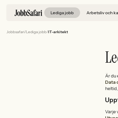
Lediga jobb
Arbetsliv och ka
/
/
Jobbsafari
Lediga jobb
IT-arkitekt
Le
Är du
Data 
heltid
Uppt
Varje 