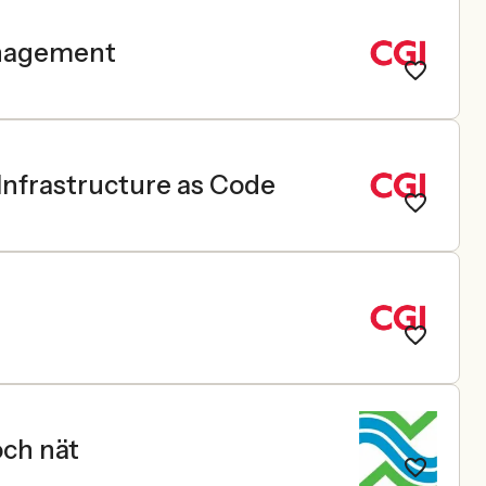
anagement
Infrastructure as Code
och nät