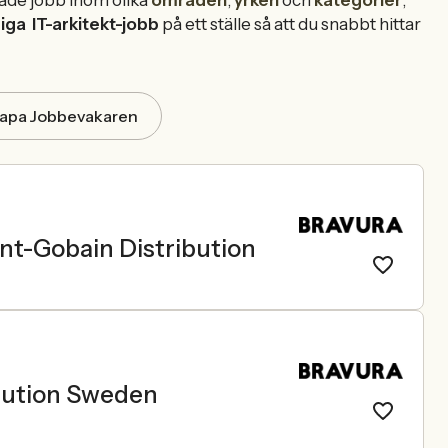
ade jobb inom olika
områden
,
yrken
och
kategorier
,
diga
IT-arkitekt-jobb
på ett ställe så att du snabbt hittar
apa Jobbevakaren
aint-Gobain Distribution
ibution Sweden