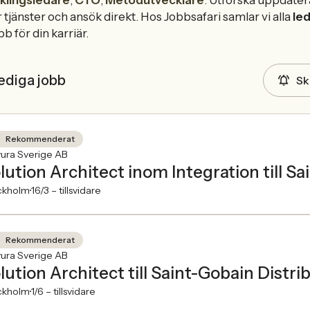
klingsledare
,
CTO
,
Metodutvecklare
. Utforska uppdater
 tjänster och ansök direkt. Hos Jobbsafari samlar vi alla
le
bb för din karriär.
ediga jobb
Sk
Rekommenderat
ura Sverige AB
lution Architect inom Integration till S
ckholm
16/3 –
tillsvidare
Rekommenderat
ura Sverige AB
lution Architect till Saint-Gobain Distr
ckholm
1/6 –
tillsvidare