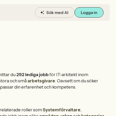
Sök med AI
Logga in
ittar du
292 lediga jobb
för IT-arkitekt inom
stora och små
arbetsgivare
. Oavsett om du söker
som passar din erfarenhet och kompetens.
 relaterade roller som
Systemförvaltare
,