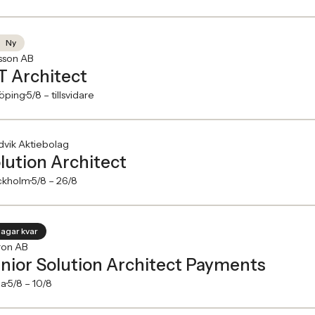
Ny
sson AB
T Architect
köping
5/8 –
tillsvidare
vik Aktiebolag
lution Architect
ckholm
5/8 –
26/8
dagar kvar
ron AB
nior Solution Architect Payments
na
5/8 –
10/8