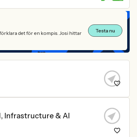
Testa nu
örklara det för en kompis. Josi hittar
, Infrastructure & AI