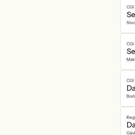
CGI
Se
Sto
CGI
Se
Mal
CGI
Da
Bor
Reg
Da
Gäv