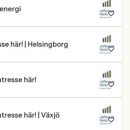
renergi
se här! | Helsingborg
tresse här!
tresse här! | Växjö