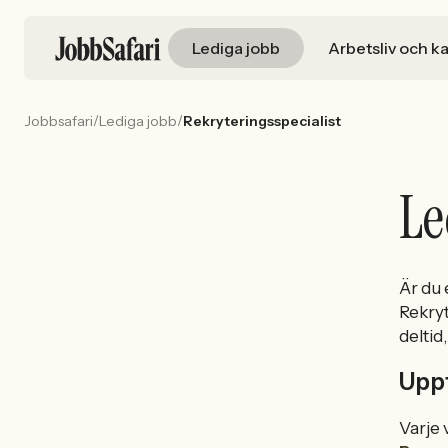
Lediga jobb
Arbetsliv och ka
/
/
Jobbsafari
Lediga jobb
Rekryteringsspecialist
Le
Är du
Rekryt
deltid
Uppt
Varje 