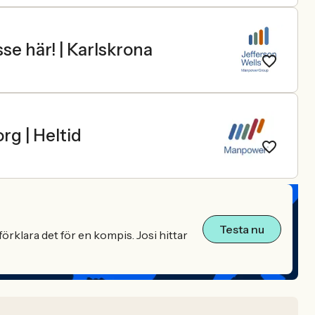
e här! | Karlskrona
rg | Heltid
Testa nu
örklara det för en kompis. Josi hittar