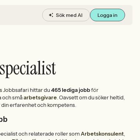
Sök med AI
Logga in
pecialist
Jobbsafari hittar du
465 lediga jobb
för
a och små
arbetsgivare
. Oavsett om du söker heltid,
sar din erfarenhet och kompetens.
obb
ecialist och relaterade roller som
Arbetskonsulent
,