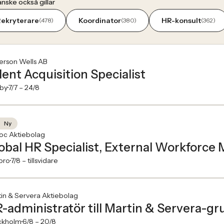
nske också gillar
ekryterare
Koordinator
HR-konsult
(478)
(380)
(362)
erson Wells AB
lent Acquisition Specialist
lby
7/7 –
24/8
Ny
oc Aktiebolag
obal HR Specialist, External Workforc
bro
7/8 –
tillsvidare
in & Servera Aktiebolag
-administratör till Martin & Servera-g
ckholm
6/8 –
20/8