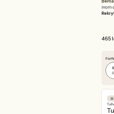
Beman
inom 
Rekry
465 l
Förfi
S
R
Tull
Tu