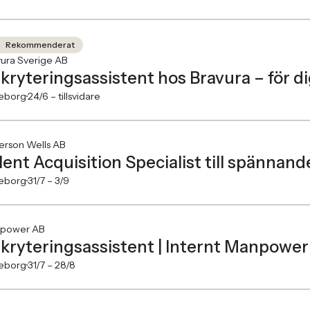
Rekommenderat
ura Sverige AB
kryteringsassistent hos Bravura – för d
eborg
24/6 –
tillsvidare
erson Wells AB
lent Acquisition Specialist till spännan
eborg
31/7 –
3/9
power AB
kryteringsassistent | Internt Manpower 
eborg
31/7 –
28/8