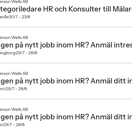
erson Wells AB
tegoriledare HR och Konsulter till Mäla
erås
30/7 –
23/8
erson Wells AB
gen på nytt jobb inom HR? Anmäl intres
singborg
29/7 –
28/8
erson Wells AB
gen på nytt jobb inom HR? Anmäl ditt in
mö
29/7 –
28/8
erson Wells AB
gen på nytt jobb inom HR? Anmäl ditt in
jö
29/7 –
28/8