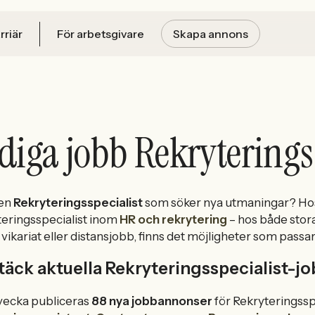
rriär
För arbetsgivare
Skapa annons
diga jobb Rekryteringss
 en
Rekryteringsspecialist
som söker nya utmaningar? Hos 
eringsspecialist inom
HR och rekrytering
– hos både stor
, vikariat eller distansjobb, finns det möjligheter som pas
äck aktuella Rekryteringsspecialist-j
vecka publiceras
88 nya jobbannonser
för Rekryteringssp