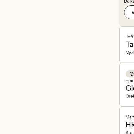
Du ka
R
Jeff
Ta
Mjö
Epir
Gl
Öre
Mart
HR
Sto