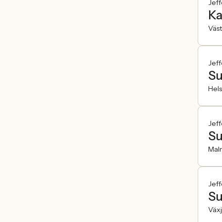
Jeff
Ka
Väst
Jeff
Su
Hel
Jeff
Su
Mal
Jeff
Su
Väx