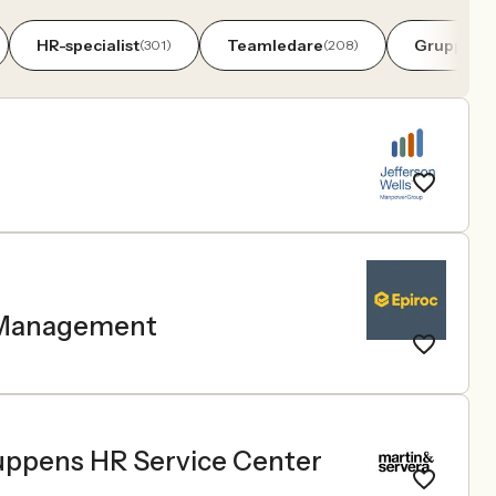
HR-specialist
Teamledare
Gruppche
(301)
(208)
e Management
ruppens HR Service Center