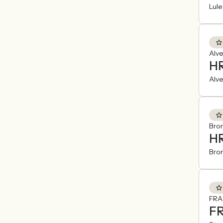
Lule
Alv
HR
Alve
Bro
HR
Bro
FRA
FR