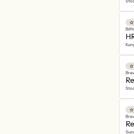
Sto
Bilf
HR
Kun
Brav
Re
Sto
Brav
Re
Sund