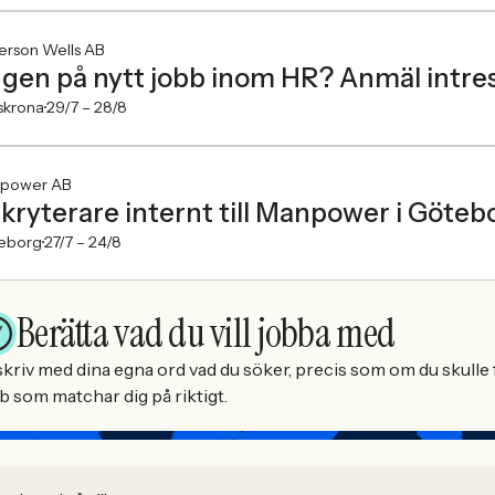
erson Wells AB
gen på nytt jobb inom HR? Anmäl intress
skrona
29/7 –
28/8
power AB
kryterare internt till Manpower i Götebo
eborg
27/7 –
24/8
Berätta vad du vill jobba med
kriv med dina egna ord vad du söker, precis som om du skulle f
b som matchar dig på riktigt.