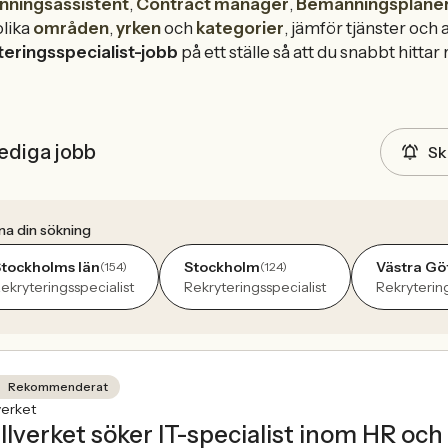
ningsassistent
,
Contract manager
,
Bemanningsplane
olika
områden
,
yrken
och
kategorier
, jämför tjänster och 
teringsspecialist-jobb
på ett ställe så att du snabbt hittar r
ediga jobb
Sk
na din sökning
tockholms län
Stockholm
Västra Gö
(154)
(124)
ekryteringsspecialist
Rekryteringsspecialist
Rekrytering
Rekommenderat
verket
llverket söker IT-specialist inom HR oc