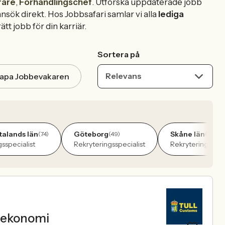
rare
,
Förhandlingschef
. Utforska uppdaterade jobb
ansök direkt. Hos Jobbsafari samlar vi alla
lediga
ätt jobb för din karriär.
Sortera på
Relevans
apa Jobbevakaren
talands län
Göteborg
Skåne län
(74)
(49)
(45)
sspecialist
Rekryteringsspecialist
Rekryteringsspec
h ekonomi