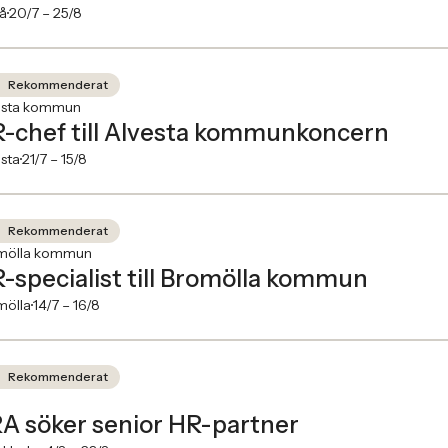
å
20/7 –
25/8
Rekommenderat
esta kommun
-chef till Alvesta kommunkoncern
sta
21/7 –
15/8
Rekommenderat
mölla kommun
-specialist till Bromölla kommun
mölla
14/7 –
16/8
Rekommenderat
A söker senior HR-partner