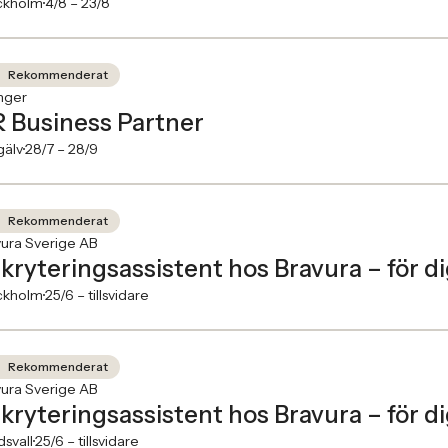
ckholm
4/8 –
23/8
Rekommenderat
inger
 Business Partner
gälv
28/7 –
28/9
Rekommenderat
ura Sverige AB
kryteringsassistent hos Bravura – för d
ckholm
25/6 –
tillsvidare
Rekommenderat
ura Sverige AB
kryteringsassistent hos Bravura – för d
svall
25/6 –
tillsvidare