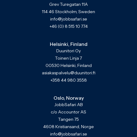
Grev Turegatan 11A
114 46 Stockholm, Sweden
info@jobbsafari.se
+46 (0) 8 515 10 774
Helsinki, Finland
Duunitori Oy
Toinen Linja 7
00530 Helsinki, Finland
asiakaspalvelu@duunitori.fi
+358 44 980 3558
Oslo, Norway
JobbSafari AB
c/o Accountor AS
Tangen 75
4608 Kristiansand, Norge
info@jobbsafari.se