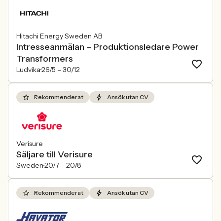
Hitachi Energy Sweden AB
Intresseanmälan – Produktionsledare Power
Transformers
Ludvika
26/5 –
30/12
Rekommenderat
Ansök utan CV
Verisure
Säljare till Verisure
Sweden
20/7 –
20/8
Rekommenderat
Ansök utan CV