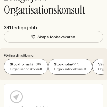
Organisationskonsult
331 lediga jobb
Skapa Jobbevakaren
Förfina din sökning
Stockholms län
Stockholm
Västr
(116)
(100)
Organisationskonsult
Organisationskonsult
Organ