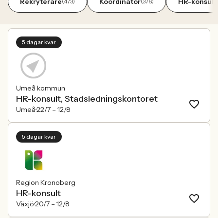
Rekryterare
Koordinator
HR-konsult
(473)
(376)
5 dagar kvar
Umeå kommun
HR-konsult, Stadsledningskontoret
Umeå
22/7 –
12/8
5 dagar kvar
Region Kronoberg
HR-konsult
Växjö
20/7 –
12/8