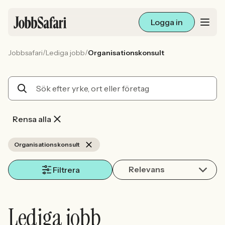
Logga in
/
/
Jobbsafari
Lediga jobb
Organisationskonsult
Lediga jobb
Arbetsliv och karriär
För arbetsgivare
Rensa alla
Skapa annons
Organisationskonsult
Relevans
Sök med AI
Filtrera
Ny här? Skapa konto
Lediga jobb