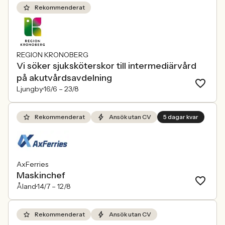
Rekommenderat
REGION KRONOBERG
Vi söker sjuksköterskor till intermediärvård
på akutvårdsavdelning
Ljungby
16/6 –
23/8
Rekommenderat
Ansök utan CV
5 dagar kvar
AxFerries
Maskinchef
Åland
14/7 –
12/8
Rekommenderat
Ansök utan CV