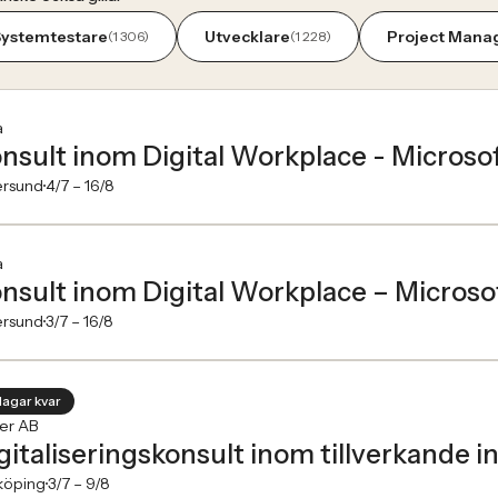
Systemtestare
Utvecklare
Project Mana
(1 306)
(1 228)
a
nsult inom Digital Workplace - Microso
ersund
4/7 –
16/8
a
nsult inom Digital Workplace – Microso
ersund
3/7 –
16/8
dagar kvar
er AB
gitaliseringskonsult inom tillverkande i
köping
3/7 –
9/8