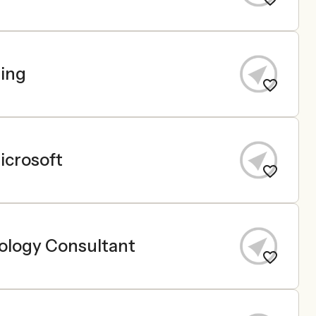
ting
icrosoft
nology Consultant