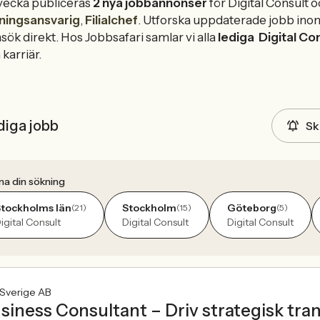
vecka publiceras
2 nya jobbannonser
för Digital Consult 
ningsansvarig
,
Filialchef
. Utforska uppdaterade jobb ino
sök direkt. Hos Jobbsafari samlar vi alla
lediga
Digital Co
 karriär.
diga jobb
Sk
na din sökning
tockholms län
Stockholm
Göteborg
(21)
(15)
(5)
igital Consult
Digital Consult
Digital Consult
 Sverige AB
siness Consultant – Driv strategisk tran