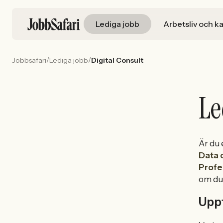
Lediga jobb
Arbetsliv och ka
/
/
Jobbsafari
Lediga jobb
Digital Consult
Le
Är du
Data 
Profes
om du 
Uppt