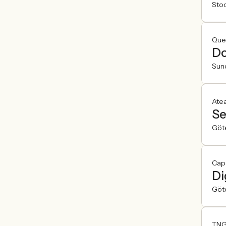
Sto
Ques
Do
Sun
Ate
Se
Göt
Cap
Di
Göt
TNG