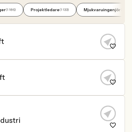
ger
Projektledare
Mjukvaruingenjör
(1 186)
(1 133)
(756)
ft
ft
ndustri