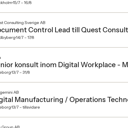
ckholm
15/7 –
16/8
t Consulting Sverige AB
cument Control Lead till Quest Consul
dbyberg
14/7 –
17/8
a
nior konsult inom Digital Workplace - M
eborg
13/7 –
31/8
gemini AB
gital Manufacturing / Operations Tech
eborg
13/7 –
tillsvidare
 Group AB