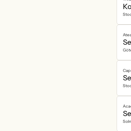
Ko
Sto
Ate
Se
Göt
Cap
Se
Sto
Aca
Se
Sol