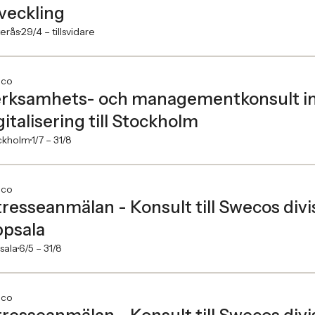
veckling
erås
29/4 –
tillsvidare
co
rksamhets- och managementkonsult in
gitalisering till Stockholm
ckholm
1/7 –
31/8
co
tresseanmälan - Konsult till Swecos divis
psala
sala
6/5 –
31/8
co