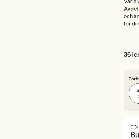
Varje 
Avdel
och an
för din
36 le
Förfi
S
D
CGI
Bu