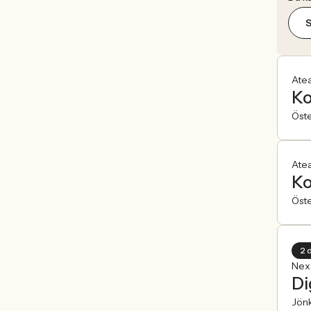
Ate
Ko
Öst
Ate
Ko
Öst
2 
Nex
Di
Jön