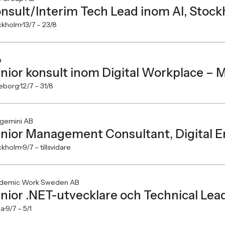
nsult/Interim Tech Lead inom AI, Stoc
ckholm
13/7 –
23/8
a
nior konsult inom Digital Workplace – M
eborg
12/7 –
31/8
gemini AB
nior Management Consultant, Digital 
ckholm
9/7 –
tillsvidare
demic Work Sweden AB
nior .NET-utvecklare och Technical Lead 
na
9/7 –
5/1