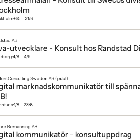
tresseanmälan - Konsult till Swecos divis
ockholm
ckholm
6/5 –
31/8
dstad AB
va-utvecklare - Konsult hos Randstad Di
eborg
4/8 –
4/9
dentConsulting Sweden AB (publ)
gital marknadskommunikatör till spän
B!
entuna
1/8 –
23/8
are Bemanning AB
gital kommunikatör - konsultuppdrag