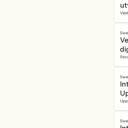
ut
Väst
Swe
Ve
di
Sto
Swe
In
Up
Upp
Swe