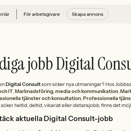
rriär
För arbetsgivare
Skapa annons
diga jobb Digital Consu
 en
Digital Consult
som söker nya utmaningar? Hos Jobbsaf
och IT
,
Marknadsföring, media och kommunikation
,
Mar
sionella tjänster och konsultation
,
Professionella tjäns
söker heltid, deltid, vikariat eller distansjobb, finns det
äck aktuella Digital Consult-jobb