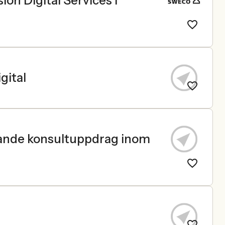
ion Digital Services i
gital
nande konsultuppdrag inom