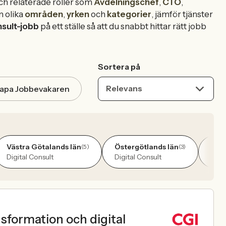
och relaterade roller som
Avdelningschef
,
CTO
,
m olika
områden
,
yrken
och
kategorier
, jämför tjänster
nsult-jobb
på ett ställe så att du snabbt hittar rätt jobb
Sortera på
Relevans
apa Jobbevakaren
Västra Götalands län
Östergötlands län
Upps
(5)
(3)
Digital Consult
Digital Consult
Digi
sformation och digital