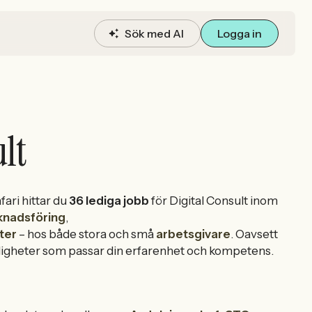
Sök med AI
Logga in
lt
ari hittar du
36 lediga jobb
för Digital Consult inom
knadsföring
,
ter
– hos både stora och små
arbetsgivare
. Oavsett
 möjligheter som passar din erfarenhet och kompetens.