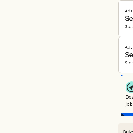
Ada
Se
Sto
Adv
Se
Sto
Bes
job
Du ka