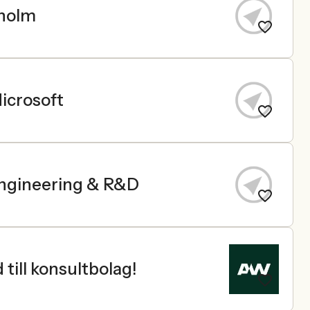
kholm
icrosoft
Engineering & R&D
till konsultbolag!