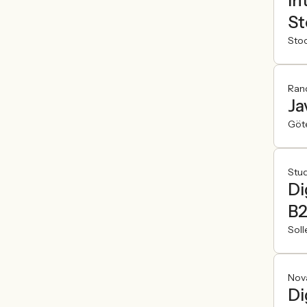
In
St
Sto
Ran
Ja
Göt
Stu
Di
B2
Soll
Nov
Di