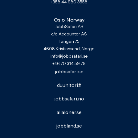
+358 44 980 3558
Oslo, Norway
JobbSafari AB
c/o Accountor AS
Tangen 75
4608 Kristiansand, Norge
info@jobbsafari.se
+46 70 314 59 79
jobbsafari.se
duunitori.fi
jobbsafari.no
allaloner.se
jobbland.se