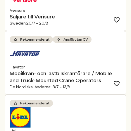
Verisure
Säljare till Verisure
Sweden
20/7 –
20/8
Rekommenderat
Ansök utan CV
Havator
Mobilkran- och lastbilskranförare / Mobile
and Truck-Mounted Crane Operators
De Nordiska länderna
13/7 –
13/8
Rekommenderat
Lidl