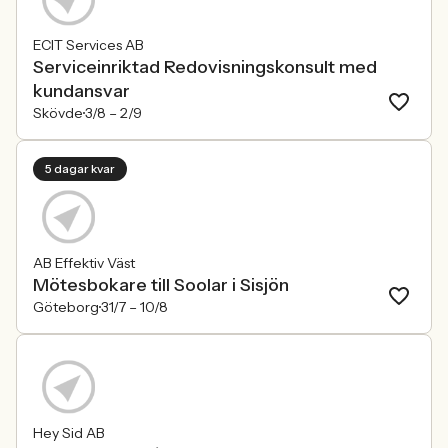
ECIT Services AB
Serviceinriktad Redovisningskonsult med
kundansvar
Skövde
3/8 –
2/9
5 dagar kvar
AB Effektiv Väst
Mötesbokare till Soolar i Sisjön
Göteborg
31/7 –
10/8
Hey Sid AB