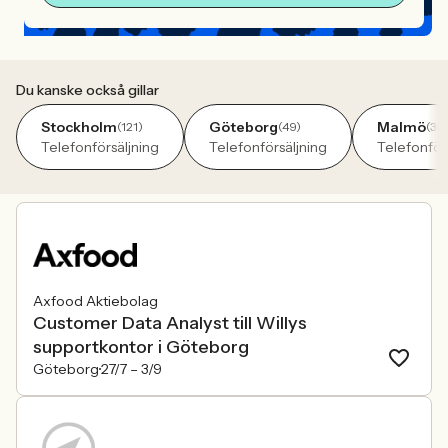
Du kanske också gillar
Stockholm
Göteborg
Malmö
(121)
(49)
(30
Telefonförsäljning
Telefonförsäljning
Telefonför
Axfood Aktiebolag
Customer Data Analyst till Willys
supportkontor i Göteborg
Göteborg
27/7 –
3/9