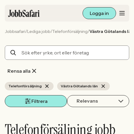
Logga in
/
/
/
Jobbsafari
Lediga jobb
Telefonförsäljning
Västra Götalands län
Lediga jobb
Arbetsliv och karriär
För arbetsgivare
Rensa alla
Skapa annons
Telefonförsäljning
Västra Götalands län
Relevans
Sök med AI
Filtrera
Ny här? Skapa konto
Telefonförsäljning jobb