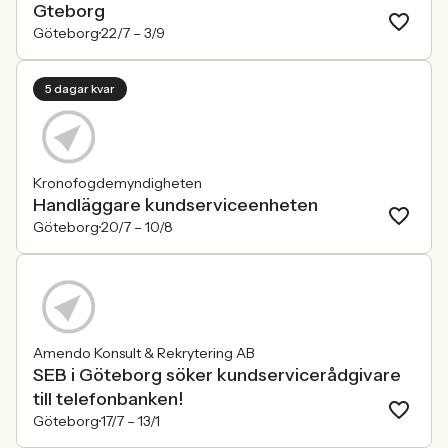
Gteborg
Göteborg
22/7 –
3/9
5 dagar kvar
Kronofogdemyndigheten
Handläggare kundserviceenheten
Göteborg
20/7 –
10/8
Amendo Konsult & Rekrytering AB
SEB i Göteborg söker kundservicerådgivare
till telefonbanken!
Göteborg
17/7 –
13/1