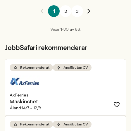
1
2
3
Visar 1-30 av 66.
JobbSafari rekommenderar
Rekommenderat
Ansök utan CV
AxFerries
Maskinchef
Åland
14/7 –
12/8
Rekommenderat
Ansök utan CV