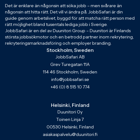
Det är enklare än någonsin att söka jobb – men svårare än
någonsin att hitta rätt. Det vill vi ändra på. JobbSafari är din
guide genom arbetslivet, byggd för att matcha rätt person med
rätt möjlighet bland tusentals lediga jobb i Sverige.
JobbSafari är en del av Duunitori Group – Duunitori är Finlands
största jobbsökmotor och en betrodd partner inom rekrytering,
rekryteringsmarknadsföring och employer branding.
Stockholm, Sweden
JobbSafari AB
Grev Turegatan 11A
114 46 Stockholm, Sweden
info@jobbsafari.se
+46 (0) 8 515 10 774
Helsinki, Finland
Duunitori Oy
Toinen Linja 7
00530 Helsinki, Finland
asiakaspalvelu@duunitori.fi