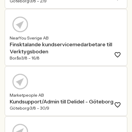
Göteborg
3/8 –
2/9
NearYou Sverige AB
Finsktalande kundservicemedarbetare till
Verktygsboden
Borås
3/8 –
16/8
Marketpeople AB
Kundsupport/Admin till Delidel - Göteborg
Göteborg
3/8 –
30/9