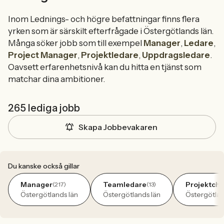
Inom Lednings- och högre befattningar finns flera
yrken som är särskilt efterfrågade i Östergötlands län.
Många söker jobb som till exempel
Manager
,
Ledare
,
Project Manager
,
Projektledare
,
Uppdragsledare
.
Oavsett erfarenhetsnivå kan du hitta en tjänst som
matchar dina ambitioner.
265 lediga jobb
Skapa Jobbevakaren
Du kanske också gillar
Manager
Teamledare
Projektche
(217)
(13)
Östergötlands län
Östergötlands län
Östergötlan