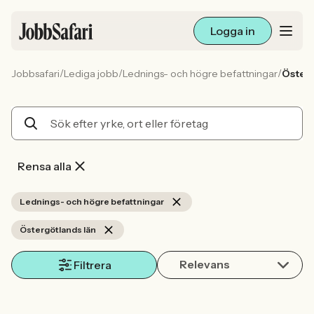
Logga in
/
/
/
Jobbsafari
Lediga jobb
Lednings- och högre befattningar
Österg
Lediga jobb
Arbetsliv och karriär
För arbetsgivare
Rensa alla
Skapa annons
Lednings- och högre befattningar
Östergötlands län
Sök med AI
Relevans
Filtrera
Ny här? Skapa konto