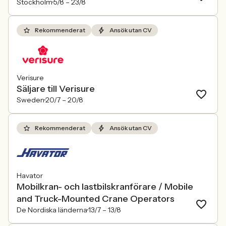
Stockholm
5/8 –
23/8
Rekommenderat
Ansök utan CV
Verisure
Säljare till Verisure
Sweden
20/7 –
20/8
Rekommenderat
Ansök utan CV
Havator
Mobilkran- och lastbilskranförare / Mobile
and Truck-Mounted Crane Operators
De Nordiska länderna
13/7 –
13/8