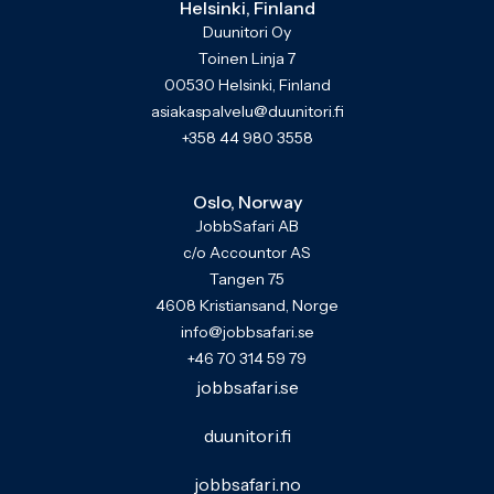
Helsinki, Finland
Duunitori Oy
Toinen Linja 7
00530 Helsinki, Finland
asiakaspalvelu@duunitori.fi
+358 44 980 3558
Oslo, Norway
JobbSafari AB
c/o Accountor AS
Tangen 75
4608 Kristiansand, Norge
info@jobbsafari.se
+46 70 314 59 79
jobbsafari.se
duunitori.fi
jobbsafari.no