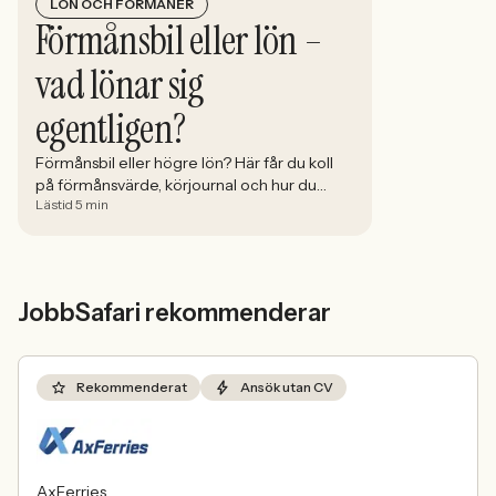
LÖN OCH FÖRMÅNER
Förmånsbil eller lön –
vad lönar sig
egentligen?
Förmånsbil eller högre lön? Här får du koll
på förmånsvärde, körjournal och hur du
Lästid 5 min
räknar ut vilket alternativ som faktiskt lönar
sig mest.
JobbSafari rekommenderar
Rekommenderat
Ansök utan CV
AxFerries