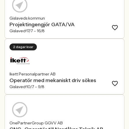
Gislaveds kommun
Projektingengjör GATA/VA
Gislaved
17/7 –
16/8
2 dagar kvar
Ikett Personalpartner AB
Operatör med mekaniskt driv sökes
Gislaved
10/7 –
9/8
OnePartnerGroup GGVV AB