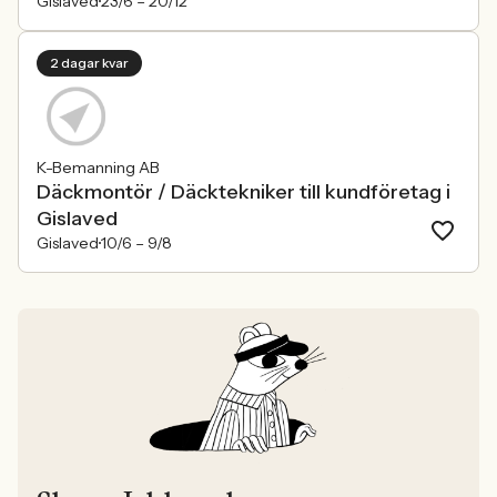
Gislaved
23/6 –
20/12
2 dagar kvar
K-Bemanning AB
Däckmontör / Däcktekniker till kundföretag i
Gislaved
Gislaved
10/6 –
9/8