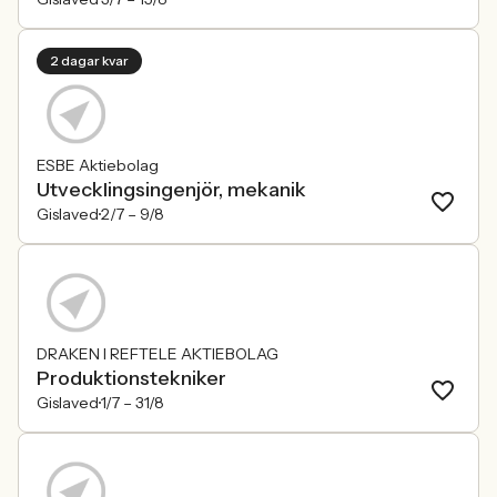
2 dagar kvar
ESBE Aktiebolag
Utvecklingsingenjör, mekanik
Gislaved
2/7 –
9/8
DRAKEN I REFTELE AKTIEBOLAG
Produktionstekniker
Gislaved
1/7 –
31/8