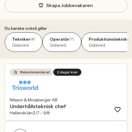
Skapa Jobbevakaren
Du kanske också gillar
Tekniker
Operatör
Produktionstekniker
(8)
(7)
Gislaved
Gislaved
Gislaved
Rekommenderat
2 dagar kvar
Nilsson & Mossberger AB
Underhållsteknisk chef
Hallands län
2/7 –
9/8