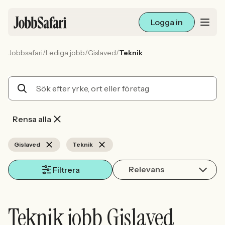
Logga in
/
/
/
Jobbsafari
Lediga jobb
Gislaved
Teknik
Lediga jobb
Arbetsliv och karriär
För arbetsgivare
Rensa alla
Skapa annons
Gislaved
Teknik
Relevans
Sök med AI
Filtrera
Ny här? Skapa konto
Teknik jobb Gislaved