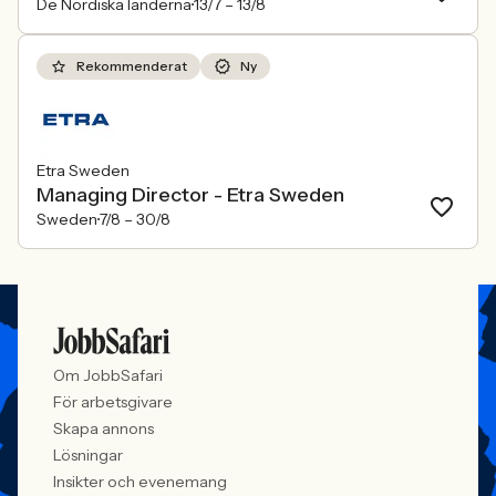
De Nordiska länderna
13/7 –
13/8
Rekommenderat
Ny
Etra Sweden
Managing Director - Etra Sweden
Sweden
7/8 –
30/8
Om JobbSafari
För arbetsgivare
Skapa annons
Lösningar
Insikter och evenemang