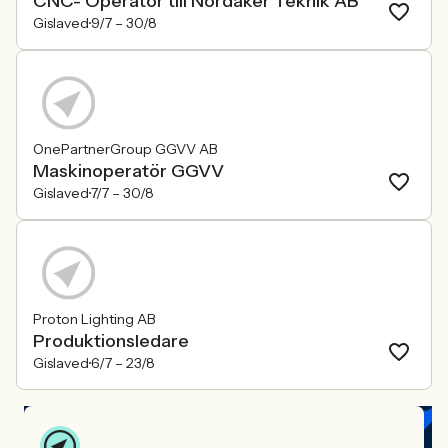
CNC- Operatör till Nordåker Teknik AB
Gislaved
9/7 –
30/8
OnePartnerGroup GGVV AB
Maskinoperatör GGVV
Gislaved
7/7 –
30/8
Proton Lighting AB
Produktionsledare
Gislaved
6/7 –
23/8