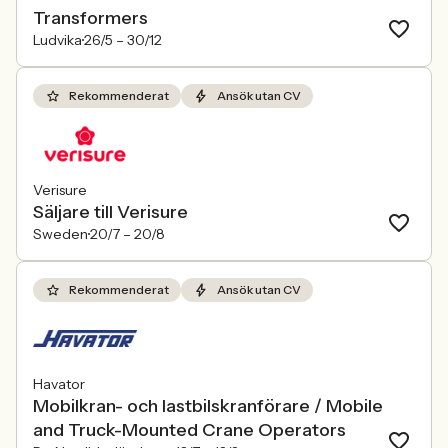
Transformers
Ludvika
26/5 –
30/12
Rekommenderat
Ansök utan CV
Verisure
Säljare till Verisure
Sweden
20/7 –
20/8
Rekommenderat
Ansök utan CV
Havator
Mobilkran- och lastbilskranförare / Mobile
and Truck-Mounted Crane Operators