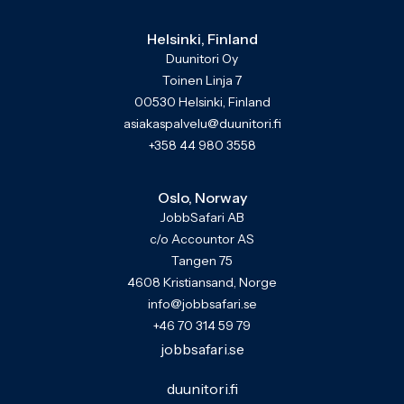
Helsinki, Finland
Duunitori Oy
Toinen Linja 7
00530 Helsinki, Finland
asiakaspalvelu@duunitori.fi
+358 44 980 3558
Oslo, Norway
JobbSafari AB
c/o Accountor AS
Tangen 75
4608 Kristiansand, Norge
info@jobbsafari.se
+46 70 314 59 79
jobbsafari.se
duunitori.fi