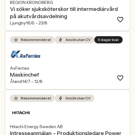
REGION KRONOBERG
Vi söker sjuksköterskor till intermediärvård
på akutvårdsavdelning
Ljungby
16/6 –
23/8
Rekommenderat
Ansök utan CV
5 dagar kvar
AxFerries
Maskinchef
Åland
14/7 –
12/8
Rekommenderat
Ansök utan CV
Hitachi Energy Sweden AB
Intresseanmälan – Produktionsledare Power