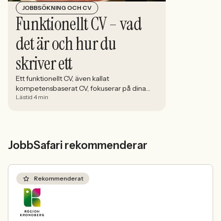
JOBBSÖKNING OCH CV
Funktionellt CV – vad
det är och hur du
skriver ett
Ett funktionellt CV, även kallat
kompetensbaserat CV, fokuserar på dina
Lästid 4 min
färdigheter och kompetenser snarare än
din arbetslivshistorik.
JobbSafari rekommenderar
Rekommenderat