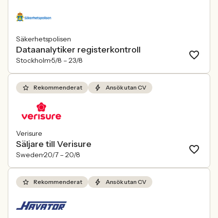
Säkerhetspolisen
Dataanalytiker registerkontroll
Stockholm
5/8 –
23/8
Rekommenderat
Ansök utan CV
Verisure
Säljare till Verisure
Sweden
20/7 –
20/8
Rekommenderat
Ansök utan CV