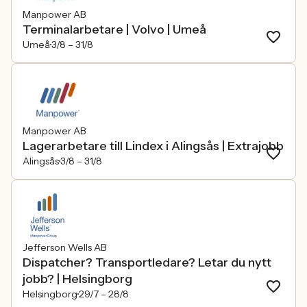
Manpower AB
Terminalarbetare | Volvo | Umeå
Umeå
3/8 –
31/8
Manpower AB
Lagerarbetare till Lindex i Alingsås | Extrajobb
Alingsås
3/8 –
31/8
Jefferson Wells AB
Dispatcher? Transportledare? Letar du nytt
jobb? | Helsingborg
Helsingborg
29/7 –
28/8