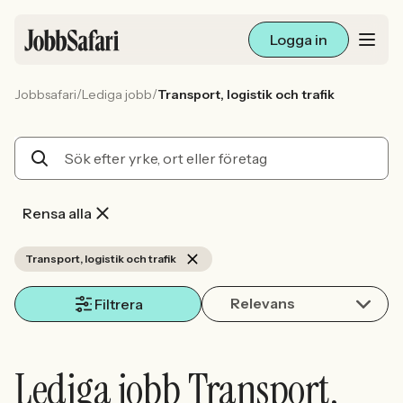
Logga in
/
/
Jobbsafari
Lediga jobb
Transport, logistik och trafik
Lediga jobb
Arbetsliv och karriär
För arbetsgivare
Rensa alla
Skapa annons
Transport, logistik och trafik
Relevans
Sök med AI
Filtrera
Ny här? Skapa konto
Lediga jobb Transport,