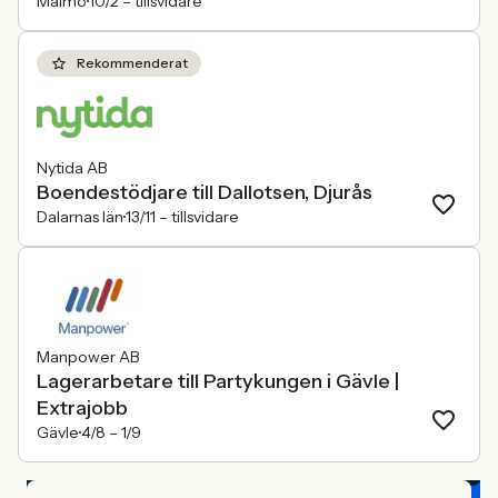
Malmö
10/2 –
tillsvidare
Rekommenderat
Nytida AB
Boendestödjare till Dallotsen, Djurås
Dalarnas län
13/11 –
tillsvidare
Manpower AB
Lagerarbetare till Partykungen i Gävle |
Extrajobb
Gävle
4/8 –
1/9