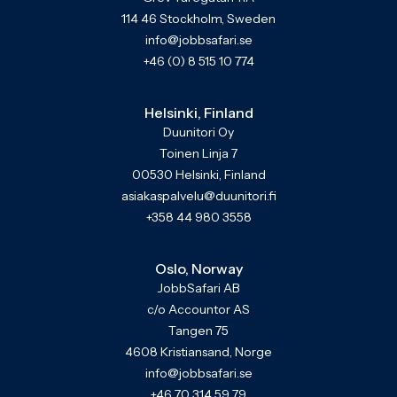
114 46 Stockholm, Sweden
info@jobbsafari.se
+46 (0) 8 515 10 774
Helsinki, Finland
Duunitori Oy
Toinen Linja 7
00530 Helsinki, Finland
asiakaspalvelu@duunitori.fi
+358 44 980 3558
Oslo, Norway
JobbSafari AB
c/o Accountor AS
Tangen 75
4608 Kristiansand, Norge
info@jobbsafari.se
+46 70 314 59 79