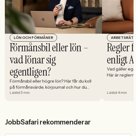
LÖN OCH FÖRMÅNER
ARBETSRÄTT
Förmånsbil eller lön –
Regler f
vad lönar sig
enligt A
egentligen?
Vad gäller ege
Här är reglerna
Förmånsbil eller högre lön? Här får du koll
schemaläggning
på förmånsvärde, körjournal och hur du
och vad som sty
Lästid 5 min
Lästid 4 min
räknar ut vilket alternativ som faktiskt lönar
sig mest.
JobbSafari rekommenderar