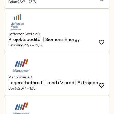
Falun
28/7 –
25/8
Jefferson Wells AB
Projektspeditör | Siemens Energy
Finspång
22/7 –
12/8
Manpower AB
Lagerarbetare till kund i Viared | Extrajobb
Borås
20/7 –
17/8