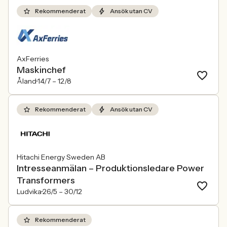
Rekommenderat
Ansök utan CV
AxFerries
Maskinchef
Åland
14/7 –
12/8
Rekommenderat
Ansök utan CV
Hitachi Energy Sweden AB
Intresseanmälan – Produktionsledare Power
Transformers
Ludvika
26/5 –
30/12
Rekommenderat