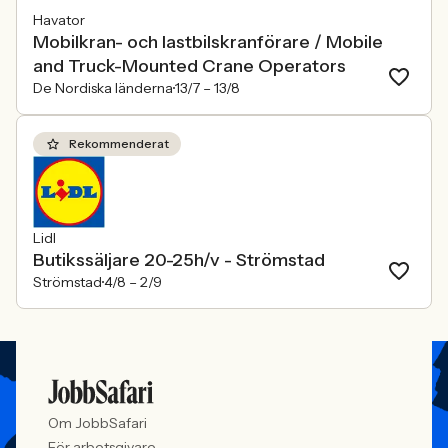
Havator
Mobilkran- och lastbilskranförare / Mobile
and Truck-Mounted Crane Operators
De Nordiska länderna
13/7 –
13/8
Rekommenderat
Lidl
Butikssäljare 20-25h/v - Strömstad
Strömstad
4/8 –
2/9
Om JobbSafari
För arbetsgivare