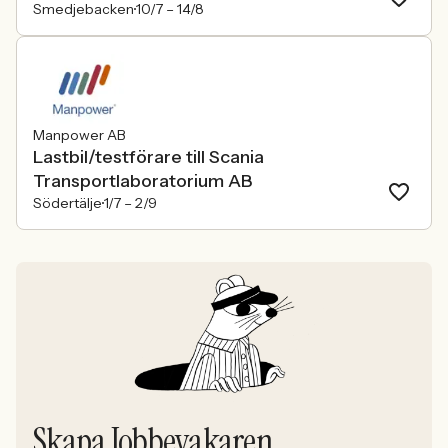
Smedjebacken
10/7 –
14/8
Manpower AB
Lastbil/testförare till Scania
Transportlaboratorium AB
Södertälje
1/7 –
2/9
Skapa Jobbevakaren