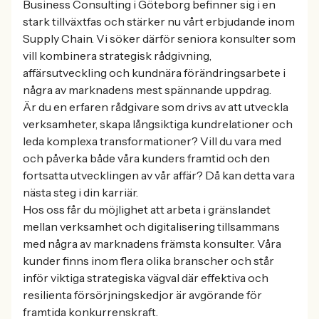
Business Consulting i Göteborg befinner sig i en
stark tillväxtfas och stärker nu vårt erbjudande inom
Supply Chain. Vi söker därför seniora konsulter som
vill kombinera strategisk rådgivning,
affärsutveckling och kundnära förändringsarbete i
några av marknadens mest spännande uppdrag.
Är du en erfaren rådgivare som drivs av att utveckla
verksamheter, skapa långsiktiga kundrelationer och
leda komplexa transformationer? Vill du vara med
och påverka både våra kunders framtid och den
fortsatta utvecklingen av vår affär? Då kan detta vara
nästa steg i din karriär.
Hos oss får du möjlighet att arbeta i gränslandet
mellan verksamhet och digitalisering tillsammans
med några av marknadens främsta konsulter. Våra
kunder finns inom flera olika branscher och står
inför viktiga strategiska vägval där effektiva och
resilienta försörjningskedjor är avgörande för
framtida konkurrenskraft.