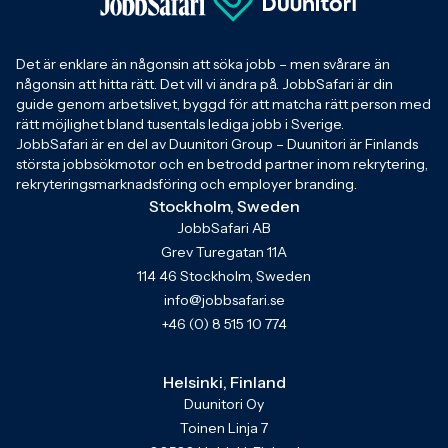
Det är enklare än någonsin att söka jobb – men svårare än
någonsin att hitta rätt. Det vill vi ändra på. JobbSafari är din
guide genom arbetslivet, byggd för att matcha rätt person med
rätt möjlighet bland tusentals lediga jobb i Sverige.
JobbSafari är en del av Duunitori Group – Duunitori är Finlands
största jobbsökmotor och en betrodd partner inom rekrytering,
rekryteringsmarknadsföring och employer branding.
Stockholm, Sweden
JobbSafari AB
Grev Turegatan 11A
114 46 Stockholm, Sweden
info@jobbsafari.se
+46 (0) 8 515 10 774
Helsinki, Finland
Duunitori Oy
Toinen Linja 7