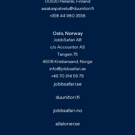
00530 Helsinki, Finland
asiakaspalvelu@duunitori.fi
+358 44 980 3558
Oslo, Norway
JobbSafari AB
c/o Accountor AS
Tangen 75
4608 Kristiansand, Norge
info@jobbsafari.se
+46 70 314 59 79
jobbsafari.se
duunitori.fi
jobbsafari.no
allaloner.se