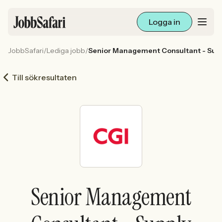
Logga in
JobbSafari
/
Lediga jobb
/
Senior Management Consultant - Sup
Lediga jobb
Till sökresultaten
Arbetsliv och karriär
För arbetsgivare
Skapa annons
Sök med AI
Senior Management
Ny här? Skapa konto