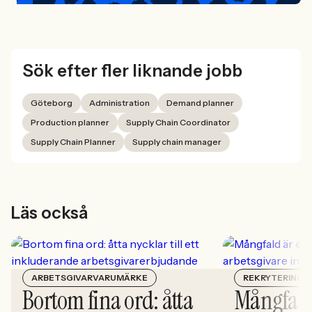
Sök efter fler liknande jobb
Göteborg
Administration
Demand planner
Production planner
Supply Chain Coordinator
Supply Chain Planner
Supply chain manager
Läs också
ARBETSGIVARVARUMÄRKE
REKRYTERING
Bortom fina ord: åtta
Mångfald