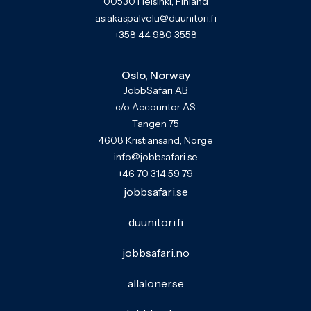
00530 Helsinki, Finland
asiakaspalvelu@duunitori.fi
+358 44 980 3558
Oslo, Norway
JobbSafari AB
c/o Accountor AS
Tangen 75
4608 Kristiansand, Norge
info@jobbsafari.se
+46 70 314 59 79
jobbsafari.se
duunitori.fi
jobbsafari.no
allaloner.se