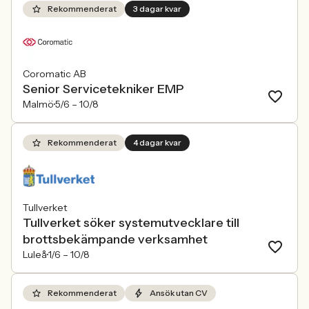
Rekommenderat
3 dagar kvar
Coromatic AB
Senior Servicetekniker EMP
Malmö
5/6 –
10/8
Rekommenderat
4 dagar kvar
Tullverket
Tullverket söker systemutvecklare till
brottsbekämpande verksamhet
Luleå
1/6 –
10/8
Rekommenderat
Ansök utan CV