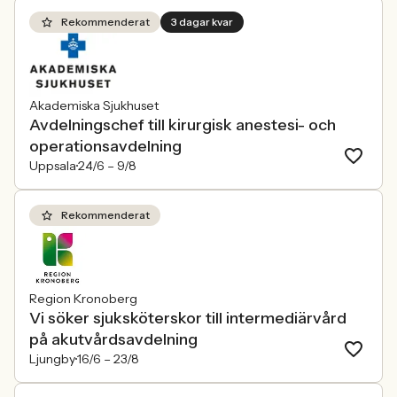
Rekommenderat
3 dagar kvar
Akademiska Sjukhuset
Avdelningschef till kirurgisk anestesi- och
operationsavdelning
Uppsala
24/6 –
9/8
Rekommenderat
Region Kronoberg
Vi söker sjuksköterskor till intermediärvård
på akutvårdsavdelning
Ljungby
16/6 –
23/8