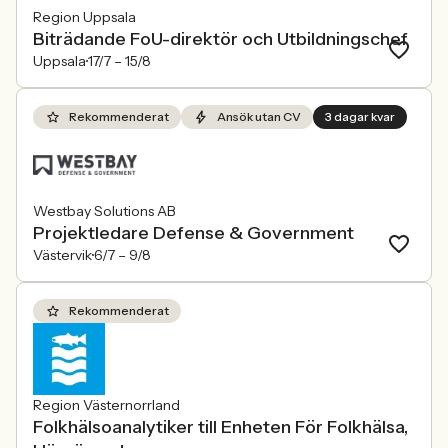
Region Uppsala
Biträdande FoU-direktör och Utbildningschef
Uppsala
17/7 –
15/8
Rekommenderat
Ansök utan CV
3 dagar kvar
Westbay Solutions AB
Projektledare Defense & Government
Västervik
6/7 –
9/8
Rekommenderat
Region Västernorrland
Folkhälsoanalytiker till Enheten För Folkhälsa,