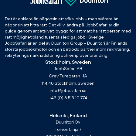
Det är enklare än någonsin att söka jobb – men svårare än
någonsin att hitta rätt. Det vill vi ändra på. JobbSafari är din
guide genom arbetslivet, byggd för att matcha rätt person med
rätt möjlighet bland tusentals lediga jobb i Sverige.
JobbSafari är en del av Duunitori Group – Duunitori är Finlands
största jobbsökmotor och en betrodd partner inom rekrytering,
rekryteringsmarknadsföring och employer branding.
Stockholm, Sweden
JobbSafari AB
Grev Turegatan 11A
114 46 Stockholm, Sweden
info@jobbsafari.se
+46 (0) 8 515 10 774
Helsinki, Finland
Duunitori Oy
Toinen Linja 7