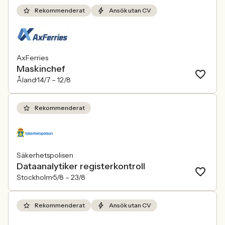
Rekommenderat
Ansök utan CV
AxFerries
Maskinchef
Åland
14/7 –
12/8
Rekommenderat
Säkerhetspolisen
Dataanalytiker registerkontroll
Stockholm
5/8 –
23/8
Rekommenderat
Ansök utan CV