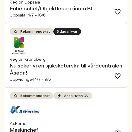
Region Uppsala
Enhetschef/Objektledare inom BI
Uppsala
14/7 –
16/8
Rekommenderat
3 dagar kvar
Region Kronoberg
Nu söker vi en sjuksköterska till vårdcentralen
Åseda!
Uppvidinge
14/7 –
9/8
Rekommenderat
Ansök utan CV
AxFerries
Maskinchef