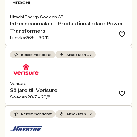
Hitachi Energy Sweden AB
Intresseanmälan – Produktionsledare Power
Transformers
Ludvika
26/5 –
30/12
Rekommenderat
Ansök utan CV
Verisure
Säljare till Verisure
Sweden
20/7 –
20/8
Rekommenderat
Ansök utan CV