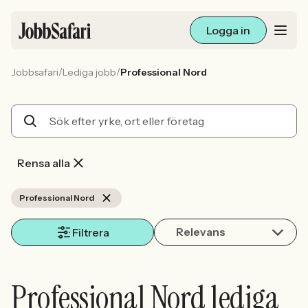
Logga in
/
/
Jobbsafari
Lediga jobb
Professional Nord
Lediga jobb
Arbetsliv och karriär
För arbetsgivare
Rensa alla
Skapa annons
Professional Nord
Relevans
Sök med AI
Filtrera
Ny här? Skapa konto
Professional Nord lediga