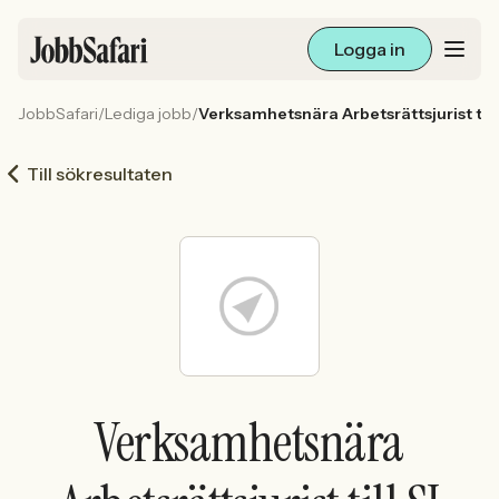
Logga in
JobbSafari
/
Lediga jobb
/
Verksamhetsnära Arbetsrättsjurist til
Lediga jobb
Till sökresultaten
Arbetsliv och karriär
För arbetsgivare
Skapa annons
Sök med AI
Verksamhetsnära
Ny här? Skapa konto