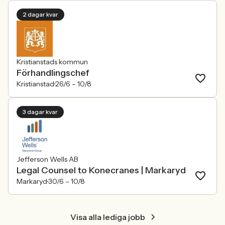
2 dagar kvar
Kristianstads kommun
Förhandlingschef
Kristianstad
26/6 –
10/8
3 dagar kvar
Jefferson Wells AB
Legal Counsel to Konecranes | Markaryd
Markaryd
30/6 –
10/8
Visa alla lediga jobb