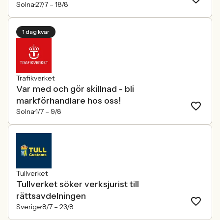
Solna
27/7 –
18/8
1 dag kvar
Trafikverket
Var med och gör skillnad - bli
markförhandlare hos oss!
Solna
1/7 –
9/8
Tullverket
Tullverket söker verksjurist till
rättsavdelningen
Sverige
8/7 –
23/8