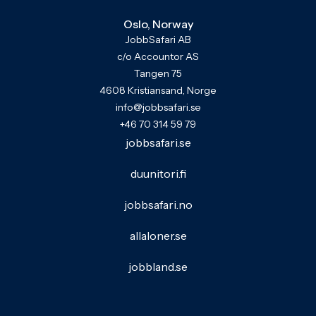
Oslo, Norway
JobbSafari AB
c/o Accountor AS
Tangen 75
4608 Kristiansand, Norge
info@jobbsafari.se
+46 70 314 59 79
jobbsafari.se
duunitori.fi
jobbsafari.no
allaloner.se
jobbland.se