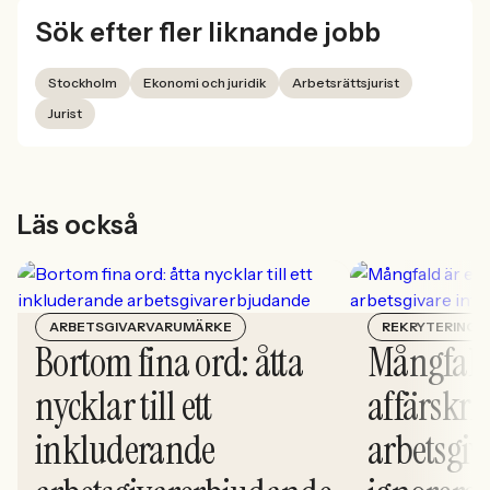
Sök efter fler liknande jobb
Stockholm
Ekonomi och juridik
Arbetsrättsjurist
Jurist
Läs också
ARBETSGIVARVARUMÄRKE
REKRYTERING
Bortom fina ord: åtta
Mångfald
nycklar till ett
affärskrit
inkluderande
arbetsgiv