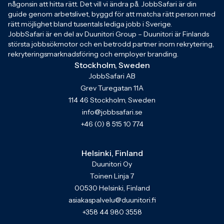
någonsin att hitta rätt. Det vill vi ändra på. JobbSafari är din
guide genom arbetslivet, byggd för att matcha rätt person med
rätt möjlighet bland tusentals lediga jobb i Sverige.
JobbSafari är en del av Duunitori Group – Duunitori är Finlands
största jobbsökmotor och en betrodd partner inom rekrytering,
rekryteringsmarknadsföring och employer branding.
Stockholm, Sweden
JobbSafari AB
Grev Turegatan 11A
114 46 Stockholm, Sweden
info@jobbsafari.se
+46 (0) 8 515 10 774
Helsinki, Finland
Duunitori Oy
Toinen Linja 7
00530 Helsinki, Finland
asiakaspalvelu@duunitori.fi
+358 44 980 3558