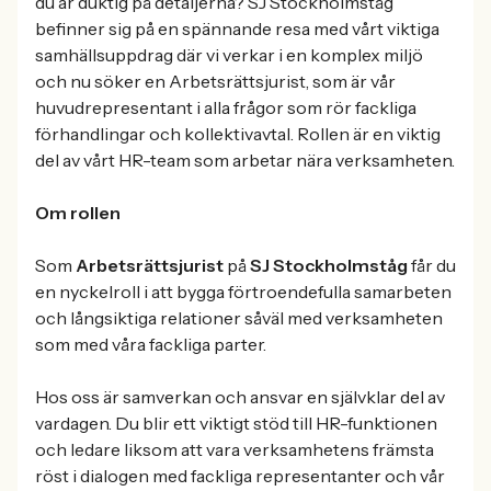
du är duktig på detaljerna? SJ Stockholmståg
befinner sig på en spännande resa med vårt viktiga
samhällsuppdrag där vi verkar i en komplex miljö
och nu söker en Arbetsrättsjurist, som är vår
huvudrepresentant i alla frågor som rör fackliga
förhandlingar och kollektivavtal. Rollen är en viktig
del av vårt HR-team som arbetar nära verksamheten.
Om rollen
Som
Arbetsrättsjurist
på
SJ Stockholmståg
får du
en nyckelroll i att bygga förtroendefulla samarbeten
och långsiktiga relationer såväl med verksamheten
som med våra fackliga parter.
Hos oss är samverkan och ansvar en självklar del av
vardagen. Du blir ett viktigt stöd till HR-funktionen
och ledare liksom att vara verksamhetens främsta
röst i dialogen med fackliga representanter och vår