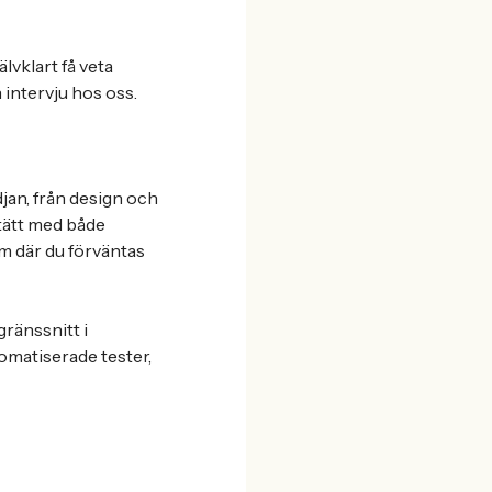
lvklart få veta
 intervju hos oss.
an, från design och
 tätt med både
m där du förväntas
ränssnitt i
tomatiserade tester,