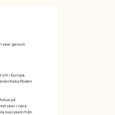
sen sker genom
t om i Europa.
rskritiska flöden
fokus på
tet sker i nära
la livscykeln från