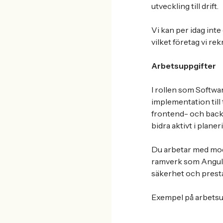
utveckling till drift.
Vi kan per idag int
vilket företag vi re
Arbetsuppgifter
I rollen som Softw
implementation till 
frontend- och backe
bidra aktivt i plane
Du arbetar med mod
ramverk som Angular 
säkerhet och presta
Exempel på arbetsu