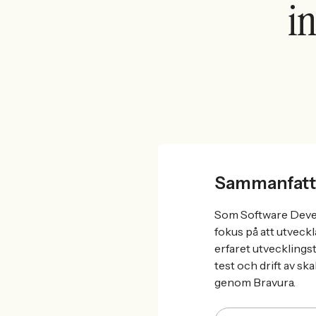
i
Sammanfatt
Som Software Devel
fokus på att utveck
erfaret utvecklings
test och drift av s
genom Bravura.