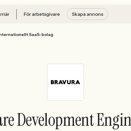
rriär
För arbetsgivare
Skapa annons
internationellt SaaS-bolag
re Development Engine