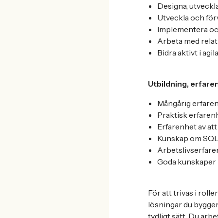
Designa, utveckl
Utveckla och för
Implementera oc
Arbeta med rela
Bidra aktivt i ag
Utbildning, erfar
Mångårig erfarenh
Praktisk erfarenh
Erfarenhet av at
Kunskap om SQL
Arbetslivserfare
Goda kunskaper i 
För att trivas i roll
lösningar du bygger.
tydligt sätt. Du arb