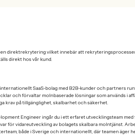
 en direktrekrytering vilket innebär att rekryteringsproces
älls direkt hos vår kund.
tt internationellt SaaS‑bolag med B2B‑kunder och partners run
lar och förvaltar molnbaserade lösningar som används i affä
 krav på tillgänglighet, skalbarhet och säkerhet.
opment Engineer ingår du i ett erfaret utvecklingsteam med 
var för vidareutveckling av bolagets skalbara molntjänst. Arbe
rteam, både i Sverige och internationellt, där teamen äger he