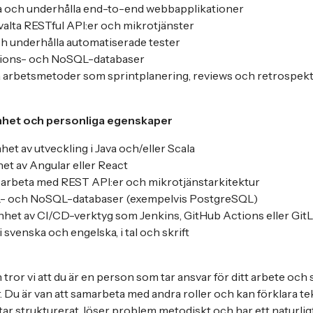
a och underhålla end-to-end webbapplikationer
valta RESTful API:er och mikrotjänster
h underhålla automatiserade tester
tions- och NoSQL-databaser
ila arbetsmetoder som sprintplanering, reviews och retrospekt
enhet och personliga egenskaper
et av utveckling i Java och/eller Scala
et av Angular eller React
t arbeta med REST API:er och mikrotjänstarkitektur
- och NoSQL-databaser (exempelvis PostgreSQL)
nhet av CI/CD-verktyg som Jenkins, GitHub Actions eller Git
svenska och engelska, i tal och skrift
en tror vi att du är en person som tar ansvar för ditt arbete och
 Du är van att samarbeta med andra roller och kan förklara tek
etar strukturerat, löser problem metodiskt och har ett naturligt