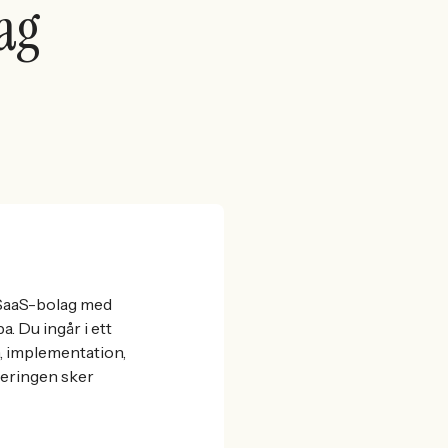
ag
 SaaS-bolag med
. Du ingår i ett
n, implementation,
teringen sker