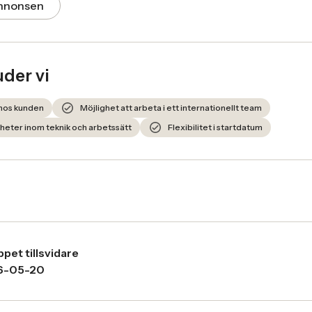
annonsen
uder vi
 hos kunden
Möjlighet att arbeta i ett internationellt team
heter inom teknik och arbetssätt
Flexibilitet i startdatum
pet tillsvidare
6-05-20