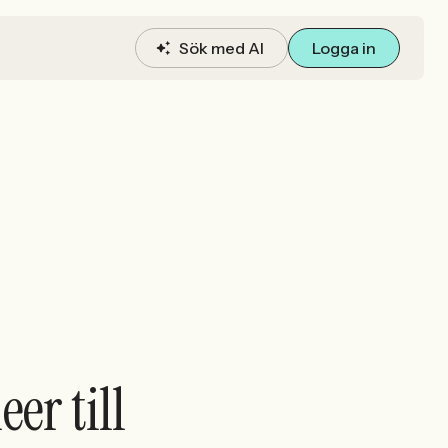
Sök med AI
Logga in
er till