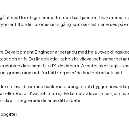
e gå ut med företagsnamnet för den här tjänsten. Du kommer sjä
kryterar till under processens gång, som senast när vi ses på en
are Development Engineer arbetar du med hela utvecklingskedj
test och drift. Du är delaktig i tekniska vägval och samarbetar
ndutvecklare samt UI/UX-designers. Arbetet sker i agila tea
ring, granskning och förbättring av både kod och arbetssätt.
erna Java-baserade backendlösningar och bygger användarg
eller React. Kvalitet är en självklar del av leveransen, där au
nda är integrerade delar av ditt arbete.
ppgifter: