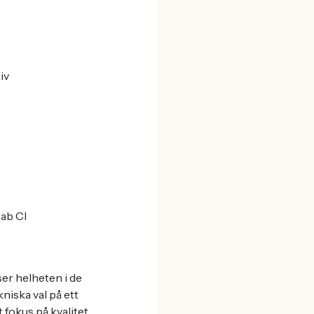
iv
Lab CI
 ser helheten i de
niska val på ett
 fokus på kvalitet