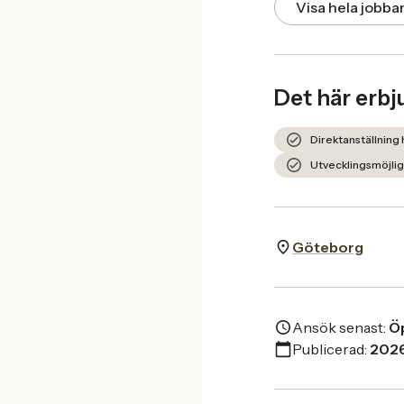
Visa hela jobb
Det här erbj
Direktanställning
Utvecklingsmöjlig
Göteborg
Ansök senast:
Öp
Publicerad:
202