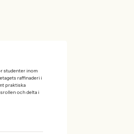
ör studenter inom
agets raffinaderi i
mt praktiska
srollen och delta i