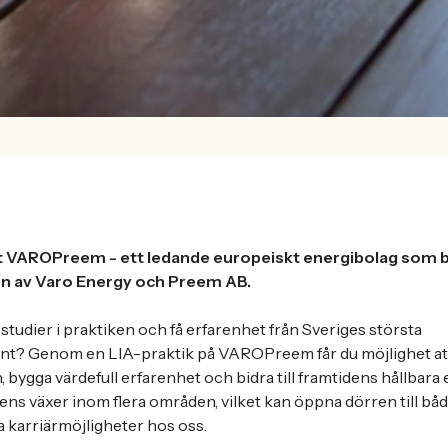
it VAROPreem - ett ledande europeiskt energibolag som 
 av Varo Energy och Preem AB.
 studier i praktiken och få erfarenhet från Sveriges största
t? Genom en LIA-praktik på VAROPreem får du möjlighet att 
bygga värdefull erfarenhet och bidra till framtidens hållbara 
s växer inom flera områden, vilket kan öppna dörren till bå
a karriärmöjligheter hos oss.