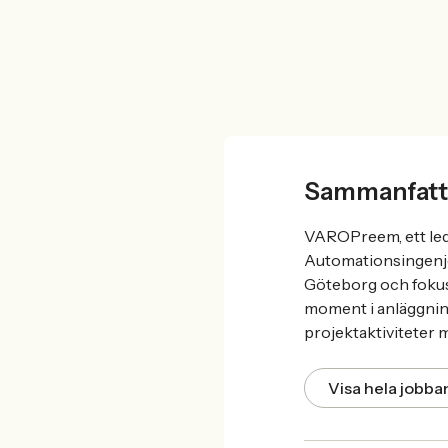
Sammanfatt
VAROPreem, ett led
Automationsingenjör
Göteborg och fokus
moment i anläggning
projektaktiviteter m
Visa hela jobb