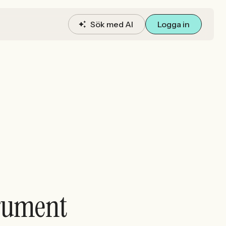
Sök med AI
Logga in
trument