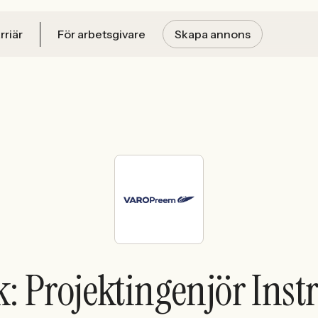
rriär
För arbetsgivare
Skapa annons
k: Projektingenjör Ins