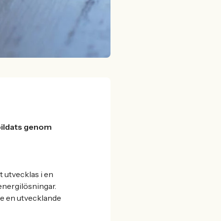
bildats genom
utvecklas i en
energilösningar.
de en utvecklande