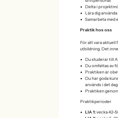
driftpersonal.
Delta i projektmö
Lära dig använda
Samarbeta med er
Praktik hos oss
För att vara aktuel
utbildning. Det inne
Du studerar till
Du omfattas av f
Praktiken är obet
Du har goda kuns
används i det dag
Praktiken genom
Praktikperioder
LIA 1:
vecka 42-5