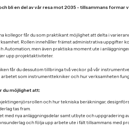
ch bli en del av vår resa mot 2035 - tillsammans formar 
a kollegor får du som praktikant möjlighet att delta i variera
ksamhet. Rollen innehåller främst administrativa uppgifter kop
h Automation, men även praktiska moment ute i anläggningen
er upp projektaktiviteter.
iken får du dessutom tillbringa två veckor på vår instrumentve
k i arbetet som instrumenttekniker och hur verksamheten funge
r du möjlighet att:
rojektingenjörsrollen och hur tekniska beräkningar, designför
erlag tas fram.
et med nya anläggningsdelar samt utbyte och uppgradering av
ionsunderlag och följa upp arbete ute i fält tillsammans med p