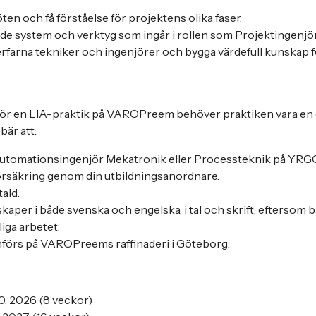
ten och få förståelse för projektens olika faser.
 de system och verktyg som ingår i rollen som Projektingenjö
farna tekniker och ingenjörer och bygga värdefull kunskap f
l för en LIA-praktik på VAROPreem behöver praktiken vara en d
bär att:
 Automationsingenjör Mekatronik eller Processteknik på YRG
örsäkring genom din utbildningsanordnare.
ald.
kaper i både svenska och engelska, i tal och skrift, eftersom
liga arbetet.
förs på VAROPreems raffinaderi i Göteborg.
0, 2026 (8 veckor)