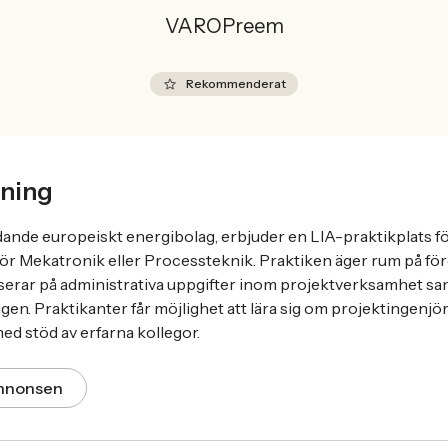
VAROPreem
Rekommenderat
ning
ande europeiskt energibolag, erbjuder en LIA-praktikplats f
 Mekatronik eller Processteknik. Praktiken äger rum på föret
erar på administrativa uppgifter inom projektverksamhet sa
en. Praktikanter får möjlighet att lära sig om projektingenjör
ed stöd av erfarna kollegor.
annonsen