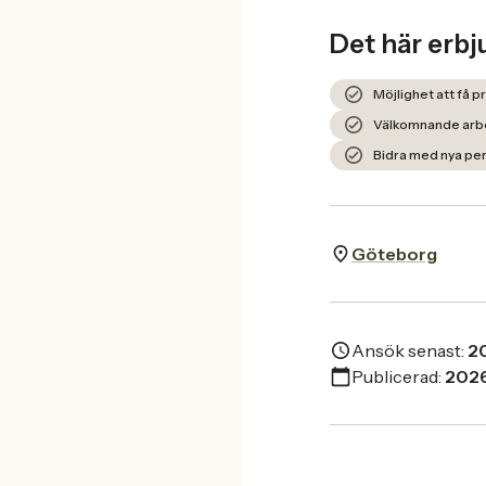
Det här erbj
Möjlighet att få 
Välkomnande arbe
Bidra med nya pers
Göteborg
Ansök senast:
2
Publicerad:
202