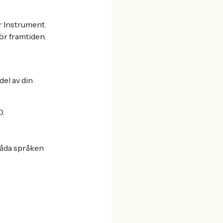
r Instrument.
ör framtiden.
el av din
O.
 båda språken