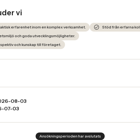
uder vi
praktisk erfarenhet inom en komplex verksamhet.
Stöd från erfarna kol
tsmiljö och goda utvecklingsmöjligheter.
pektiv och kunskap till företaget.
026-08-03
6-07-03
Ansökningsperioden har avslutats