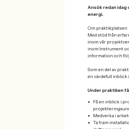
Ansök redan idag o
energi.
Om praktikplatsen
Med stöd från erfarn
inom vår projektver
inom Instrument oc
information och följ
Som en del av prakt
en värdefull inblic
Under praktiken få
Få en inblick i p
projekteringsund
Medverka i arbet
Ta fram installat