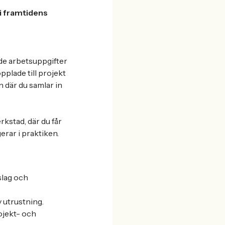
vi framtidens
nde arbetsuppgifter
plade till projekt
 där du samlar in
rkstad, där du får
rar i praktiken.
slag och
 utrustning.
rojekt- och