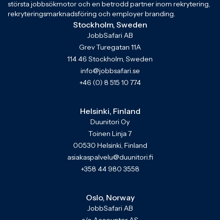
största jobbsökmotor och en betrodd partner inom rekrytering,
rekryteringsmarknadsföring och employer branding.
Stockholm, Sweden
JobbSafari AB
Grev Turegatan 11A
114 46 Stockholm, Sweden
info@jobbsafari.se
+46 (0) 8 515 10 774
Helsinki, Finland
Duunitori Oy
Toinen Linja 7
00530 Helsinki, Finland
asiakaspalvelu@duunitori.fi
+358 44 980 3558
Oslo, Norway
JobbSafari AB