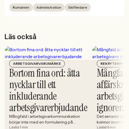
Rumänien
Administration
Skiftledare
Läs också
ARBETSGIVARVARUMÄRKE
REKRYTERING
Bortom fina ord: åtta
Mångfald
nycklar till ett
affärskrit
inkluderande
arbetsgiv
arbetsgivarerbjudande
ignorera
Mångfald i arbetsgivarkommunikation
Det senaste dece
börjar inte med en formulering på
kvinnor inom tech 
Lästid 7 min
Lästid 6 min
karriärsidan. Den börjar i hur rekryteringen
stadigt på 30%. S