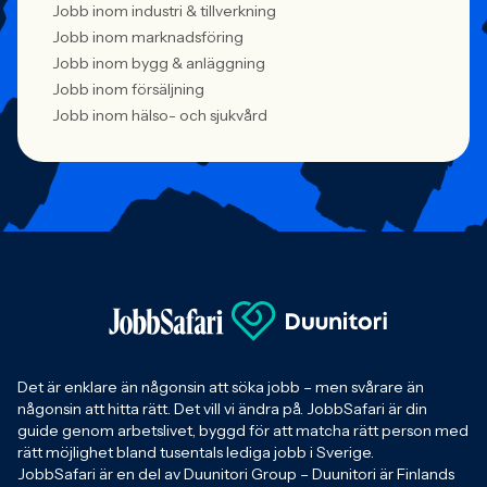
Jobb inom industri & tillverkning
Jobb inom marknadsföring
Jobb inom bygg & anläggning
Jobb inom försäljning
Jobb inom hälso- och sjukvård
Det är enklare än någonsin att söka jobb – men svårare än
någonsin att hitta rätt. Det vill vi ändra på. JobbSafari är din
guide genom arbetslivet, byggd för att matcha rätt person med
rätt möjlighet bland tusentals lediga jobb i Sverige.
JobbSafari är en del av Duunitori Group – Duunitori är Finlands