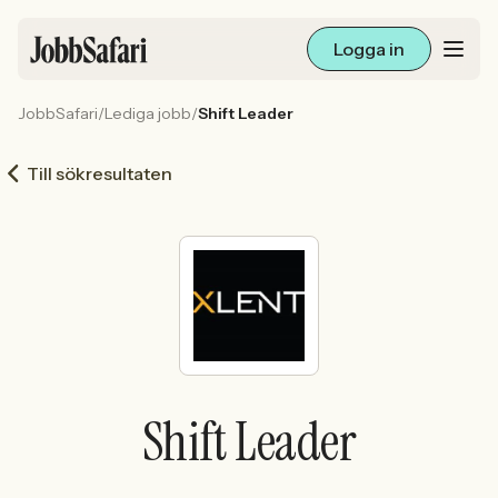
Logga in
JobbSafari
/
Lediga jobb
/
Shift Leader
Lediga jobb
Till sökresultaten
Arbetsliv och karriär
För arbetsgivare
Skapa annons
Sök med AI
Shift Leader
Ny här? Skapa konto