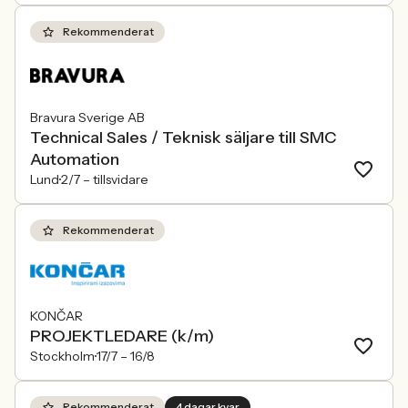
Rekommenderat
Bravura Sverige AB
Technical Sales / Teknisk säljare till SMC
Automation
Lund
2/7 –
tillsvidare
Rekommenderat
KONČAR
PROJEKTLEDARE (k/m)
Stockholm
17/7 –
16/8
Rekommenderat
4 dagar kvar