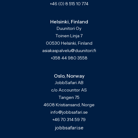
+46 (0) 8 515 10 774
Helsinki, Finland
Duunitori Oy
Toinen Linja 7
00530 Helsinki, Finland
asiakaspalvelu@duunitori.fi
+358 44 980 3558
Oslo, Norway
JobbSafari AB
c/o Accountor AS
Tangen 75
4608 Kristiansand, Norge
info@jobbsafari.se
+46 70 314 59 79
jobbsafari.se