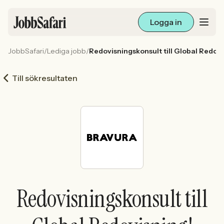
Logga in
JobbSafari
/
Lediga jobb
/
Redovisningskonsult till Global Redovi
Lediga jobb
Till sökresultaten
Arbetsliv och karriär
För arbetsgivare
Skapa annons
Sök med AI
Redovisningskonsult till
Ny här? Skapa konto