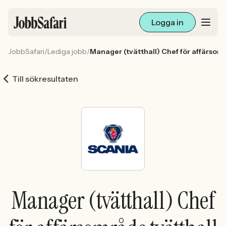
Logga in
JobbSafari
/
Lediga jobb
/
Manager (tvätthall) Chef för affärsom
Lediga jobb
Till sökresultaten
Arbetsliv och karriär
För arbetsgivare
Skapa annons
Sök med AI
Manager (tvätthall) Chef
Ny här? Skapa konto