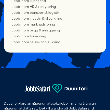
Jobb inom kundtjänst
Jobb inom HR & rekrytering
Jobb inom transport & logistik
Jobb inom industri & tillverkning
Jobb inom marknadsföring
Jobb inom bygg & anläggning
Jobb inom försäljning
Jobb inom hälso- och sjukvård
Det är enklare än någonsin att söka jobb – men svårare än
någonsin att hitta rätt. Det vill vi ändra på. JobbSafari är din