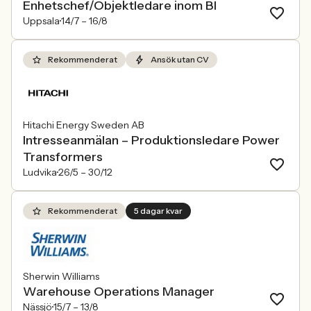
Enhetschef/Objektledare inom BI
Uppsala
14/7 –
16/8
Rekommenderat
Ansök utan CV
Hitachi Energy Sweden AB
Intresseanmälan – Produktionsledare Power
Transformers
Ludvika
26/5 –
30/12
Rekommenderat
5 dagar kvar
Sherwin Williams
Warehouse Operations Manager
Nässjö
15/7 –
13/8