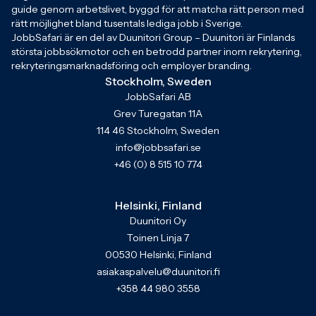
guide genom arbetslivet, byggd för att matcha rätt person med
rätt möjlighet bland tusentals lediga jobb i Sverige.
JobbSafari är en del av Duunitori Group – Duunitori är Finlands
största jobbsökmotor och en betrodd partner inom rekrytering,
rekryteringsmarknadsföring och employer branding.
Stockholm, Sweden
JobbSafari AB
Grev Turegatan 11A
114 46 Stockholm, Sweden
info@jobbsafari.se
+46 (0) 8 515 10 774
Helsinki, Finland
Duunitori Oy
Toinen Linja 7
00530 Helsinki, Finland
asiakaspalvelu@duunitori.fi
+358 44 980 3558