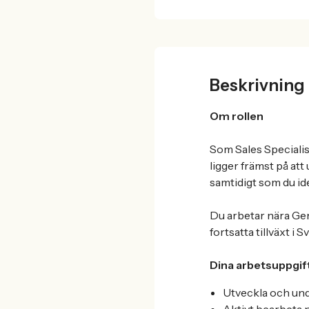
Beskrivning
Om rollen
Som Sales Specialist
ligger främst på att
samtidigt som du id
Du arbetar nära Gen
fortsatta tillväxt i S
Dina arbetsuppgif
Utveckla och und