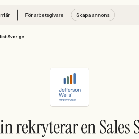
rriär
För arbetsgivare
Skapa annons
list Sverige
n rekryterar en Sales S