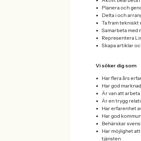
Aktivt bearbeta 
Planera och gen
Delta i och arra
Ta fram tekniskt
Samarbeta med m
Representera Li
Skapa artiklar oc
Vi söker dig som
Har flera års erf
Har god marknad
Är van att arbeta 
Är en trygg rela
Har erfarenhet av
Har god kommuni
Behärskar svenska
Har möjlighet att
tjänsten