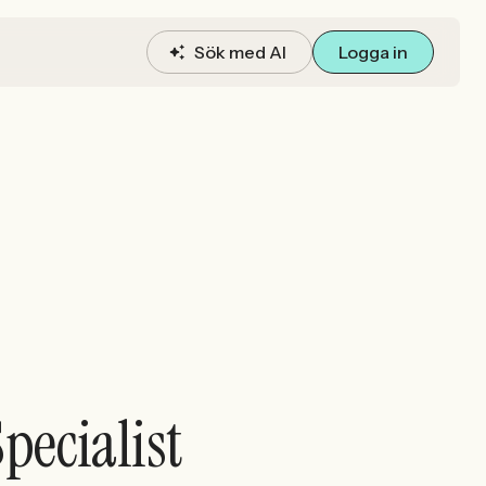
Sök med AI
Logga in
pecialist