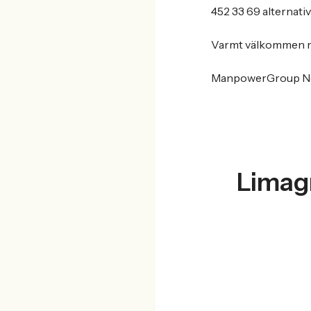
452 33 69 alternati
Varmt välkommen m
ManpowerGroup Nord
Limagr