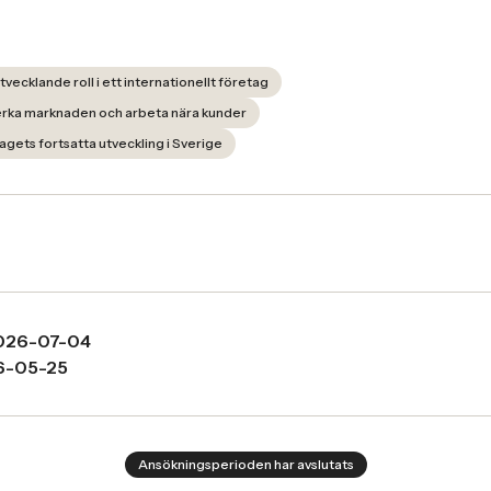
tvecklande roll i ett internationellt företag
erka marknaden och arbeta nära kunder
tagets fortsatta utveckling i Sverige
026-07-04
6-05-25
Ansökningsperioden har avslutats