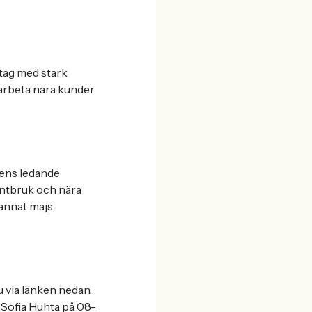
etag med stark
 arbeta nära kunder
dens ledande
lantbruk och nära
annat majs,
 via länken nedan.
 Sofia Huhta på 08-