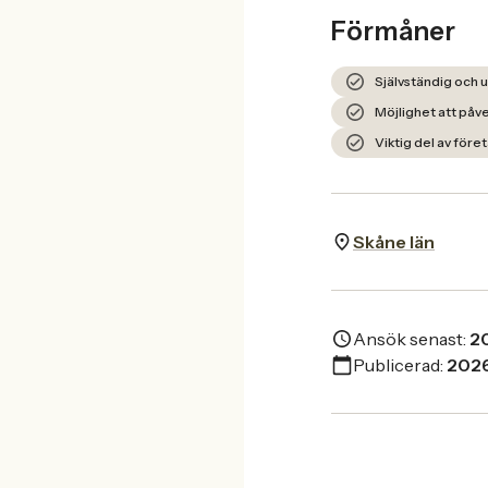
Förmåner
Självständig och u
Möjlighet att påv
Viktig del av före
Skåne län
Ansök senast:
2
Publicerad:
202