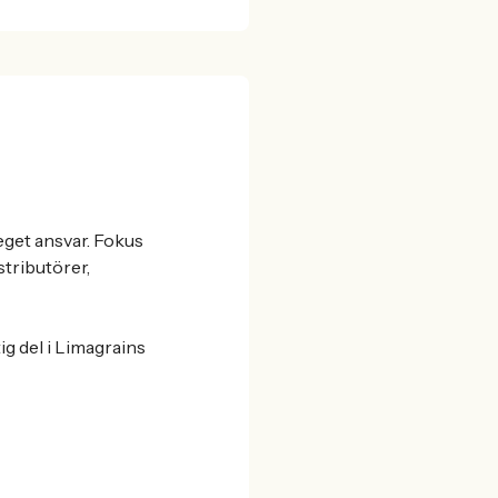
 eget ansvar. Fokus
stributörer,
g del i Limagrains