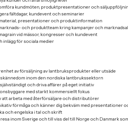
nya kunder och affärsmöjligheter
omföra kundmöten, produktpresentationer och säljuppföljni
ngera fältdagar, kundevent och seminarier
 material, presentationer och produktinformation
arknads- och produktteam kring kampanjer och marknadsak
magrain vid mässor, kongresser och kundevent
h inlägg för sociala medier
arenhet av försäljning av lantbruksprodukter eller utsäde
skännedom inom den nordiska lantbrukssektorn
självständigt och driva affärer på eget initiativ
tionsbyggare med starkt kommersiellt fokus
 att arbeta med återförsäljare och distributörer
kativ förmåga och känner dig bekväm med presentationer oc
 och engelska i tal och skrift
 resa inom Sverige och till viss del till Norge och Danmark som