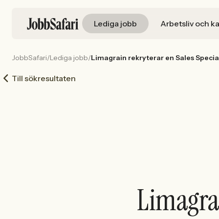
Lediga jobb
Arbetsliv och ka
JobbSafari
/
Lediga jobb
/
Limagrain rekryterar en Sales Specia
Till sökresultaten
Limagrai