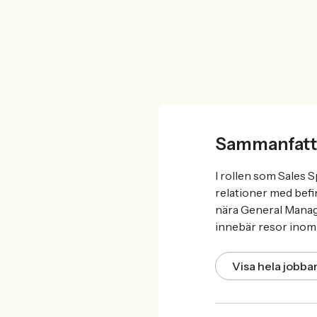
Sammanfatt
I rollen som Sales S
relationer med befin
nära General Manager
innebär resor inom 
Visa hela jobb