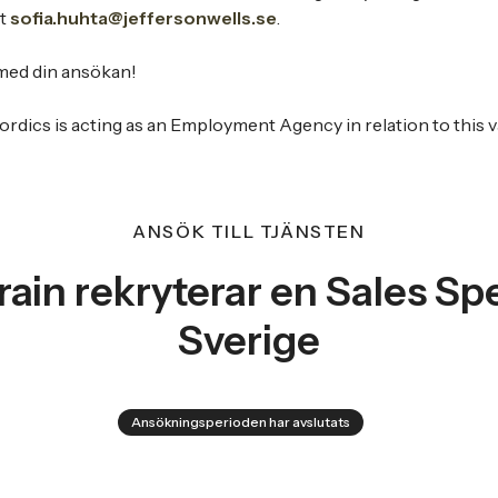
vt
sofia.huhta@jeffersonwells.se
.
ed din ansökan!
ics is acting as an Employment Agency in relation to this v
ANSÖK TILL TJÄNSTEN
ain rekryterar en Sales Spe
Sverige
Ansökningsperioden har avslutats