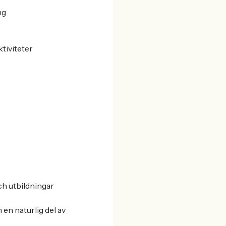
ng
tiviteter
h utbildningar
 en naturlig del av