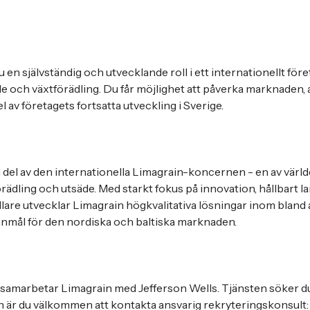
 en självständig och utvecklande roll i ett internationellt för
e och växtförädling. Du får möjlighet att påverka marknaden,
el av företagets fortsatta utveckling i Sverige.
 del av den internationella Limagrain-koncernen - en av värl
rädling och utsäde. Med starkt fokus på innovation, hållbart 
re utvecklar Limagrain högkvalitativa lösningar inom bland 
nnmål för den nordiska och baltiska marknaden.
 samarbetar Limagrain med Jefferson Wells. Tjänsten söker du
 är du välkommen att kontakta ansvarig rekryteringskonsult: