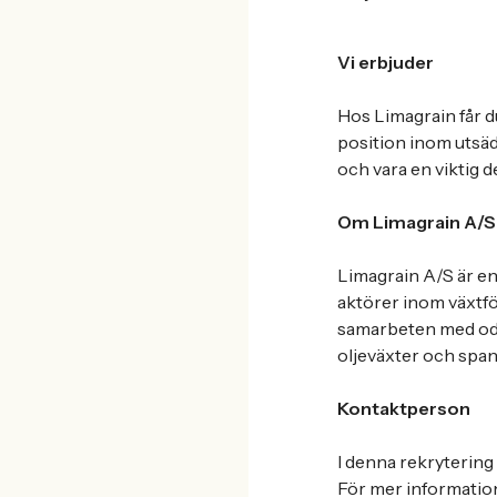
Vi erbjuder
Hos Limagrain får du
position inom utsäd
och vara en viktig d
Om Limagrain A/S
Limagrain A/S är en
aktörer inom växtfö
samarbeten med odla
oljeväxter och spa
Kontaktperson
I denna rekrytering
För mer information