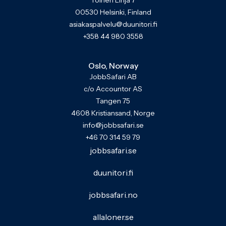
Toinen Linja 7
00530 Helsinki, Finland
asiakaspalvelu@duunitori.fi
+358 44 980 3558
Oslo, Norway
JobbSafari AB
c/o Accountor AS
Tangen 75
4608 Kristiansand, Norge
info@jobbsafari.se
+46 70 314 59 79
jobbsafari.se
duunitori.fi
jobbsafari.no
allaloner.se