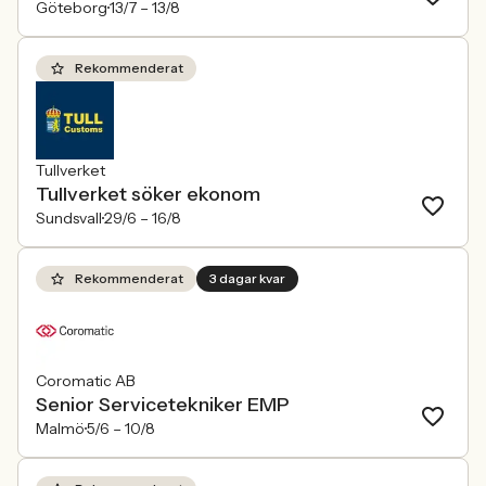
Göteborg
13/7 –
13/8
Rekommenderat
Tullverket
Tullverket söker ekonom
Sundsvall
29/6 –
16/8
Rekommenderat
3 dagar kvar
Coromatic AB
Senior Servicetekniker EMP
Malmö
5/6 –
10/8