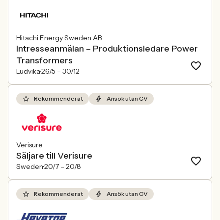
Hitachi Energy Sweden AB
Intresseanmälan – Produktionsledare Power
Transformers
Ludvika
26/5 –
30/12
Rekommenderat
Ansök utan CV
Verisure
Säljare till Verisure
Sweden
20/7 –
20/8
Rekommenderat
Ansök utan CV