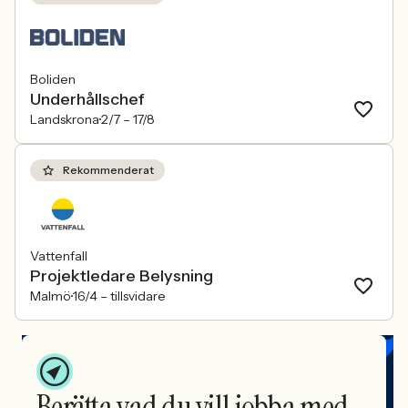
Boliden
Underhållschef
Landskrona
2/7 –
17/8
Rekommenderat
Vattenfall
Projektledare Belysning
Malmö
16/4 –
tillsvidare
Berätta vad du vill jobba med