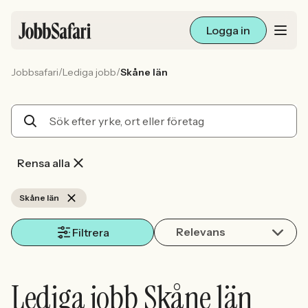
Logga in
/
/
Jobbsafari
Lediga jobb
Skåne län
Lediga jobb
Arbetsliv och karriär
För arbetsgivare
Rensa alla
Skapa annons
Skåne län
Relevans
Sök med AI
Filtrera
Ny här? Skapa konto
Lediga jobb Skåne län