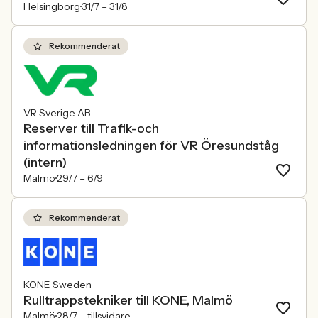
Helsingborg
31/7 –
31/8
Rekommenderat
VR Sverige AB
Reserver till Trafik-och
informationsledningen för VR Öresundståg
(intern)
Malmö
29/7 –
6/9
Rekommenderat
KONE Sweden
Rulltrappstekniker till KONE, Malmö
Malmö
28/7 –
tillsvidare