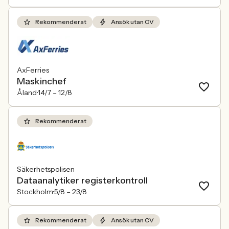
Rekommenderat
Ansök utan CV
AxFerries
Maskinchef
Åland
14/7 –
12/8
Rekommenderat
Säkerhetspolisen
Dataanalytiker registerkontroll
Stockholm
5/8 –
23/8
Rekommenderat
Ansök utan CV