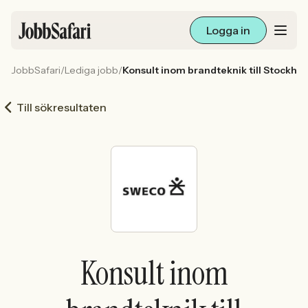
Logga in
JobbSafari
/
Lediga jobb
/
Konsult inom brandteknik till Stockho
Lediga jobb
Till sökresultaten
Arbetsliv och karriär
För arbetsgivare
Skapa annons
Sök med AI
Konsult inom
Ny här? Skapa konto