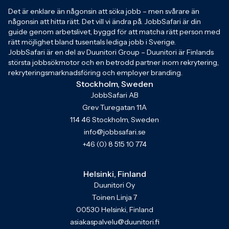
Det är enklare än någonsin att söka jobb – men svårare än
någonsin att hitta rätt. Det vill vi ändra på. JobbSafari är din
guide genom arbetslivet, byggd för att matcha rätt person med
rätt möjlighet bland tusentals lediga jobb i Sverige.
JobbSafari är en del av Duunitori Group – Duunitori är Finlands
största jobbsökmotor och en betrodd partner inom rekrytering,
rekryteringsmarknadsföring och employer branding.
Stockholm, Sweden
JobbSafari AB
Grev Turegatan 11A
114 46 Stockholm, Sweden
info@jobbsafari.se
+46 (0) 8 515 10 774
Helsinki, Finland
Duunitori Oy
Toinen Linja 7
00530 Helsinki, Finland
asiakaspalvelu@duunitori.fi