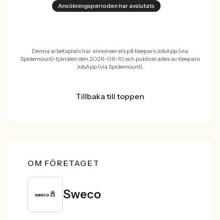
Ansökningsperioden har avslutats
Denna arbetsplats har annonserats på Keeparo JobApp (via
Spidemount)-tjänsten den 2026-06-10 och publicerades av Keeparo
JobApp (via Spidemount).
Tillbaka till toppen
OM FÖRETAGET
Sweco