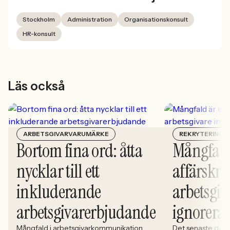
Stockholm
Administration
Organisationskonsult
HR-konsult
Läs också
ARBETSGIVARVARUMÄRKE
REKRYTERING
Bortom fina ord: åtta
Mångfald
nycklar till ett
affärskrit
inkluderande
arbetsgiv
arbetsgivarerbjudande
ignorera
Mångfald i arbetsgivarkommunikation
Det senaste dece