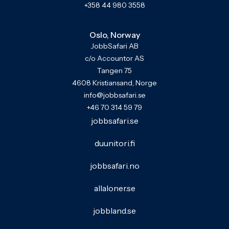
+358 44 980 3558
Oslo, Norway
JobbSafari AB
c/o Accountor AS
Tangen 75
4608 Kristiansand, Norge
info@jobbsafari.se
+46 70 314 59 79
jobbsafari.se
duunitori.fi
jobbsafari.no
allaloner.se
jobbland.se