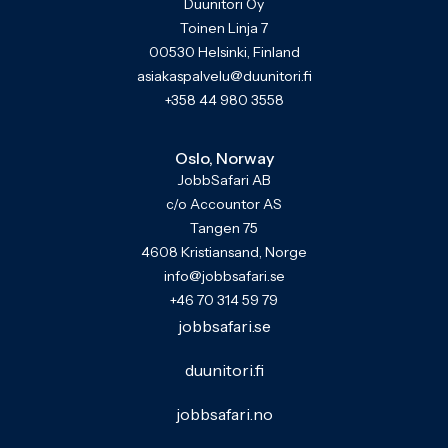
Duunitori Oy
Toinen Linja 7
00530 Helsinki, Finland
asiakaspalvelu@duunitori.fi
+358 44 980 3558
Oslo, Norway
JobbSafari AB
c/o Accountor AS
Tangen 75
4608 Kristiansand, Norge
info@jobbsafari.se
+46 70 314 59 79
jobbsafari.se
duunitori.fi
jobbsafari.no