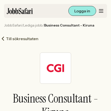
Logga in
JobbSafari
/
Lediga jobb
/
Business Consultant - Kiruna
Lediga jobb
Till sökresultaten
Arbetsliv och karriär
För arbetsgivare
Skapa annons
Sök med AI
Business Consultant -
Ny här? Skapa konto