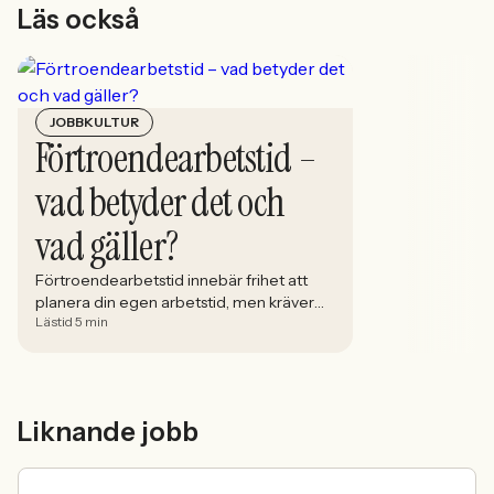
Läs också
JOBBKULTUR
Förtroendearbetstid –
vad betyder det och
vad gäller?
Förtroendearbetstid innebär frihet att
planera din egen arbetstid, men kräver
Lästid 5 min
tydliga gränser, ansvar och god
kommunikation med arbetsgivaren.
Liknande jobb