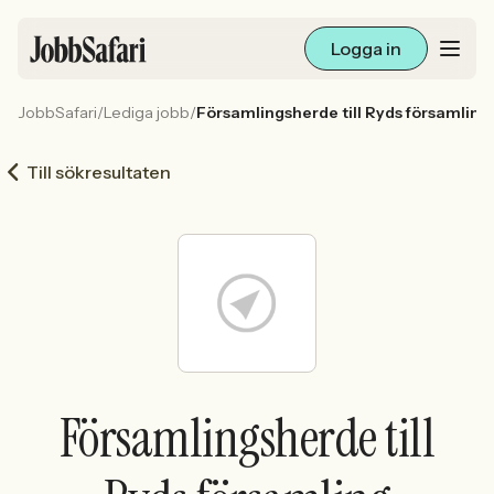
Logga in
JobbSafari
/
Lediga jobb
/
Församlingsherde till Ryds församling
Lediga jobb
Till sökresultaten
Arbetsliv och karriär
För arbetsgivare
Skapa annons
Sök med AI
Församlingsherde till
Ny här? Skapa konto