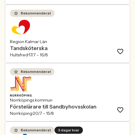
Rekommenderat
Region Kalmar Län
Tandsköterska
Hultsfred
17/7 –
16/8
Rekommenderat
Norrköpings kommun
Förstelärare till Sandbyhovsskolan
Norrköping
20/7 –
15/8
Rekommenderat
3 dagar kvar