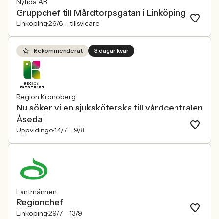
Nytida AB
Gruppchef till Mårdtorpsgatan i Linköping
Linköping
26/6 –
tillsvidare
Rekommenderat
3 dagar kvar
Region Kronoberg
Nu söker vi en sjuksköterska till vårdcentralen
Åseda!
Uppvidinge
14/7 –
9/8
Lantmännen
Regionchef
Linköping
29/7 –
13/9