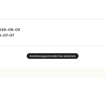
026-08-03
6-07-07
Ansökningsperioden har avslutats