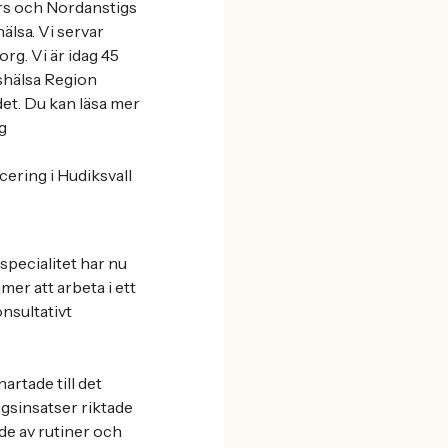
ors och Nordanstigs
lsa. Vi servar
rg. Vi är idag 45
shälsa Region
et. Du kan läsa mer
g
cering i Hudiksvall
specialitet har nu
er att arbeta i ett
onsultativt
artade till det
gsinsatser riktade
de av rutiner och