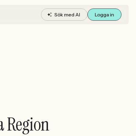
Sök med AI
Logga in
sa Region