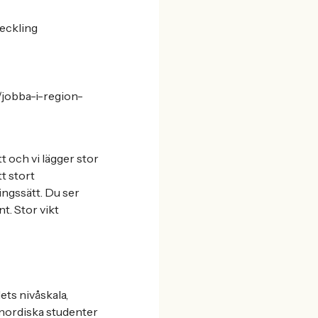
veckling
/jobba-i-region-
t och vi lägger stor
tt stort
ingssätt. Du ser
t. Stor vikt
ets nivåskala,
mnordiska studenter