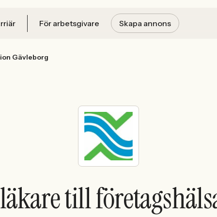
rriär
För arbetsgivare
Skapa annons
gion Gävleborg
läkare till företagshäl