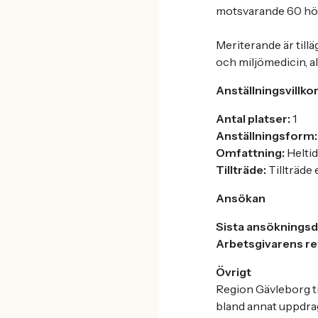
motsvarande 60 hö
Meriterande är till
och miljömedicin, a
Anställningsvillko
Antal platser:
1
Anställningsform:
Omfattning:
Heltid
Tillträde:
Tillträde
Ansökan
Sista ansöknings
Arbetsgivarens r
Övrigt
Region Gävleborg ti
bland annat uppdrag