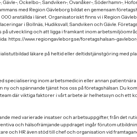
s-, Gävle-, Ockelbo-, Sandviken-, Ovanåker-, Söderhamn-, Hof
ammans med Region Gävleborg bildat en gemensam företagshä
00 anställda i länet. Organisatoriskt finns vi i Region Gävlebo
ceringar i Bollnäs, Hudiksvall, Sandviken och Gävle. Företag
 på utveckling och att ligga i framkant inom arbetsmiljöområd
ida: https://www.regiongavleborg.se/foretagshalsan-gavlebor
alistutbildad läkare på heltid eller deltidstjänstgöring med pla
d specialisering inom arbetsmedicin eller annan patientnära 
en ny och spännande tjänst hos oss på företagshälsan. Du komm
team där viktiga faktorer i vårt arbete är helhetssyn och ett k
nde med varierade insatser och arbetsuppgifter, från det rutin
ventiva och hälsofrämjande uppdraget ingår förutom utbildnin
etare och HR även stöd till chef och organisation vid framtagan