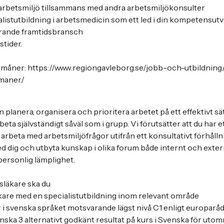
iv arbetsmiljö tillsammans med andra arbetsmiljökonsulter
cialistutbildning i arbetsmedicin som ett led i din kompetensut
lerande framtidsbransch
stider.
rmåner: https://www.regiongavleborg.se/jobb-och-utbildning
rmaner/
 planera, organisera och prioritera arbetet på ett effektivt sät
rbeta självständigt såväl som i grupp. Vi förutsätter att du har e
arbeta med arbetsmiljöfrågor utifrån ett konsultativt förhålln
ed dig och utbyta kunskap i olika forum både internt och extern
ersonlig lämplighet.
gsläkare ska du
läkare med en specialistutbildning inom relevant område
 i svenska språket motsvarande lägst nivå C1 enligt europaråd
nska 3 alternativt godkänt resultat på kurs i Svenska för uto