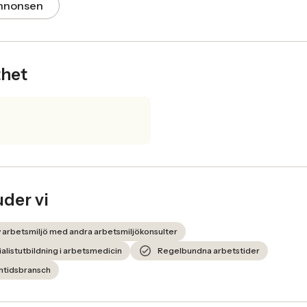
annonsen
thet
uder vi
iv arbetsmiljö med andra arbetsmiljökonsulter
cialistutbildning i arbetsmedicin
Regelbundna arbetstider
amtidsbransch