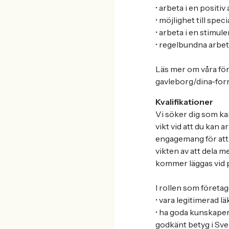
• arbeta i en posit
• möjlighet till spe
• arbeta i en stimu
• regelbundna arbet
Läs mer om våra fö
gavleborg/dina-fo
Kvalifikationer
Vi söker dig som kan
vikt vid att du kan a
engagemang för att 
vikten av att dela m
kommer läggas vid p
I rollen som företa
• vara legitimerad 
• ha goda kunskaper
godkänt betyg i Sve