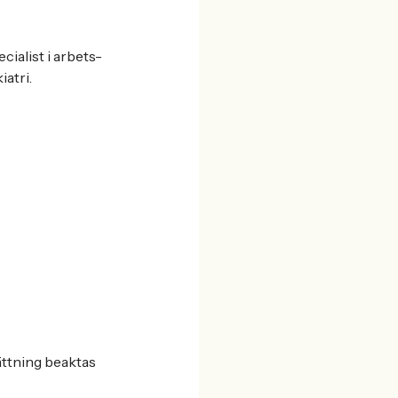
ialist i arbets-
atri.
ättning beaktas