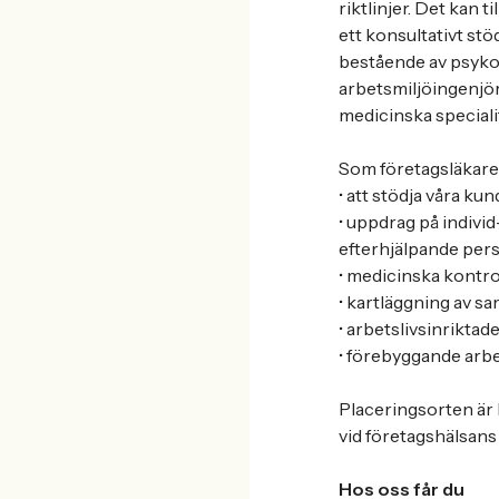
riktlinjer. Det kan 
ett konsultativt stö
bestående av psyko
arbetsmiljöingenjör
medicinska speciali
Som företagsläkar
• att stödja våra ku
• uppdrag på indivi
efterhjälpande per
• medicinska kontro
• kartläggning av s
• arbetslivsinriktad
• förebyggande arbe
Placeringsorten är
vid företagshälsans 
Hos oss får du