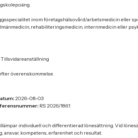
gskolepoäng.
äggsspecialitet inom företagshälsovård/arbetsmedicin eller spec
llmänmedicin, rehabiliteringsmedicin, internmedicin eller psyki
r
Tillsvidareanställning
 efter överenskommelse.
datum:
2026-08-03
eferensnummer:
RS 2026/1861
llämpar individuell och differentierad lönesättning. Vid lönes
, ansvar, kompetens, erfarenhet och resultat.