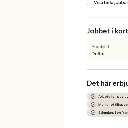
Visa hela jobb
Jobbet i kor
Arbetstid
Deltid
Det här erbj
Arbeta i en posit
Möjlighet till spe
Stimulans i en fr