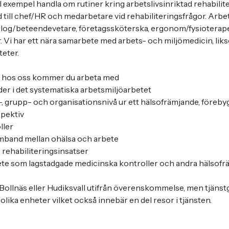
till exempel handla om rutiner kring arbetslivsinriktad rehabilit
d till chef/HR och medarbetare vid rehabiliteringsfrågor. Arbet
log/beteendevetare, företagssköterska, ergonom/fysioterap
. Vi har ett nära samarbete med arbets- och miljömedicin, li
teter.
e hos oss kommer du arbeta med
nder i det systematiska arbetsmiljöarbetet
d-, grupp- och organisationsnivå ur ett hälsofrämjande, föreb
spektiv
ller
amband mellan ohälsa och arbete
e rehabiliteringsinsatser
te som lagstadgade medicinska kontroller och andra hälsofrä
 Bollnäs eller Hudiksvall utifrån överenskommelse, men tjän
olika enheter vilket också innebär en del resor i tjänsten.