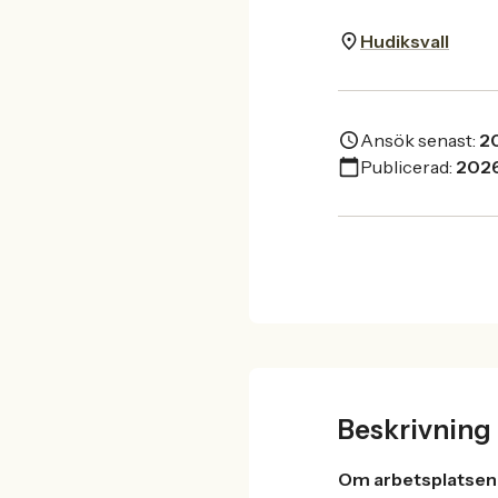
Hudiksvall
Ansök senast:
2
Publicerad:
202
Beskrivning
Om arbetsplatsen