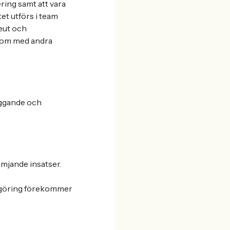
ering samt att vara
et utförs i team
eut och
ksom med andra
yggande och
mjande insatser.
stgöring förekommer