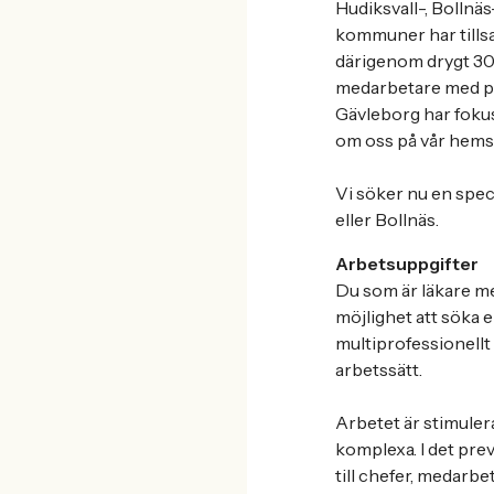
Hudiksvall-, Bollnä
kommuner har tills
därigenom drygt 30 0
medarbetare med pla
Gävleborg har fokus
om oss på vår hems
Vi söker nu en speci
eller Bollnäs.
Arbetsuppgifter
Du som är läkare me
möjlighet att söka 
multiprofessionellt 
arbetssätt.
Arbetet är stimulera
komplexa. I det pre
till chefer, medarb