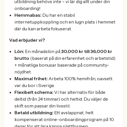
utbildning behövs inte – vi lär dig allt under din
onboarding!
Hemmabas:
Du har en stabil
internetuppkoppling och en lugn plats i hemmet
där du kan arbeta fokuserat.
Vad erbjuder vi?
Lön:
En månadslön på
30.000 kr till 36.000 kr
brutto
(baserat på din erfarenhet och arbetstid)
+ månatliga bonusar baserade på community-
nöjdhet.
Maximal frihet:
Arbeta 100% hemifrån, oavsett
var du bor i Sverige.
Flexibelt schema:
Vi har alternativ för både
deltid (från 24 timmar) och heltid. Du väljer de
skift som passar din livsstil.
Betald utbildning:
Ett avslappnat, helt
kompenserat online-onboardingprogram på 10
dagar för att lära känna plattformen.