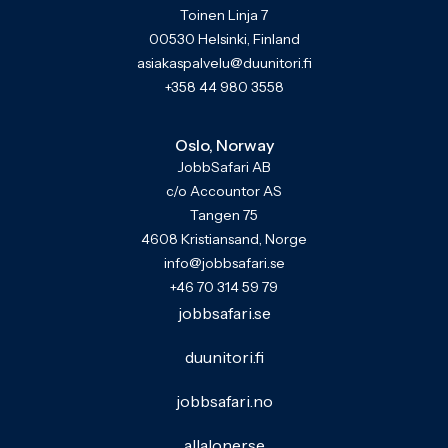
Toinen Linja 7
00530 Helsinki, Finland
asiakaspalvelu@duunitori.fi
+358 44 980 3558
Oslo, Norway
JobbSafari AB
c/o Accountor AS
Tangen 75
4608 Kristiansand, Norge
info@jobbsafari.se
+46 70 314 59 79
jobbsafari.se
duunitori.fi
jobbsafari.no
allaloner.se