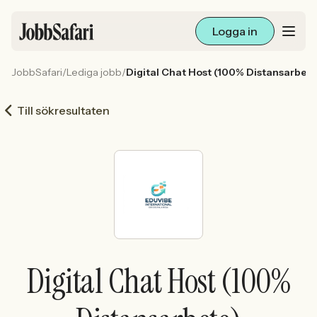
Logga in
JobbSafari
/
Lediga jobb
/
Digital Chat Host (100% Distansarbete
Lediga jobb
Till sökresultaten
Arbetsliv och karriär
För arbetsgivare
Skapa annons
Sök med AI
Digital Chat Host (100%
Ny här? Skapa konto