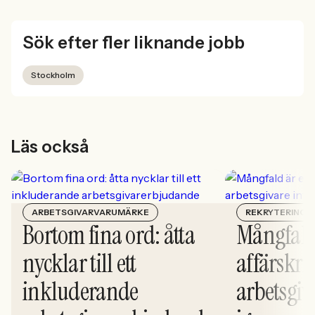
Sök efter fler liknande jobb
Stockholm
Läs också
ARBETSGIVARVARUMÄRKE
REKRYTERING
Bortom fina ord: åtta
Mångfald
nycklar till ett
affärskrit
inkluderande
arbetsgiv