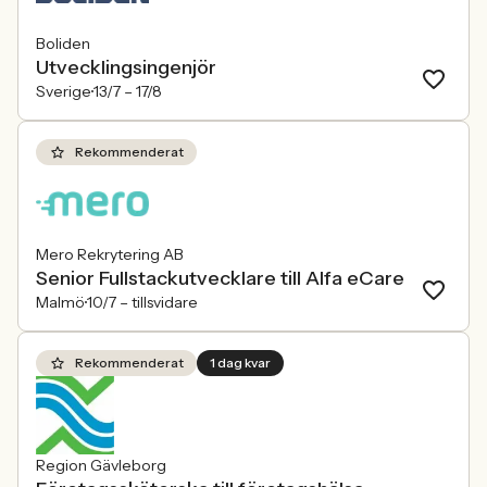
Boliden
Utvecklingsingenjör
Sverige
13/7 –
17/8
Rekommenderat
Mero Rekrytering AB
Senior Fullstackutvecklare till Alfa eCare
Malmö
10/7 –
tillsvidare
Rekommenderat
1 dag kvar
Region Gävleborg