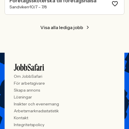
Företagssköterska till företagshälsa
Sandviken
10/7 –
7/8
Visa alla lediga jobb
Om JobbSafari
För arbetsgivare
Skapa annons
Lösningar
Insikter och evenemang
Arbetsmarknadsstatistik
Kontakt
Integritetspolicy