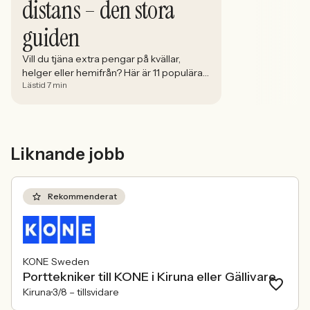
distans – den stora
guiden
Vill du tjäna extra pengar på kvällar,
helger eller hemifrån? Här är 11 populära
Lästid 7 min
extrajobb – från butik och servering till
distansjobb online.
Liknande jobb
Rekommenderat
KONE Sweden
Porttekniker till KONE i Kiruna eller Gällivare
Kiruna
3/8 –
tillsvidare