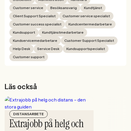
Customer service
Besöksansvarig
Kundtjänst
Client Support Specialist
Customer service specialist
Customer success specialist
Kundcentermedarbetare
Kundsupport
Kundtjänstmedarbetare
Kundservicemedarbetare
Customer Support Specialist
Help Desk
Service Desk
Kundsupportspecialist
Customer support
Läs också
DISTANSARBETE
Extrajobb på helg och