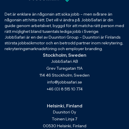
Det är enklare än någonsin att söka jobb – men svårare än
någonsin att hitta rätt. Det vill vi ändra på. JobbSafari är din
guide genom arbetslivet, byggd för att matcha rätt person med
rätt möjlighet bland tusentals lediga jobb i Sverige.
JobbSafari är en del av Duunitori Group – Duunitori är Finlands
största jobbsökmotor och en betrodd partner inom rekrytering,
rekryteringsmarknadsföring och employer branding.
Stockholm, Sweden
JobbSafari AB
Grev Turegatan 11A
114 46 Stockholm, Sweden
info@jobbsafari.se
+46 (0) 8 515 10 774
Helsinki, Finland
Duunitori Oy
Toinen Linja 7
00530 Helsinki, Finland