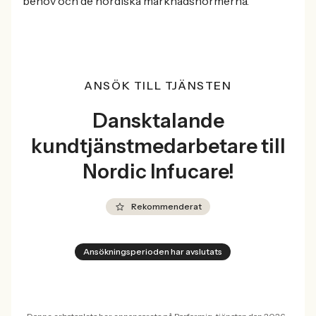
behov och de nordiska marknadsnormerna.
ANSÖK TILL TJÄNSTEN
Dansktalande
kundtjänstmedarbetare till
Nordic Infucare!
Rekommenderat
Ansökningsperioden har avslutats