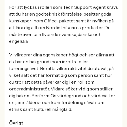
För att lyckas i rollen som Tech Support Agent krävs
att du har en god teknisk förståelse, besitter goda
kunskaper inom Office-paketet samt är nyfiken på
att lära dig allt om Nordic Infucares produkter. Du
måste även tala flytande svenska, danska och
engelska.
Vi värderar dina egenskaper högt och ser gärna att
du har en bakgrund inom idrotts- eller
föreningslivet. Berätta vilken aktivitet du utövat, på
vilket sätt det har format dig som person samt hur
du tror att detta påverkar dig i en roll som
orderadministratör. Vidare söker vi dig som ställer
dig bakom PerformIQs värdegrund och värdesätter
en jämn ålders- och könsfördelning såväl som
etnisk samt kulturell mångfald.
Övrigt