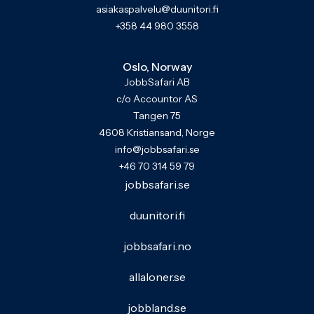
asiakaspalvelu@duunitori.fi
+358 44 980 3558
Oslo, Norway
JobbSafari AB
c/o Accountor AS
Tangen 75
4608 Kristiansand, Norge
info@jobbsafari.se
+46 70 314 59 79
jobbsafari.se
duunitori.fi
jobbsafari.no
allaloner.se
jobbland.se