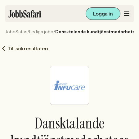
Logga in
JobbSafari
/
Lediga jobb
/
Dansktalande kundtjänstmedarbetare t
Lediga jobb
Till sökresultaten
Arbetsliv och karriär
För arbetsgivare
Skapa annons
Sök med AI
Dansktalande
Ny här? Skapa konto