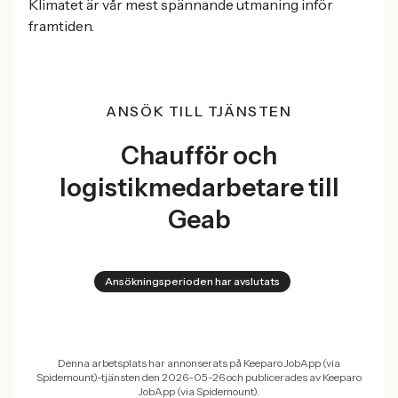
Klimatet är vår mest spännande utmaning inför
framtiden.
ANSÖK TILL TJÄNSTEN
Chaufför och
logistikmedarbetare till
Geab
Ansökningsperioden har avslutats
Denna arbetsplats har annonserats på Keeparo JobApp (via
Spidemount)-tjänsten den 2026-05-26 och publicerades av Keeparo
JobApp (via Spidemount).