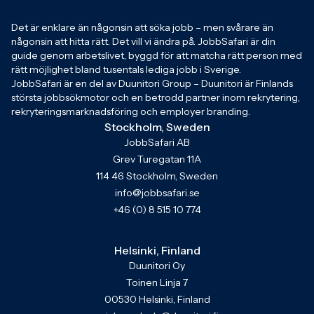
Det är enklare än någonsin att söka jobb – men svårare än
någonsin att hitta rätt. Det vill vi ändra på. JobbSafari är din
guide genom arbetslivet, byggd för att matcha rätt person med
rätt möjlighet bland tusentals lediga jobb i Sverige.
JobbSafari är en del av Duunitori Group – Duunitori är Finlands
största jobbsökmotor och en betrodd partner inom rekrytering,
rekryteringsmarknadsföring och employer branding.
Stockholm, Sweden
JobbSafari AB
Grev Turegatan 11A
114 46 Stockholm, Sweden
info@jobbsafari.se
+46 (0) 8 515 10 774
Helsinki, Finland
Duunitori Oy
Toinen Linja 7
00530 Helsinki, Finland