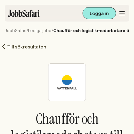
Logga in
JobbSafari
/
Lediga jobb
/
Chaufför och logistikmedarbetare till
Lediga jobb
Till sökresultaten
Arbetsliv och karriär
För arbetsgivare
Skapa annons
Sök med AI
Chaufför och
Ny här? Skapa konto