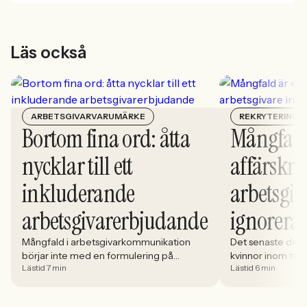
Läs också
ARBETSGIVARVARUMÄRKE
REKRYTERING
Bortom fina ord: åtta
Mångfald
nycklar till ett
affärskrit
inkluderande
arbetsgiv
arbetsgivarerbjudande
ignorera
Mångfald i arbetsgivarkommunikation
Det senaste dece
börjar inte med en formulering på
kvinnor inom tech 
Lästid 7 min
Lästid 6 min
karriärsidan. Den börjar i hur rekryteringen
stadigt på 30%. S
faktiskt fungerar: vem som får syn på
allt större del av
jobbet, vem som vågar söka och vilka
i. Åsa Johansen, 