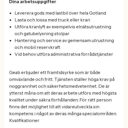
Dina arbetsuppgifter
Leverera gods med lastbil över hela Gotland
Lasta och lossa med truck eller kran
Utföra kranlyft av exempelvis elnätsutrustning
och gatubelysning stolpar
Hantering och service av gemensam utrustning
och mobil reservkraft
Vid behov utföra administrativa förrådstjänster
Geab erbjuder ett framtidsyrke som är både
omväxlande och fritt. Tjänsten ställer höga krav på
noggrannhet och säkerhetsmedvetenhet. De är
ytterst måna om att deras arbete utförs med högsta
kvalitet under säkra förhållanden. För rätt person
finns det möjlighet till att vidareutveckla sin
kompetens i något av deras många specialområden.
Kvalifikationer