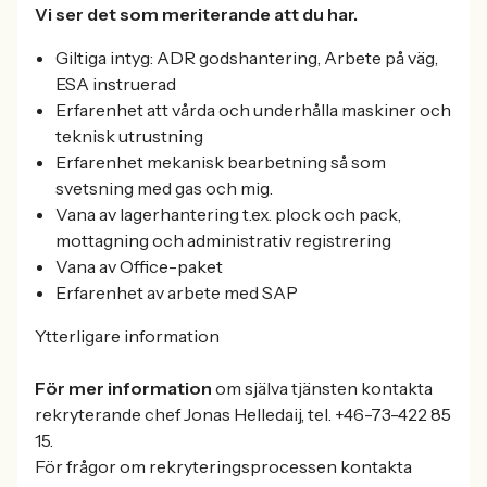
Vi ser det som meriterande att du har.
Giltiga intyg: ADR godshantering, Arbete på väg,
ESA instruerad
Erfarenhet att vårda och underhålla maskiner och
teknisk utrustning
Erfarenhet mekanisk bearbetning så som
svetsning med gas och mig.
Vana av lagerhantering t.ex. plock och pack,
mottagning och administrativ registrering
Vana av Office-paket
Erfarenhet av arbete med SAP
Ytterligare information
För mer information
om själva tjänsten kontakta
rekryterande chef Jonas Helledaij, tel. +46-73-422 85
15.
För frågor om rekryteringsprocessen kontakta