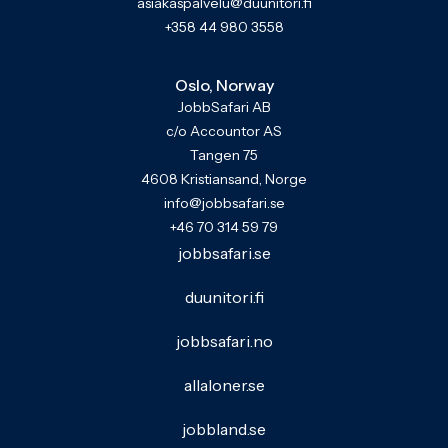
asiakaspalvelu@duunitori.fi
+358 44 980 3558
Oslo, Norway
JobbSafari AB
c/o Accountor AS
Tangen 75
4608 Kristiansand, Norge
info@jobbsafari.se
+46 70 314 59 79
jobbsafari.se
duunitori.fi
jobbsafari.no
allaloner.se
jobbland.se