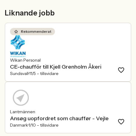
meriter som räknas. När kandidater blir
Women in Tech, 
mer medvetna, regelverken skärps och
andelen kvinnor 
Liknande jobb
konkurrensen om rätt kompetens
ren affärsrisk.
förändras räcker det inte längre att säga
att alla är välkomna. Arbetsgivare
behöver kunna visa vad det betyder i
Rekommenderat
praktiken.
Wikan Personal
CE-chaufför till Kjell Grenholm Åkeri
Sundsvall
11/5 –
tillsvidare
Lantmännen
Ansøg uopfordret som chauffør - Vejle
Danmark
1/10 –
tillsvidare