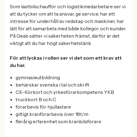
Som lastbilschaufför och logistikmedarbetare ser vi
att du tycker om att ta ansvar, ge service, har ett
intresse för underhåll av redskap och maskiner, har
lätt för att samarbeta med både kollegor och kunder.
På Geab sätter vi säkerheten främst, därför är det
viktigt att du har högt säkerhetstänk.
För att lyckas i rollen ser vi det som ett krav att
du har.
gymnasieutbildning
behärskar svenska i tal och skrift
CE-Körkort och yrkesförarkompetens YKB
truckkort B och C
förarbevis för hjullastare
giltigt kranförarbevis över 18t/m
flerårig erfarenhet som kranbilsförare