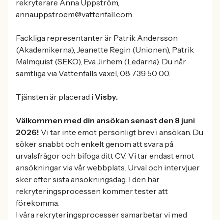
rekryterare Anna Uppström,
anna.uppstroem@vattenfall.com
Fackliga representanter är Patrik Andersson
(Akademikerna), Jeanette Regin (Unionen), Patrik
Malmquist (SEKO), Eva Jirhem (Ledarna). Du når
samtliga via Vattenfalls växel, 08 739 50 00.
Tjänsten är placerad i
Visby.
Välkommen med din ansökan senast den 8 juni
2026!
Vi tar inte emot personligt brev i ansökan. Du
söker snabbt och enkelt genom att svara på
urvalsfrågor och bifoga ditt CV. Vi tar endast emot
ansökningar via vår webbplats. Urval och intervjuer
sker efter sista ansökningsdag. I den här
rekryteringsprocessen kommer tester att
förekomma.
I våra rekryteringsprocesser samarbetar vi med