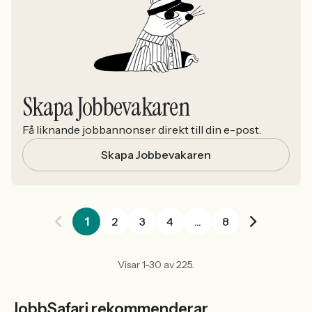
Skapa Jobbevakaren
Få liknande jobbannonser direkt till din e-post.
Skapa Jobbevakaren
1
2
3
4
...
8
Visar 1-30 av 225.
JobbSafari rekommenderar