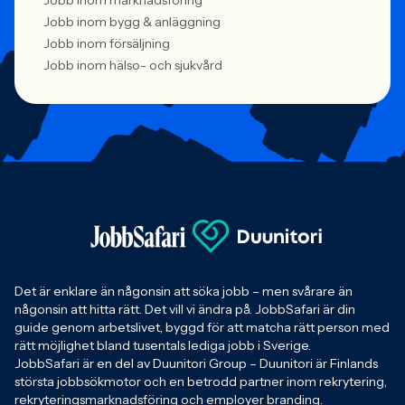
Jobb inom marknadsföring
Jobb inom bygg & anläggning
Jobb inom försäljning
Jobb inom hälso- och sjukvård
Det är enklare än någonsin att söka jobb – men svårare än
någonsin att hitta rätt. Det vill vi ändra på. JobbSafari är din
guide genom arbetslivet, byggd för att matcha rätt person med
rätt möjlighet bland tusentals lediga jobb i Sverige.
JobbSafari är en del av Duunitori Group – Duunitori är Finlands
största jobbsökmotor och en betrodd partner inom rekrytering,
rekryteringsmarknadsföring och employer branding.