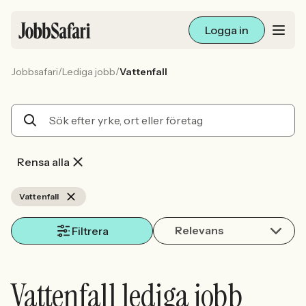
Logga in
/
/
Jobbsafari
Lediga jobb
Vattenfall
Lediga jobb
Arbetsliv och karriär
För arbetsgivare
Rensa alla
Skapa annons
Vattenfall
Relevans
Sök med AI
Filtrera
Ny här? Skapa konto
Vattenfall lediga jobb