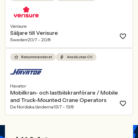
Verisure
Säljare till Verisure
Sweden
20/7 –
20/8
Rekommenderat
Ansök utan CV
Havator
Mobilkran- och lastbilskranförare / Mobile
and Truck-Mounted Crane Operators
De Nordiska länderna
13/7 –
13/8