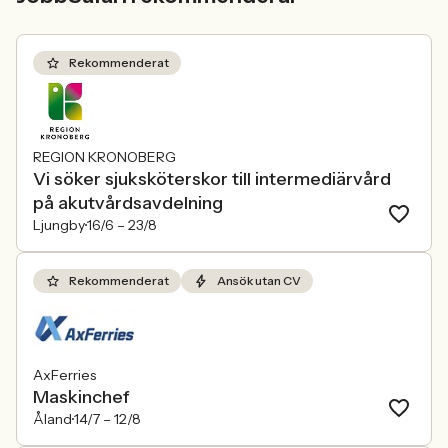
Rekommenderat
REGION KRONOBERG
Vi söker sjuksköterskor till intermediärvård
på akutvårdsavdelning
Ljungby
16/6 –
23/8
Rekommenderat
Ansök utan CV
AxFerries
Maskinchef
Åland
14/7 –
12/8