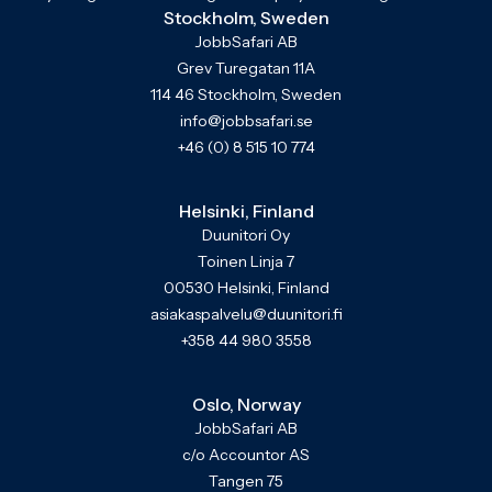
Stockholm, Sweden
JobbSafari AB
Grev Turegatan 11A
114 46 Stockholm, Sweden
info@jobbsafari.se
+46 (0) 8 515 10 774
Helsinki, Finland
Duunitori Oy
Toinen Linja 7
00530 Helsinki, Finland
asiakaspalvelu@duunitori.fi
+358 44 980 3558
Oslo, Norway
JobbSafari AB
c/o Accountor AS
Tangen 75