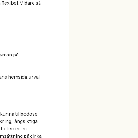
lexibel. Vidare så
Nyman på
ans hemsida, urval
 kunna tillgodose
kring, långsiktiga
arbeten inom
msättning på cirka