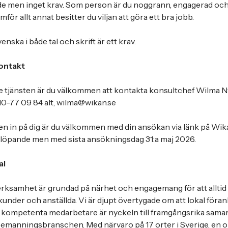
de men inget krav. Som person är du noggrann, engagerad och f
mför allt annat besitter du viljan att göra ett bra jobb.
nska i både tal och skrift är ett krav.
ontakt
e tjänsten är du välkommen att kontakta konsultchef Wilma 
-77 09 84 alt, wilma@wikan.se
n in på dig är du välkommen med din ansökan via länk på Wik
 löpande men med sista ansökningsdag 31:a maj 2026.
al
rksamhet är grundad på närhet och engagemang för att alltid
a kunder och anställda. Vi är djupt övertygade om att lokal föran
 kompetenta medarbetare är nyckeln till framgångsrika sam
emanningsbranschen. Med närvaro på 17 orter i Sverige, en o