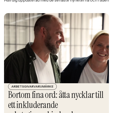
Håll dig uppdaterad med de senaste nyheterna och råden
ARBETSGIVARVARUMÄRKE
Bortom fina ord: åtta nycklar till
ett inkluderande