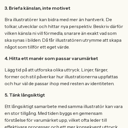
3. Briefa känslan, inte motivet
Bra illustratörer kan bidra med mer än hantverk. De
tolkar, utvecklar och hittar nya perspektiv. Beskriv därför
vilken känsla ni vill förmedla, snarare än exakt vad som
ska synas i bilden. Då får illustratören utrymme att skapa
något som tillför ett eget värde.
4. Hitta ett manér som passar varumärket
Lägg tid på att utforska olika uttryck. Linjer, färger,
former och stil påverkar hur illustrationerna uppfattas
och hur väl de passar ihop med resten av identiteten.
5. Tänk långsiktigt
Ett långsiktigt samarbete med samma illustratör kan vara
en stor tillgång. Med tiden byggs en gemensam
förståelse för varumärket upp, vilket ofta leder till
effektivare processer och ett mer konsekvent uttryck.