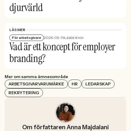
djurvärld
LÄS MER
För arbetsgivare
2026-05-11
Lästid 4 min
Vad är ett koncept för employer
branding?
Mer om samma ämnesområde
ARBETSGIVARVARUMÄRKE
HR
LEDARSKAP
REKRYTERING
Om författaren Anna Majdalani