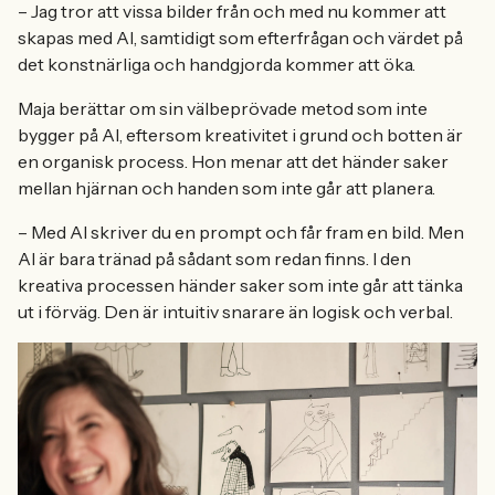
– Jag tror att vissa bilder från och med nu kommer att
skapas med AI, samtidigt som efterfrågan och värdet på
det konstnärliga och handgjorda kommer att öka.
Maja berättar om sin välbeprövade metod som inte
bygger på AI, eftersom kreativitet i grund och botten är
en organisk process. Hon menar att det händer saker
mellan hjärnan och handen som inte går att planera.
– Med AI skriver du en prompt och får fram en bild. Men
AI är bara tränad på sådant som redan finns. I den
kreativa processen händer saker som inte går att tänka
ut i förväg. Den är intuitiv snarare än logisk och verbal.