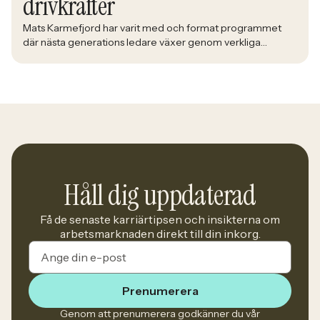
drivkrafter
Mats Karmefjord har varit med och format programmet
där nästa generations ledare växer genom verkliga
utmaningar. När han möter deltagarna i Bolidens Graduate
Program ser han framtiden ta form framför sig. Med lång
erfarenhet av att utveckla ledare fick han uppdraget att
utveckla ett program där teori möter praktik och
deltagarna förbereds för yrkeslivet. – […]
Håll dig uppdaterad
Få de senaste karriärtipsen och insikterna om
arbetsmarknaden direkt till din inkorg.
Prenumerera
Genom att prenumerera godkänner du vår