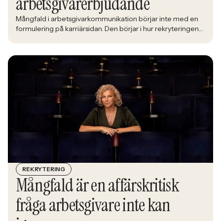
arbetsgivarerbjudande
Mångfald i arbetsgivarkommunikation börjar inte med en
formulering på karriärsidan. Den börjar i hur rekryteringen
faktiskt fungerar: vem som får syn på jobbet, vem som
vågar söka och vilka meriter som räknas. När kandidater blir
mer medvetna, regelverken skärps och konkurrensen om
rätt kompetens förändras räcker det inte längre att säga
att alla är välkomna. Arbetsgivare behöver kunna visa vad
det betyder i praktiken.
REKRYTERING
Mångfald är en affärskritisk
fråga arbetsgivare inte kan