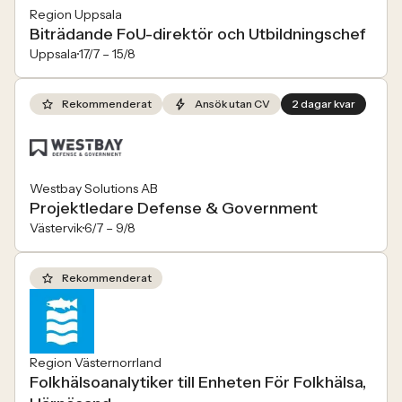
Region Uppsala
Biträdande FoU-direktör och Utbildningschef
Uppsala
17/7 –
15/8
Rekommenderat
Ansök utan CV
2 dagar kvar
Westbay Solutions AB
Projektledare Defense & Government
Västervik
6/7 –
9/8
Rekommenderat
Region Västernorrland
Folkhälsoanalytiker till Enheten För Folkhälsa,