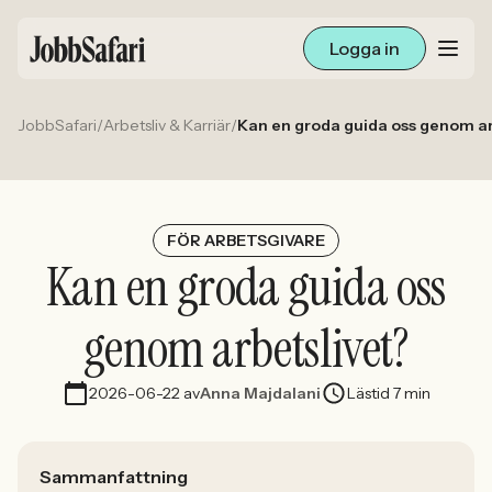
Logga in
JobbSafari
/
Arbetsliv & Karriär
/
Kan en groda guida oss genom ar
Lediga jobb
Arbetsliv och karriär
För arbetsgivare
FÖR ARBETSGIVARE
Kan en groda guida oss
Skapa annons
genom arbetslivet?
Sök med AI
2026-06-22
av
Anna Majdalani
Lästid 7 min
Ny här? Skapa konto
Sammanfattning