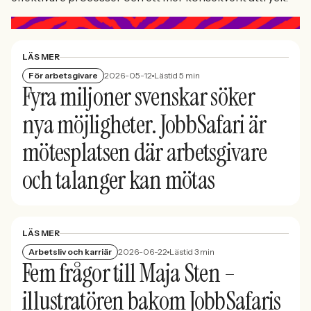
LÄS MER
För arbetsgivare
2026-05-12
Lästid 5 min
Fyra miljoner svenskar söker
nya möjligheter. JobbSafari är
mötesplatsen där arbetsgivare
och talanger kan mötas
LÄS MER
Arbetsliv och karriär
2026-06-22
Lästid 3 min
Fem frågor till Maja Sten –
illustratören bakom JobbSafaris