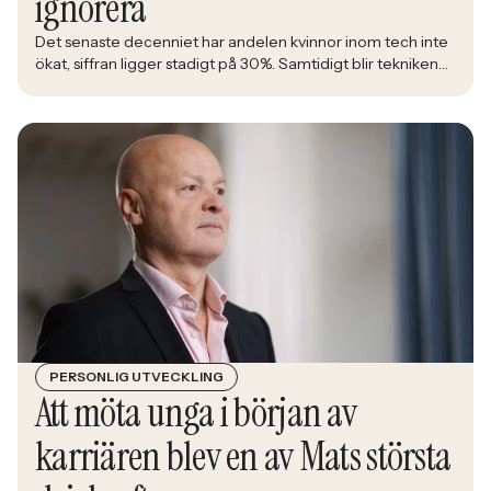
ignorera
Det senaste decenniet har andelen kvinnor inom tech inte
ökat, siffran ligger stadigt på 30%. Samtidigt blir tekniken
en allt större del av det samhälle alla ska leva i. Åsa
Johansen, direktör på nätverket Women in Tech, menar att
den låga andelen kvinnor inom branschen är en ren
affärsrisk.
PERSONLIG UTVECKLING
Att möta unga i början av
karriären blev en av Mats största