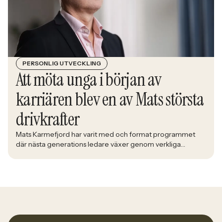
PERSONLIG UTVECKLING
Att möta unga i början av
karriären blev en av Mats största
drivkrafter
Mats Karmefjord har varit med och format programmet
där nästa generations ledare växer genom verkliga
utmaningar. När han möter deltagarna i Bolidens Graduate
Program ser han framtiden ta form framför sig. Med lång
erfarenhet av att utveckla ledare fick han uppdraget att
utveckla ett program där teori möter praktik och
deltagarna förbereds för yrkeslivet. – […]