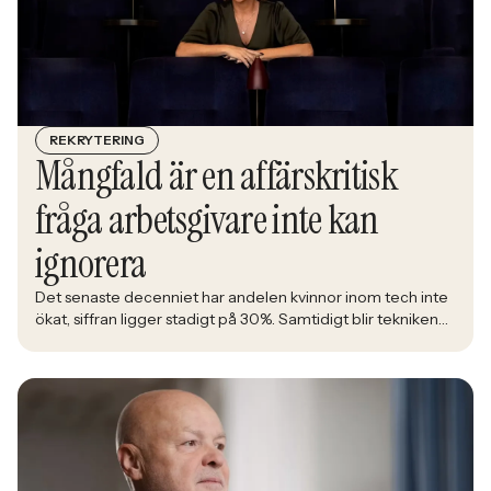
REKRYTERING
Mångfald är en affärskritisk
fråga arbetsgivare inte kan
ignorera
Det senaste decenniet har andelen kvinnor inom tech inte
ökat, siffran ligger stadigt på 30%. Samtidigt blir tekniken
en allt större del av det samhälle alla ska leva i. Åsa
Johansen, direktör på nätverket Women in Tech, menar att
den låga andelen kvinnor inom branschen är en ren
affärsrisk.