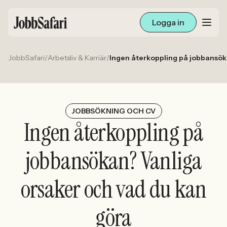
Logga in
JobbSafari
/
Arbetsliv & Karriär
/
Ingen återkoppling på jobbansök
Lediga jobb
Arbetsliv och karriär
För arbetsgivare
JOBBSÖKNING OCH CV
Ingen återkoppling på
Skapa annons
jobbansökan? Vanliga
Sök med AI
orsaker och vad du kan
Ny här? Skapa konto
göra