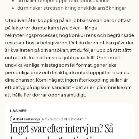
du håller tempot uppe i ditt jobbsökande
du minskar stressen kring enskilda ansökningar
Utebliven återkoppling på en jobbansökan beror oftast
på faktorer du inte kan styra över – långa
rekryteringsprocesser, hög konkurrens och begränsade
resurser hos arbetsgivaren. Det du däremot kan påverka
är kvaliteten på din ansökan, att du följer upp på rätt sätt
och att du fortsätter söka jobb parallellt. Genom att
undvika vanliga misstag som fel format, generiska
personliga brev och felaktiga kontaktuppgifter ökar du
dina chanser. Kom ihåg att ingen återkoppling sällan är
ett betyg på dig som kandidat – det är en påminnelse om
att hålla fler dörrar öppna samtidigt.
LÄS MER
Arbetsintervju
2026-05-07
Lästid 4 min
Inget svar efter intervjun? Så