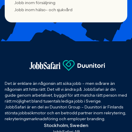
Jobb inom försäljning
Jobb inom hälso- och sjukvård
Det är enklare än någonsin att söka jobb – men svårare än
någonsin att hitta rätt. Det vill vi ändra på. JobbSafari är din
guide genom arbetslivet, byggd för att matcha rätt person med
rätt möjlighet bland tusentals lediga jobb i Sverige.
JobbSafari är en del av Duunitori Group – Duunitori är Finlands
största jobbsökmotor och en betrodd partner inom rekrytering,
rekryteringsmarknadsföring och employer branding.
Stockholm, Sweden
JobbSafari AB