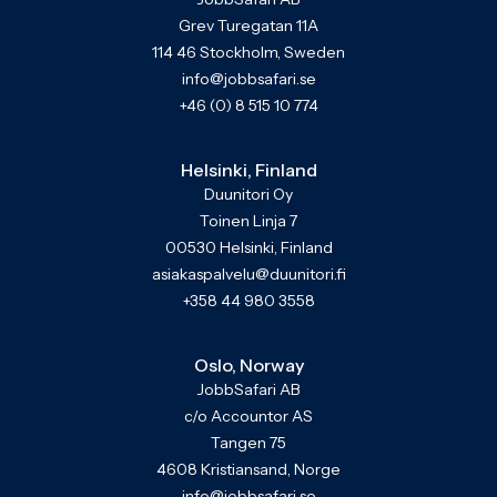
Grev Turegatan 11A
114 46 Stockholm, Sweden
info@jobbsafari.se
+46 (0) 8 515 10 774
Helsinki, Finland
Duunitori Oy
Toinen Linja 7
00530 Helsinki, Finland
asiakaspalvelu@duunitori.fi
+358 44 980 3558
Oslo, Norway
JobbSafari AB
c/o Accountor AS
Tangen 75
4608 Kristiansand, Norge
info@jobbsafari.se