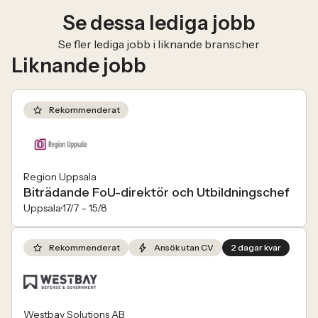
Se dessa lediga jobb
Se fler lediga jobb i liknande branscher
Liknande jobb
Rekommenderat
Region Uppsala
Biträdande FoU-direktör och Utbildningschef
Uppsala
17/7 –
15/8
Rekommenderat
Ansök utan CV
2 dagar kvar
Westbay Solutions AB