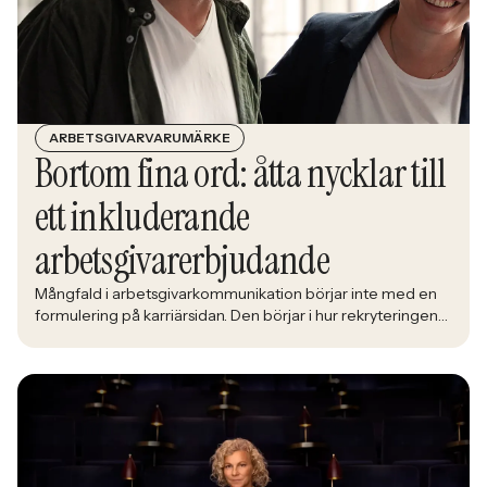
ARBETSGIVARVARUMÄRKE
Bortom fina ord: åtta nycklar till
ett inkluderande
arbetsgivarerbjudande
Mångfald i arbetsgivarkommunikation börjar inte med en
formulering på karriärsidan. Den börjar i hur rekryteringen
faktiskt fungerar: vem som får syn på jobbet, vem som
vågar söka och vilka meriter som räknas. När kandidater blir
mer medvetna, regelverken skärps och konkurrensen om
rätt kompetens förändras räcker det inte längre att säga
att alla är välkomna. Arbetsgivare behöver kunna visa vad
det betyder i praktiken.