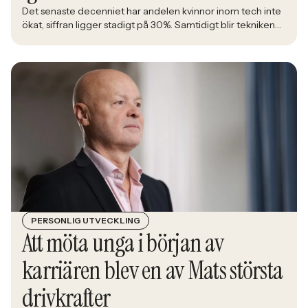
Det senaste decenniet har andelen kvinnor inom tech inte
ökat, siffran ligger stadigt på 30%. Samtidigt blir tekniken
en allt större del av det samhälle alla ska leva i. Åsa
Johansen, direktör på nätverket Women in Tech, menar att
den låga andelen kvinnor inom branschen är en ren
affärsrisk.
PERSONLIG UTVECKLING
Att möta unga i början av
karriären blev en av Mats största
drivkrafter