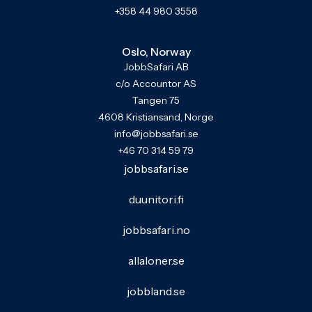
+358 44 980 3558
Oslo, Norway
JobbSafari AB
c/o Accountor AS
Tangen 75
4608 Kristiansand, Norge
info@jobbsafari.se
+46 70 314 59 79
jobbsafari.se
duunitori.fi
jobbsafari.no
allaloner.se
jobbland.se