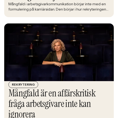
Mångfald i arbetsgivarkommunikation börjar inte med en
formulering på karriärsidan. Den börjar i hur rekryteringen
faktiskt fungerar: vem som får syn på jobbet, vem som
vågar söka och vilka meriter som räknas. När kandidater blir
mer medvetna, regelverken skärps och konkurrensen om
rätt kompetens förändras räcker det inte längre att säga
att alla är välkomna. Arbetsgivare behöver kunna visa vad
det betyder i praktiken.
REKRYTERING
Mångfald är en affärskritisk
fråga arbetsgivare inte kan
ignorera