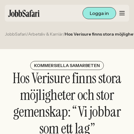
Logga in
JobbSafari
/
Arbetsliv & Karriär
/
Hos Verisure finns stora möjligh
Lediga jobb
Arbetsliv och karriär
För arbetsgivare
KOMMERSIELLA SAMARBETEN
Hos Verisure finns stora
Skapa annons
möjligheter och stor
Sök med AI
gemenskap: “Vi jobbar
Ny här? Skapa konto
som ett lag”