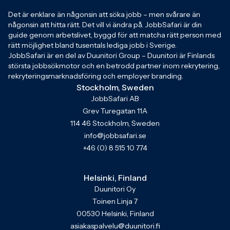
Det är enklare än någonsin att söka jobb – men svårare än
någonsin att hitta rätt. Det vill vi ändra på. JobbSafari är din
guide genom arbetslivet, byggd för att matcha rätt person med
rätt möjlighet bland tusentals lediga jobb i Sverige.
JobbSafari är en del av Duunitori Group – Duunitori är Finlands
största jobbsökmotor och en betrodd partner inom rekrytering,
rekryteringsmarknadsföring och employer branding.
Stockholm, Sweden
JobbSafari AB
Grev Turegatan 11A
114 46 Stockholm, Sweden
info@jobbsafari.se
+46 (0) 8 515 10 774
Helsinki, Finland
Duunitori Oy
Toinen Linja 7
00530 Helsinki, Finland
asiakaspalvelu@duunitori.fi