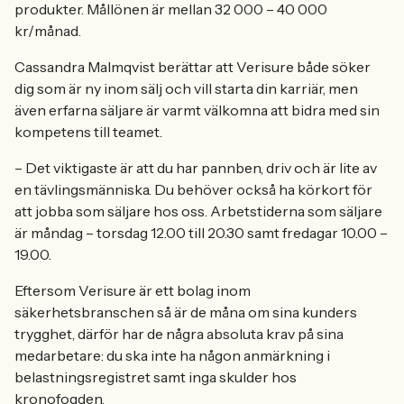
produkter. Mållönen är mellan 32 000 – 40 000
kr/månad.
Cassandra Malmqvist berättar att Verisure både söker
dig som är ny inom sälj och vill starta din karriär, men
även erfarna säljare är varmt välkomna att bidra med sin
kompetens till teamet.
– Det viktigaste är att du har pannben, driv och är lite av
en tävlingsmänniska. Du behöver också ha körkort för
att jobba som säljare hos oss. Arbetstiderna som säljare
är måndag – torsdag 12.00 till 20.30 samt fredagar 10.00 –
19.00.
Eftersom Verisure är ett bolag inom
säkerhetsbranschen så är de måna om sina kunders
trygghet, därför har de några absoluta krav på sina
medarbetare: du ska inte ha någon anmärkning i
belastningsregistret samt inga skulder hos
kronofogden.