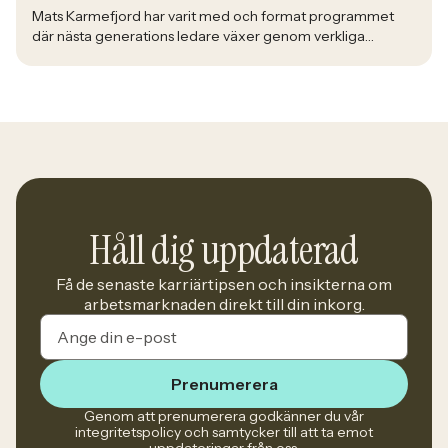
Mats Karmefjord har varit med och format programmet
där nästa generations ledare växer genom verkliga
utmaningar. När han möter deltagarna i Bolidens Graduate
Program ser han framtiden ta form framför sig. Med lång
erfarenhet av att utveckla ledare fick han uppdraget att
utveckla ett program där teori möter praktik och
deltagarna förbereds för yrkeslivet. – […]
Håll dig uppdaterad
Få de senaste karriärtipsen och insikterna om
arbetsmarknaden direkt till din inkorg.
Prenumerera
Genom att prenumerera godkänner du vår
integritetspolicy och samtycker till att ta emot