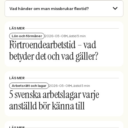
Vad händer om man missbrukar flextid?
LÄS MER
Lön och förmåner
2026-05-08
Lästid 5 min
Förtroendearbetstid – vad
betyder det och vad gäller?
LÄS MER
Arbetsrätt och lagar
2026-05-08
Lästid 5 min
5 svenska arbetslagar varje
anställd bör känna till
LÄS MER