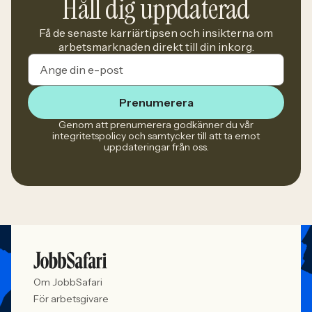
Håll dig uppdaterad
Få de senaste karriärtipsen och insikterna om
arbetsmarknaden direkt till din inkorg.
Prenumerera
Genom att prenumerera godkänner du vår
integritetspolicy och samtycker till att ta emot
uppdateringar från oss.
Om JobbSafari
För arbetsgivare