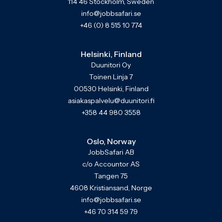
114 46 Stockholm, Sweden
info@jobbsafari.se
+46 (0) 8 515 10 774
Helsinki, Finland
Duunitori Oy
Toinen Linja 7
00530 Helsinki, Finland
asiakaspalvelu@duunitori.fi
+358 44 980 3558
Oslo, Norway
JobbSafari AB
c/o Accountor AS
Tangen 75
4608 Kristiansand, Norge
info@jobbsafari.se
+46 70 314 59 79