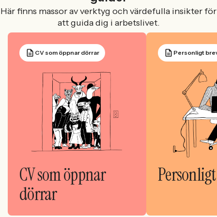
Här finns massor av verktyg och värdefulla insikter för
att guida dig i arbetslivet.
CV som öppnar dörrar
Personligt bre
CV som öppnar
Personligt
dörrar