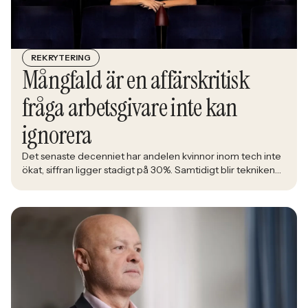
REKRYTERING
Mångfald är en affärskritisk
fråga arbetsgivare inte kan
ignorera
Det senaste decenniet har andelen kvinnor inom tech inte
ökat, siffran ligger stadigt på 30%. Samtidigt blir tekniken
en allt större del av det samhälle alla ska leva i. Åsa
Johansen, direktör på nätverket Women in Tech, menar att
den låga andelen kvinnor inom branschen är en ren
affärsrisk.