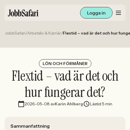
Logga in
JobbSafari
/
Arbetsliv & Karriär
/
Flextid – vad är det och hur fung
Lediga jobb
Arbetsliv och karriär
För arbetsgivare
LÖN OCH FÖRMÅNER
Flextid – vad är det och
Skapa annons
hur fungerar det?
Sök med AI
2026-05-08
av
Karin Ahlberg
Lästid 5 min
Ny här? Skapa konto
Sammanfattning