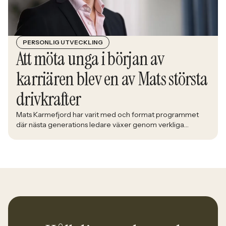
PERSONLIG UTVECKLING
Att möta unga i början av
karriären blev en av Mats största
drivkrafter
Mats Karmefjord har varit med och format programmet
där nästa generations ledare växer genom verkliga
utmaningar. När han möter deltagarna i Bolidens Graduate
Program ser han framtiden ta form framför sig. Med lång
erfarenhet av att utveckla ledare fick han uppdraget att
utveckla ett program där teori möter praktik och
deltagarna förbereds för yrkeslivet. – […]