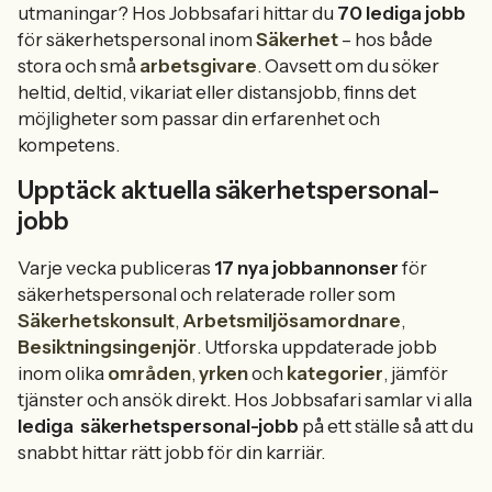
utmaningar? Hos Jobbsafari hittar du
70 lediga jobb
för säkerhetspersonal inom
Säkerhet
– hos både
stora och små
arbetsgivare
. Oavsett om du söker
heltid, deltid, vikariat eller distansjobb, finns det
möjligheter som passar din erfarenhet och
kompetens.
Upptäck aktuella säkerhetspersonal-
jobb
Varje vecka publiceras
17 nya jobbannonser
för
säkerhetspersonal och relaterade roller som
Säkerhetskonsult
,
Arbetsmiljösamordnare
,
Besiktningsingenjör
. Utforska uppdaterade jobb
inom olika
områden
,
yrken
och
kategorier
, jämför
tjänster och ansök direkt. Hos Jobbsafari samlar vi alla
lediga
säkerhetspersonal-jobb
på ett ställe så att du
snabbt hittar rätt jobb för din karriär.