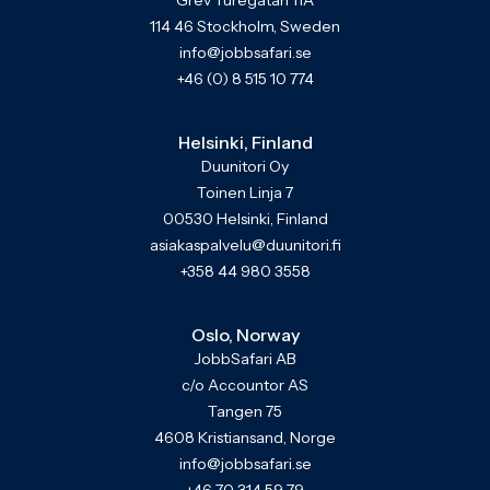
Grev Turegatan 11A
114 46 Stockholm, Sweden
info@jobbsafari.se
+46 (0) 8 515 10 774
Helsinki, Finland
Duunitori Oy
Toinen Linja 7
00530 Helsinki, Finland
asiakaspalvelu@duunitori.fi
+358 44 980 3558
Oslo, Norway
JobbSafari AB
c/o Accountor AS
Tangen 75
4608 Kristiansand, Norge
info@jobbsafari.se