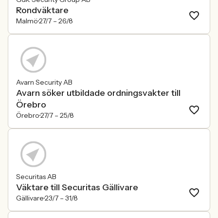
Rondväktare
Malmö
27/7 –
26/8
Avarn Security AB
Avarn söker utbildade ordningsvakter till
Örebro
Örebro
27/7 –
25/8
Securitas AB
Väktare till Securitas Gällivare
Gällivare
23/7 –
31/8