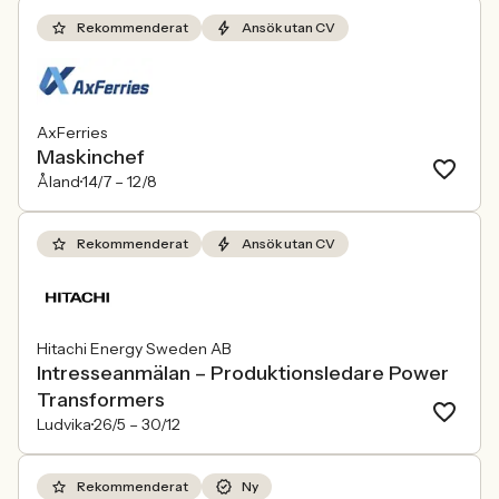
Rekommenderat
Ansök utan CV
AxFerries
Maskinchef
Åland
14/7 –
12/8
Rekommenderat
Ansök utan CV
Hitachi Energy Sweden AB
Intresseanmälan – Produktionsledare Power
Transformers
Ludvika
26/5 –
30/12
Rekommenderat
Ny