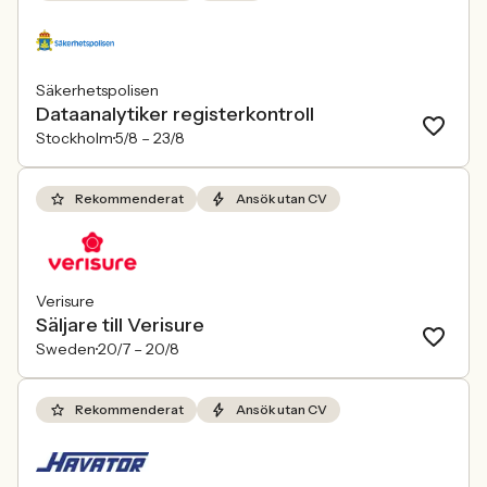
Säkerhetspolisen
Dataanalytiker registerkontroll
Stockholm
5/8 –
23/8
Rekommenderat
Ansök utan CV
Verisure
Säljare till Verisure
Sweden
20/7 –
20/8
Rekommenderat
Ansök utan CV