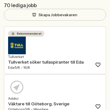
70 lediga jobb
Skapa Jobbevakaren
Rekommenderat
Tullverket
Tullverket söker tullaspiranter till Eda
Eda
5/8 –
16/8
Addici
Väktare till Göteborg, Sverige
Göteborg
3/8 –
tillsvidare