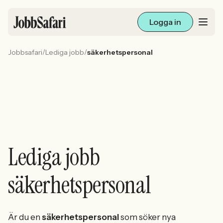
Logga in
/
/
Jobbsafari
Lediga jobb
säkerhetspersonal
Lediga jobb
Arbetsliv och karriär
För arbetsgivare
Skapa annons
Lediga jobb
Sök med AI
säkerhetspersonal
Ny här? Skapa konto
Är du en
säkerhetspersonal
som söker nya