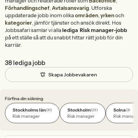
manager och relaterade roller som
Backoffice
,
Förhandlingschef
,
Avtalsansvarig
. Utforska
uppdaterade jobb inom olika
områden
,
yrken
och
kategorier
, jämför tjänster och ansök direkt. Hos
Jobbsafari samlar vi alla
lediga
Risk manager-jobb
på ett ställe så att du snabbt hittar rätt jobb för din
karriär.
38 lediga jobb
Skapa Jobbevakaren
Förfina din sökning
Stockholms län
Stockholm
Solna
(31)
(25)
(3)
Risk manager
Risk manager
Risk manag