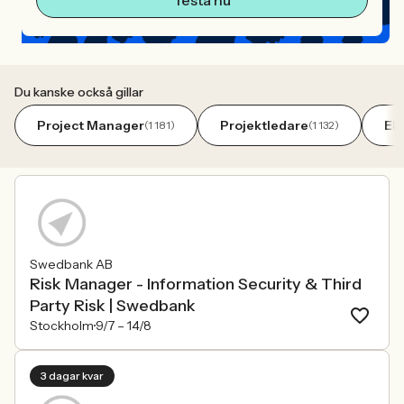
Testa nu
Du kanske också gillar
Project Manager
Projektledare
Ek
(1 181)
(1 132)
Swedbank AB
Risk Manager - Information Security & Third
Party Risk | Swedbank
Stockholm
9/7 –
14/8
3 dagar kvar