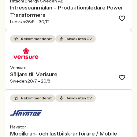
Hitachi Energy Sweden AB
Intresseanmälan – Produktionsledare Power
Transformers
Ludvika
26/5 –
30/12
Rekommenderat
Ansök utan CV
Verisure
Säljare till Verisure
Sweden
20/7 –
20/8
Rekommenderat
Ansök utan CV
Havator
Mobilkran- och lastbilskranförare / Mobile