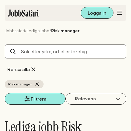
Logga in
/
/
Jobbsafari
Lediga jobb
Risk manager
Lediga jobb
Arbetsliv och karriär
För arbetsgivare
Rensa alla
Skapa annons
Risk manager
Relevans
Sök med AI
Filtrera
Ny här? Skapa konto
Lediga jobb Risk