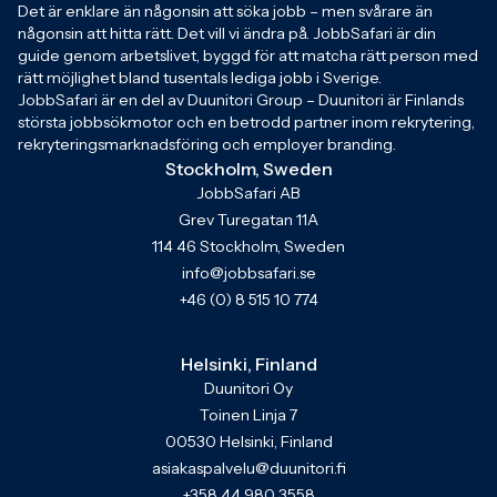
Det är enklare än någonsin att söka jobb – men svårare än
någonsin att hitta rätt. Det vill vi ändra på. JobbSafari är din
guide genom arbetslivet, byggd för att matcha rätt person med
rätt möjlighet bland tusentals lediga jobb i Sverige.
JobbSafari är en del av Duunitori Group – Duunitori är Finlands
största jobbsökmotor och en betrodd partner inom rekrytering,
rekryteringsmarknadsföring och employer branding.
Stockholm, Sweden
JobbSafari AB
Grev Turegatan 11A
114 46 Stockholm, Sweden
info@jobbsafari.se
+46 (0) 8 515 10 774
Helsinki, Finland
Duunitori Oy
Toinen Linja 7
00530 Helsinki, Finland
asiakaspalvelu@duunitori.fi
+358 44 980 3558