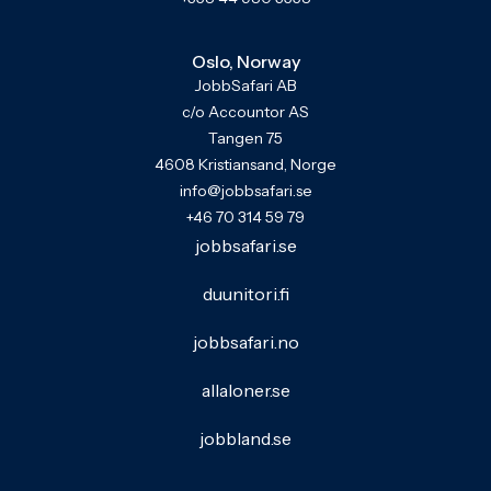
Oslo, Norway
JobbSafari AB
c/o Accountor AS
Tangen 75
4608 Kristiansand, Norge
info@jobbsafari.se
+46 70 314 59 79
jobbsafari.se
duunitori.fi
jobbsafari.no
allaloner.se
jobbland.se