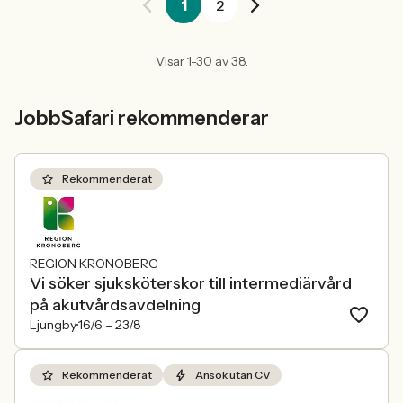
1
2
Visar 1-30 av 38.
JobbSafari rekommenderar
Rekommenderat
REGION KRONOBERG
Vi söker sjuksköterskor till intermediärvård
på akutvårdsavdelning
Ljungby
16/6 –
23/8
Rekommenderat
Ansök utan CV