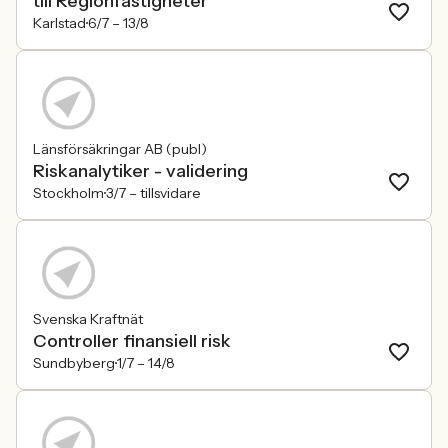
till Regionfastigheter
Karlstad
6/7 –
13/8
Länsförsäkringar AB (publ)
Riskanalytiker - validering
Stockholm
3/7 –
tillsvidare
Svenska Kraftnät
Controller finansiell risk
Sundbyberg
1/7 –
14/8