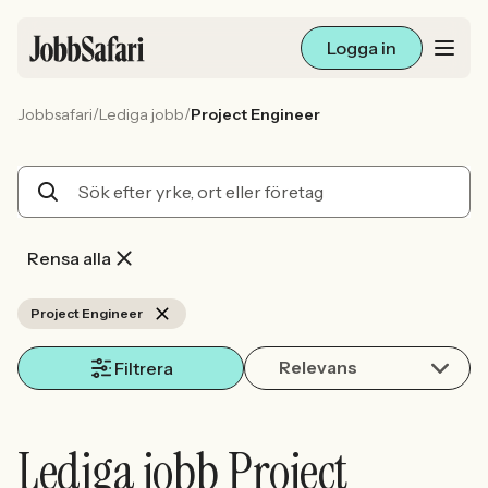
Logga in
/
/
Jobbsafari
Lediga jobb
Project Engineer
Lediga jobb
Arbetsliv och karriär
För arbetsgivare
Rensa alla
Skapa annons
Project Engineer
Relevans
Sök med AI
Filtrera
Ny här? Skapa konto
Lediga jobb Project