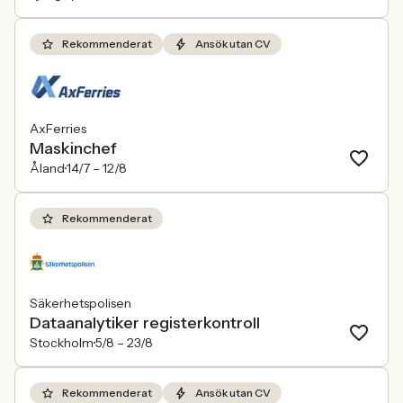
Rekommenderat
Ansök utan CV
AxFerries
Maskinchef
Åland
14/7 –
12/8
Rekommenderat
Säkerhetspolisen
Dataanalytiker registerkontroll
Stockholm
5/8 –
23/8
Rekommenderat
Ansök utan CV