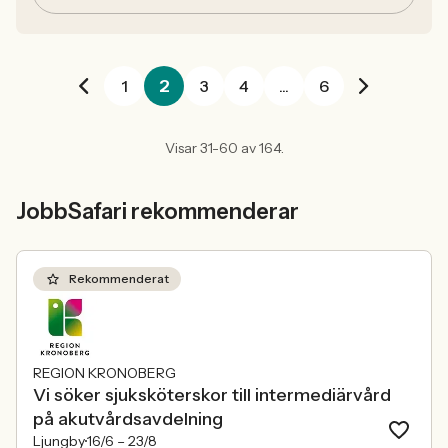
2
1
3
4
...
6
Visar 31-60 av 164.
JobbSafari rekommenderar
Rekommenderat
REGION KRONOBERG
Vi söker sjuksköterskor till intermediärvård
på akutvårdsavdelning
Ljungby
16/6 –
23/8