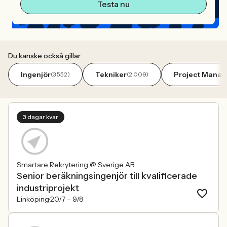
Testa nu
Du kanske också gillar
Ingenjör
Tekniker
Project Manag
(3 552)
(2 009)
3 dagar kvar
Smartare Rekrytering @ Sverige AB
Senior beräkningsingenjör till kvalificerade
industriprojekt
Linköping
20/7 –
9/8