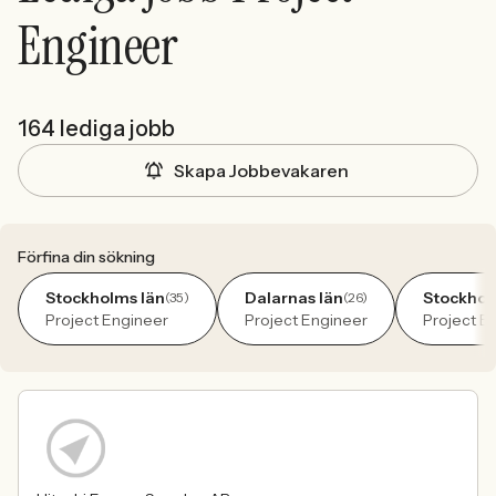
Engineer
164 lediga jobb
Skapa Jobbevakaren
Förfina din sökning
Stockholms län
Dalarnas län
Stockho
(35)
(26)
Project Engineer
Project Engineer
Project E