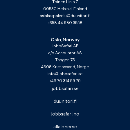
Toinen Linja 7
00530 Helsinki, Finland
asiakaspalvelu@duunitori.fi
+358 44 980 3558
Oslo, Norway
JobbSafari AB
c/o Accountor AS
Tangen 75
4608 Kristiansand, Norge
info@jobbsafari.se
+46 70 314 59 79
jobbsafari.se
duunitori.fi
jobbsafari.no
allaloner.se