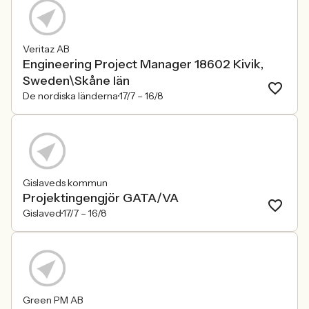
Veritaz AB
Engineering Project Manager 18602 Kivik,
Sweden\Skåne län
De nordiska länderna
17/7 –
16/8
Gislaveds kommun
Projektingengjör GATA/VA
Gislaved
17/7 –
16/8
Green PM AB