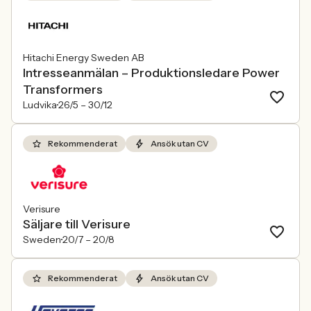
Hitachi Energy Sweden AB
Intresseanmälan – Produktionsledare Power
Transformers
Ludvika
26/5 –
30/12
Rekommenderat
Ansök utan CV
Verisure
Säljare till Verisure
Sweden
20/7 –
20/8
Rekommenderat
Ansök utan CV