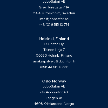
JobbSafari AB
Grev Turegatan 11A
114 46 Stockholm, Sweden
info@jobbsafari.se
+46 (0) 8 515 10 774
Helsinki, Finland
Duunitori Oy
Toinen Linja 7
00530 Helsinki, Finland
asiakaspalvelu@duunitori.fi
+358 44 980 3558
Oslo, Norway
JobbSafari AB
c/o Accountor AS
Tangen 75
4608 Kristiansand, Norge