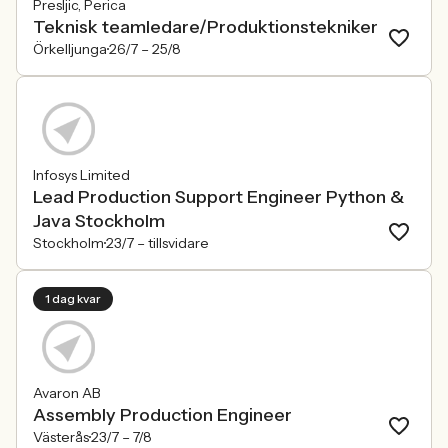
Presljic, Perica
Teknisk teamledare/Produktionstekniker
Örkelljunga
26/7 –
25/8
Infosys Limited
Lead Production Support Engineer Python &
Java Stockholm
Stockholm
23/7 –
tillsvidare
1 dag kvar
Avaron AB
Assembly Production Engineer
Västerås
23/7 –
7/8