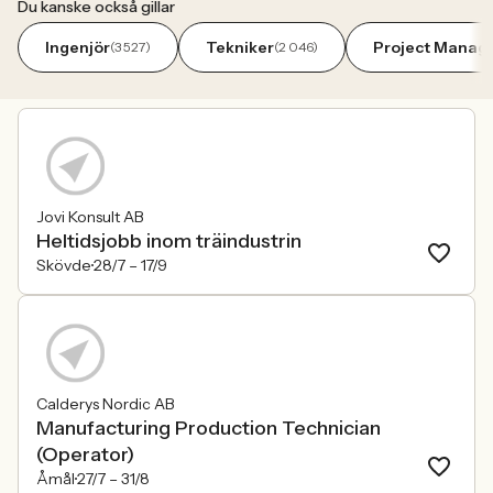
Du kanske också gillar
Ingenjör
Tekniker
Project Manag
(3 527)
(2 046)
Jovi Konsult AB
Heltidsjobb inom träindustrin
Skövde
28/7 –
17/9
Calderys Nordic AB
Manufacturing Production Technician
(Operator)
Åmål
27/7 –
31/8