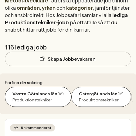
Metodutvecklare
. Utforska uppdaterade jobb inom
olika
områden
,
yrken
och
kategorier
, jämför tjänster
och ansök direkt. Hos Jobbsafari samlar vi alla
lediga
Produktionstekniker-jobb
på ett ställe så att du
snabbt hittar rätt jobb för din karriär.
116 lediga jobb
Skapa Jobbevakaren
Förfina din sökning
Västra Götalands län
Östergötlands län
(18)
(16)
Produktionstekniker
Produktionstekniker
Rekommenderat