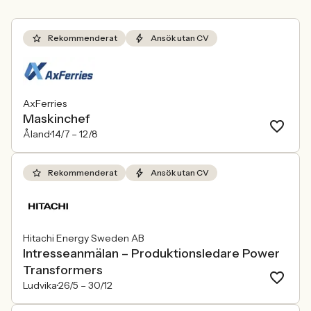
Rekommenderat
Ansök utan CV
AxFerries
Maskinchef
Åland
14/7 –
12/8
Rekommenderat
Ansök utan CV
Hitachi Energy Sweden AB
Intresseanmälan – Produktionsledare Power
Transformers
Ludvika
26/5 –
30/12