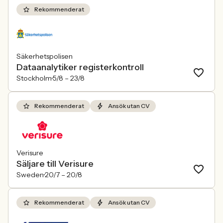
Rekommenderat
Säkerhetspolisen
Dataanalytiker registerkontroll
Stockholm
5/8 –
23/8
Rekommenderat
Ansök utan CV
Verisure
Säljare till Verisure
Sweden
20/7 –
20/8
Rekommenderat
Ansök utan CV