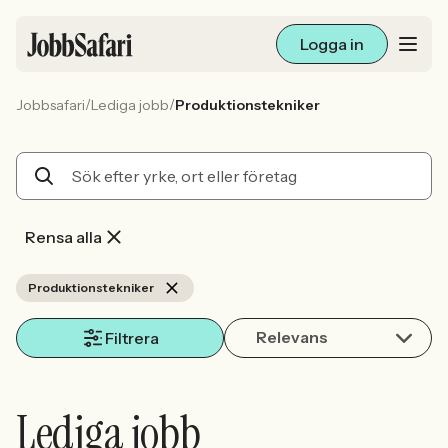
Logga in
/
/
Jobbsafari
Lediga jobb
Produktionstekniker
Lediga jobb
Arbetsliv och karriär
För arbetsgivare
Rensa alla
Skapa annons
Produktionstekniker
Relevans
Sök med AI
Filtrera
Ny här? Skapa konto
Lediga jobb