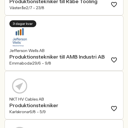
Produktionstekniker till Råbe Tooling
Västerås
2/7 –
23/8
3 dagar kvar
Jefferson Wells AB
Produktionstekniker till AMB Industri AB
Emmaboda
29/6 –
9/8
NKT HV Cables AB
Produktionstekniker
Karlskrona
6/8 –
5/9