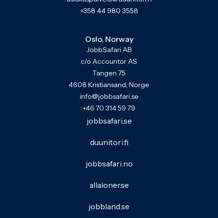
+358 44 980 3558
Oslo, Norway
JobbSafari AB
c/o Accountor AS
Tangen 75
4608 Kristiansand, Norge
info@jobbsafari.se
+46 70 314 59 79
jobbsafari.se
duunitori.fi
jobbsafari.no
allaloner.se
jobbland.se