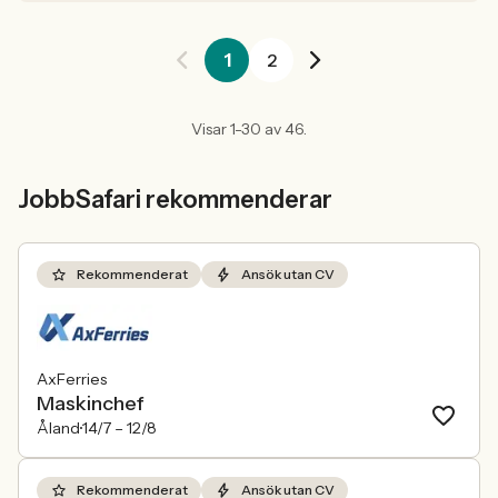
1
2
Visar 1-30 av 46.
JobbSafari rekommenderar
Rekommenderat
Ansök utan CV
AxFerries
Maskinchef
Åland
14/7 –
12/8
Rekommenderat
Ansök utan CV