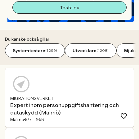
Testa nu
Du kanske också gillar
Systemtestare
Utvecklare
Mjukva
(1 299)
(1 208)
MIGRATIONSVERKET
Expert inom personuppgiftshantering och
dataskydd (Malmö)
Malmö
9/7 –
16/8