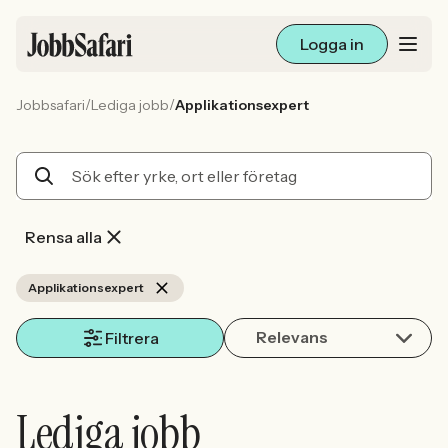
Logga in
/
/
Jobbsafari
Lediga jobb
Applikationsexpert
Lediga jobb
Arbetsliv och karriär
För arbetsgivare
Rensa alla
Skapa annons
Applikationsexpert
Relevans
Sök med AI
Filtrera
Ny här? Skapa konto
Lediga jobb