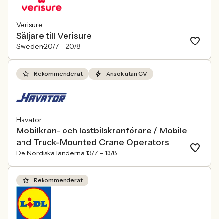
Verisure
Säljare till Verisure
Sweden
20/7 –
20/8
Rekommenderat
Ansök utan CV
Havator
Mobilkran- och lastbilskranförare / Mobile
and Truck-Mounted Crane Operators
De Nordiska länderna
13/7 –
13/8
Rekommenderat