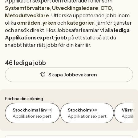
Applikationsexpert och relaterade roller som
Systemförvaltare
,
Utvecklingsledare
,
CTO
,
Metodutvecklare
. Utforska uppdaterade jobb inom
olika
områden
,
yrken
och
kategorier
, jämför tjänster
och ansök direkt. Hos Jobbsafari samlar vi alla
lediga
Applikationsexpert-jobb
på ett ställe så att du
snabbt hittar rätt jobb för din karriär.
46 lediga jobb
Skapa Jobbevakaren
Förfina din sökning
Stockholms län
Stockholm
Västra 
(18)
(13)
Applikationsexpert
Applikationsexpert
Applika