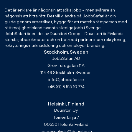
Det är enklare än någonsin att söka jobb – men svårare än
någonsin att hitta rätt. Det vill vi ändra på. JobbSafari är din
guide genom arbetslivet, byggd för att matcha rätt person med
rätt möjlighet bland tusentals lediga jobb i Sverige.
JobbSafari är en del av Duunitori Group – Duunitori är Finlands
största jobbsökmotor och en betrodd partner inom rekrytering,
rekryteringsmarknadsföring och employer branding.
Stockholm, Sweden
JobbSafari AB
Grev Turegatan 11A
114 46 Stockholm, Sweden
info@jobbsafari.se
+46 (0) 8 515 10 774
Helsinki, Finland
Duunitori Oy
Toinen Linja 7
00530 Helsinki, Finland
asiakaspalvelu@duunitori.fi