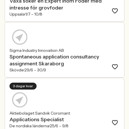
Växa söker en Expert inom Foder med
intresse för grovfoder
Uppsala
1/7 –
10/8
Sigma Industry Innovation AB
Spontaneous application consultancy
assignment Skaraborg
Skövde
29/6 –
30/9
3 dagar kvar
Aktiebolaget Sandvik Coromant
Applications Specialist
De nordiska länderna
25/6 –
9/8