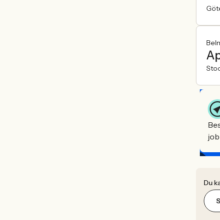
Göt
Bel
Ap
Sto
Bes
job
Du ka