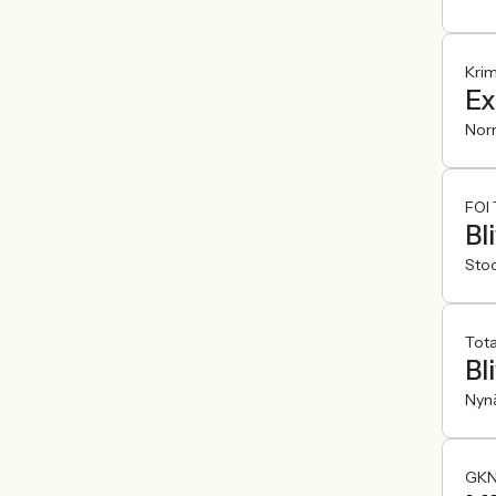
Krim
Ex
Nor
FOI 
Bl
Sto
Tota
Bl
Nyn
GKN