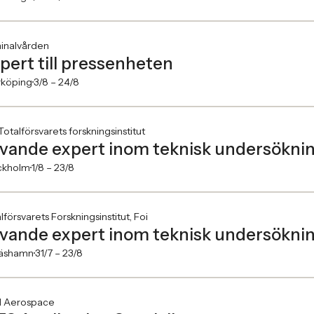
inalvården
pert till pressenheten
rköping
3/8 –
24/8
Totalförsvarets forskningsinstitut
ivande expert inom teknisk undersökni
ckholm
1/8 –
23/8
lförsvarets Forskningsinstitut, Foi
ivande expert inom teknisk undersökni
äshamn
31/7 –
23/8
 Aerospace