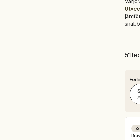
Varje 
Utvec
jämför
snabbt 
51 le
Förfi
S
A
Brav