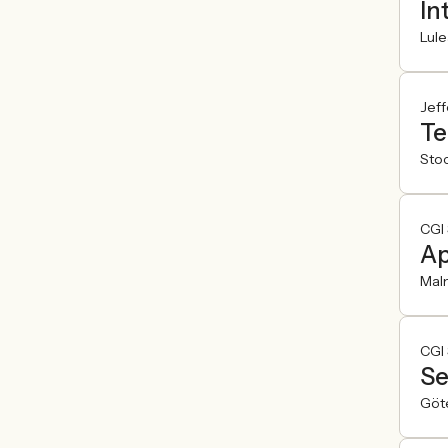
In
Lule
Jeff
Te
Sto
CGI
Ap
Mal
CGI
Se
Göt