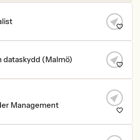
list
h dataskydd (Malmö)
Order Management