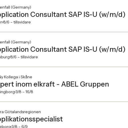
enfall (Germany)
plication Consultant SAP IS-U (w/m/d)
in
8/6 –
tillsvidare
enfall (Germany)
plication Consultant SAP IS-U (w/m/d)
burg
8/6 –
tillsvidare
y Kollega i Skåne
pert inom elkraft - ABEL Gruppen
singborg
3/8 –
16/8
tra Götalandsregionen
plikationsspecialist
eborg
3/8 –
6/9