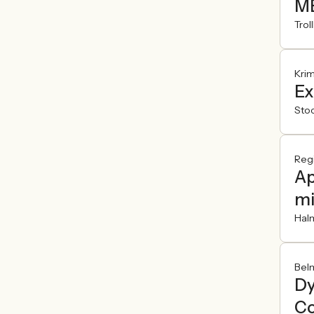
ME
Trol
Krim
Ex
Sto
Reg
Ap
mi
Hal
Bel
Dy
Co