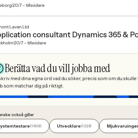
eborg
20/7 –
tillsvidare
mont Lavan Ltd
plication consultant Dynamics 365 & P
ckholm
20/7 –
tillsvidare
Berätta vad du vill jobba med
kriv med dina egna ord vad du söker, precis som om du skulle f
b som matchar dig på riktigt.
nske också gillar
Systemtestare
Utvecklare
Mjukvaruinge
(1 309)
(1 223)