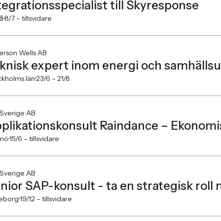
tegrationsspecialist till Skyresponse
å
8/7 –
tillsvidare
erson Wells AB
knisk expert inom energi och samhälls
ckholms län
23/6 –
21/8
 Sverige AB
plikationskonsult Raindance – Ekonomi
mö
15/6 –
tillsvidare
 Sverige AB
nior SAP-konsult - ta en strategisk roll 
eborg
19/12 –
tillsvidare