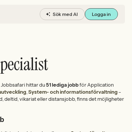
Sök med AI
Logga in
pecialist
Jobbsafari hittar du
51 lediga jobb
för Application
utveckling
,
System- och informationsförvaltning
–
, deltid, vikariat eller distansjobb, finns det möjligheter
bb