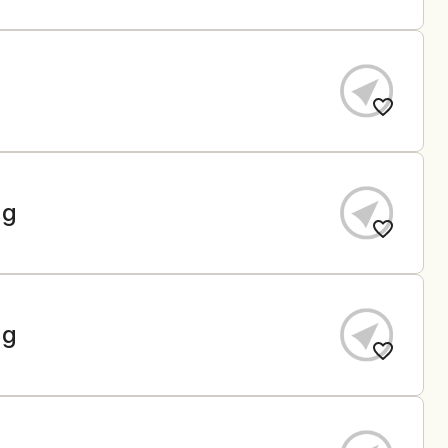
ng
ng