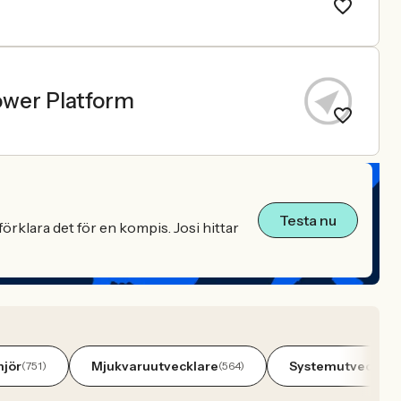
ower Platform
Testa nu
örklara det för en kompis. Josi hittar
njör
Mjukvaruutvecklare
Systemutvecklar
(751)
(564)