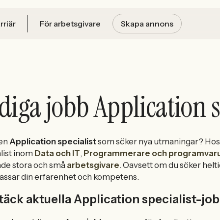
rriär
För arbetsgivare
Skapa annons
diga jobb Application s
 en
Application specialist
som söker nya utmaningar? Hos 
list inom
Data och IT
,
Programmerare och programvaru
åde stora och små
arbetsgivare
. Oavsett om du söker heltid
assar din erfarenhet och kompetens.
äck aktuella Application specialist-jo