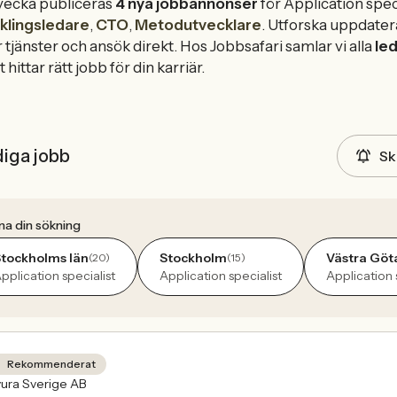
vecka publiceras
4 nya jobbannonser
för Application spec
klingsledare
,
CTO
,
Metodutvecklare
. Utforska uppdater
 tjänster och ansök direkt. Hos Jobbsafari samlar vi alla
le
hittar rätt jobb för din karriär.
diga jobb
Sk
na din sökning
tockholms län
Stockholm
Västra Göt
(20)
(15)
pplication specialist
Application specialist
Application 
Rekommenderat
ura Sverige AB