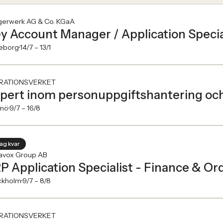
gerwerk AG & Co. KGaA
y Account Manager / Application Specia
eborg
14/7 –
13/1
RATIONSVERKET
pert inom personuppgiftshantering oc
mö
9/7 –
16/8
dag kvar
avox Group AB
P Application Specialist - Finance & 
ckholm
9/7 –
8/8
RATIONSVERKET