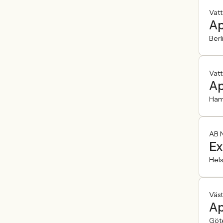
Vatt
Ap
Berl
Vatt
Ap
Ham
AB N
Ex
Hel
Väs
Ap
Göt