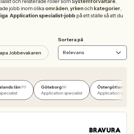
ialist och relaterade roller som
Systemförvaltare
,
ade jobb inom olika
områden
,
yrken
och
kategorier
,
diga
Application specialist-jobb
på ett ställe så att du
Sortera på
Relevans
apa Jobbevakaren
alands län
Göteborg
Östergötlands lä
(11)
(9)
specialist
Application specialist
Application special