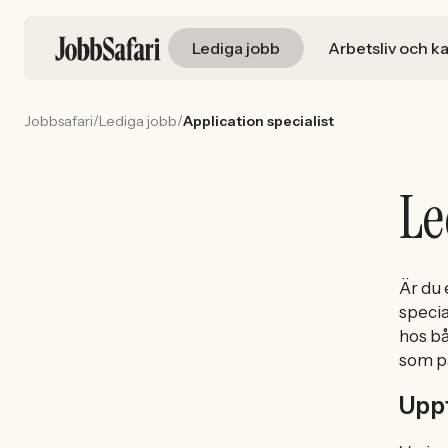
Lediga jobb
Arbetsliv och ka
/
/
Jobbsafari
Lediga jobb
Application specialist
Le
Är du
specia
hos b
som p
Uppt