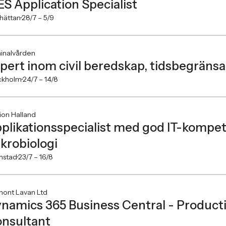
S Application Specialist
lhättan
28/7 –
5/9
inalvården
pert inom civil beredskap, tidsbegräns
ckholm
24/7 –
14/8
ion Halland
plikationsspecialist med god IT-kompeten
krobiologi
mstad
23/7 –
16/8
mont Lavan Ltd
namics 365 Business Central - Producti
nsultant