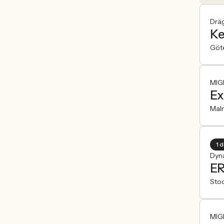
Drä
Ke
Göt
MIG
Ex
Mal
1 
Dyn
ER
Sto
MIG