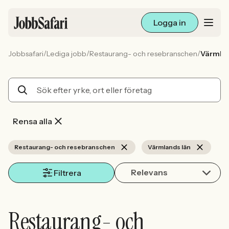
Logga in
/
/
/
Jobbsafari
Lediga jobb
Restaurang- och resebranschen
Värmlan
Lediga jobb
Arbetsliv och karriär
För arbetsgivare
Rensa alla
Skapa annons
Restaurang- och resebranschen
Värmlands län
Relevans
Sök med AI
Filtrera
Ny här? Skapa konto
Restaurang- och