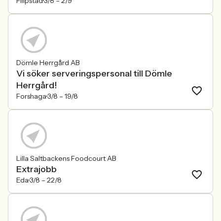
Filipstad
3/8 –
2/9
Dömle Herrgård AB
Vi söker serveringspersonal till Dömle
Herrgård!
Forshaga
3/8 –
19/8
Lilla Saltbackens Foodcourt AB
Extrajobb
Eda
3/8 –
22/8