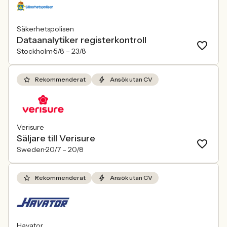
Säkerhetspolisen
Dataanalytiker registerkontroll
Stockholm
5/8 –
23/8
Rekommenderat
Ansök utan CV
Verisure
Säljare till Verisure
Sweden
20/7 –
20/8
Rekommenderat
Ansök utan CV
Havator