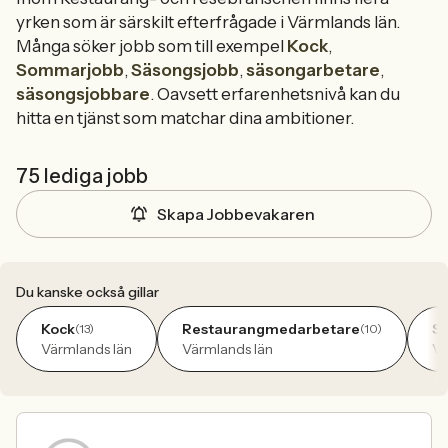
yrken som är särskilt efterfrågade i Värmlands län.
Många söker jobb som till exempel
Kock
,
Sommarjobb
,
Säsongsjobb
,
säsongarbetare
,
säsongsjobbare
. Oavsett erfarenhetsnivå kan du
hitta en tjänst som matchar dina ambitioner.
75 lediga jobb
Skapa Jobbevakaren
Du kanske också gillar
Kock
Restaurangmedarbetare
Se
(13)
(10)
Värmlands län
Värmlands län
Vä