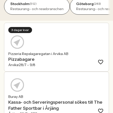
Stockholm
Göteborg
(512)
(283)
Restaurang- och resebranschen
Restaurang- och rese
3 dagar kvar
Pizzeria Repslagaregatan i Arvika AB
Pizzabagare
Arvika
28/7 –
9/8
Buray AB
Kassa- och Serveringspersonal sökes till The
Father Sportbar i Årjäng