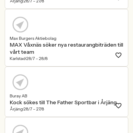
Årjäng
28/7 –
27/8
Max Burgers Aktiebolag
MAX Våxnäs söker nya restaurangbiträden till
vårt team
Karlstad
28/7 –
28/8
Buray AB
Kock sökes till The Father Sportbar i Årjäng
Årjäng
28/7 –
27/8