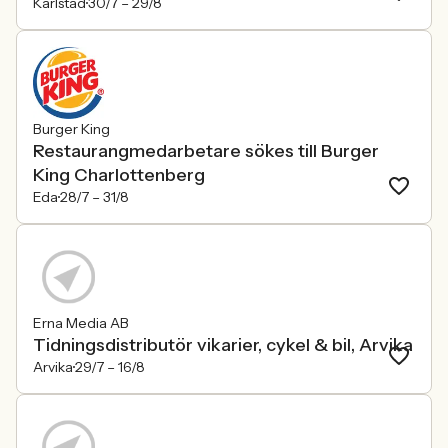
Karlstad
30/7 –
29/8
Burger King
Restaurangmedarbetare sökes till Burger
King Charlottenberg
Eda
28/7 –
31/8
Erna Media AB
Tidningsdistributör vikarier, cykel & bil, Arvika
Arvika
29/7 –
16/8