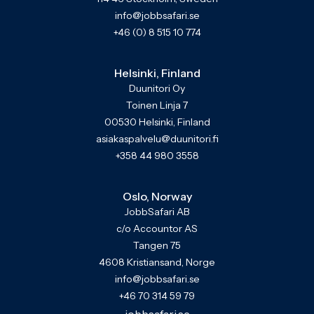
info@jobbsafari.se
+46 (0) 8 515 10 774
Helsinki, Finland
Duunitori Oy
Toinen Linja 7
00530 Helsinki, Finland
asiakaspalvelu@duunitori.fi
+358 44 980 3558
Oslo, Norway
JobbSafari AB
c/o Accountor AS
Tangen 75
4608 Kristiansand, Norge
info@jobbsafari.se
+46 70 314 59 79