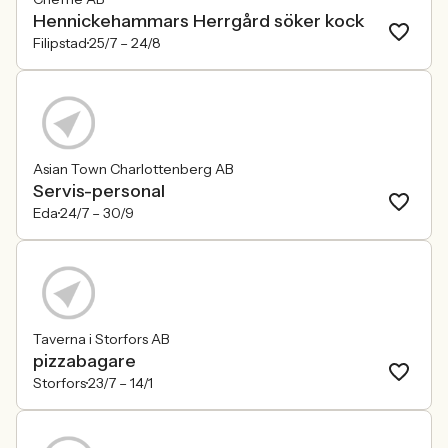
Hennickehammars Herrgård söker kock
Filipstad
25/7 –
24/8
Asian Town Charlottenberg AB
Servis-personal
Eda
24/7 –
30/9
Taverna i Storfors AB
pizzabagare
Storfors
23/7 –
14/1