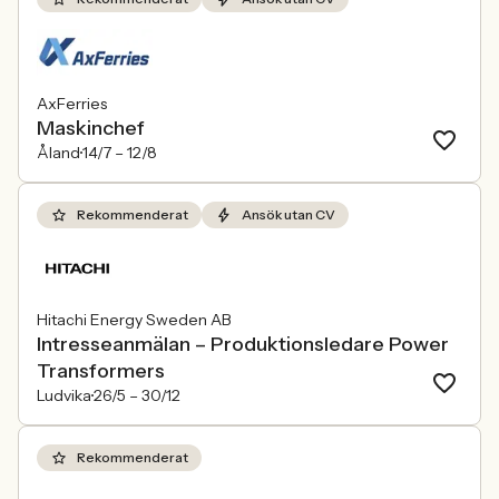
AxFerries
Maskinchef
Åland
14/7 –
12/8
Rekommenderat
Ansök utan CV
Hitachi Energy Sweden AB
Intresseanmälan – Produktionsledare Power
Transformers
Ludvika
26/5 –
30/12
Rekommenderat