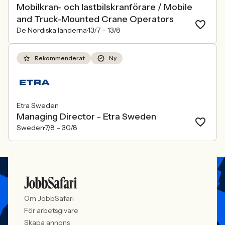
Mobilkran- och lastbilskranförare / Mobile
and Truck-Mounted Crane Operators
De Nordiska länderna
13/7 –
13/8
Rekommenderat
Ny
Etra Sweden
Managing Director - Etra Sweden
Sweden
7/8 –
30/8
Om JobbSafari
För arbetsgivare
Skapa annons