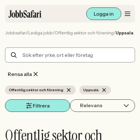
Logga in
/
/
/
Jobbsafari
Lediga jobb
Offentlig sektor och förening
Uppsala
Lediga jobb
Arbetsliv och karriär
För arbetsgivare
Rensa alla
Skapa annons
Offentlig sektor och förening
Uppsala
Relevans
Sök med AI
Filtrera
Ny här? Skapa konto
Offentlig sektor och