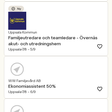
Ny
Uppsala Kommun
Familjeutredare och teamledare - Övernäs
akut- och utredningshem
Uppsala
7/8 –
5/9
WW Familjevård AB
Ekonomiassistent 50%
Uppsala
7/8 –
6/9