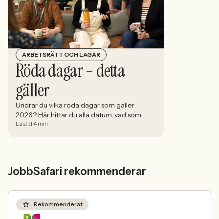
ARBETSRÄTT OCH LAGAR
Röda dagar – detta
gäller
Undrar du vilka röda dagar som gäller
2026? Här hittar du alla datum, vad som
Lästid 4 min
gäller för OB-tillägg och hur du maxar
ledigheten med smarta klämdagar.
JobbSafari rekommenderar
Rekommenderat