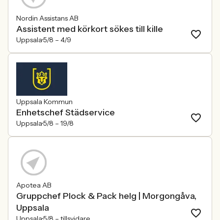
Nordin Assistans AB
Assistent med körkort sökes till kille
Uppsala
5/8 –
4/9
Uppsala Kommun
Enhetschef Städservice
Uppsala
5/8 –
19/8
Apotea AB
Gruppchef Plock & Pack helg | Morgongåva,
Uppsala
Uppsala
5/8 –
tillsvidare