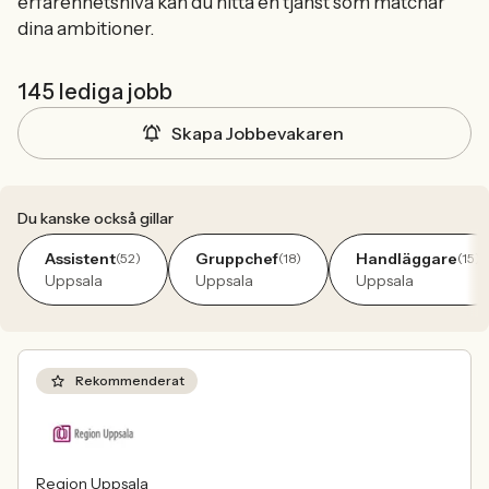
erfarenhetsnivå kan du hitta en tjänst som matchar
dina ambitioner.
145 lediga jobb
Skapa Jobbevakaren
Du kanske också gillar
Assistent
Gruppchef
Handläggare
(52)
(18)
(15)
Uppsala
Uppsala
Uppsala
Rekommenderat
Region Uppsala