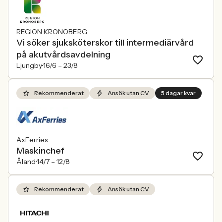
REGION KRONOBERG
Vi söker sjuksköterskor till intermediärvård
på akutvårdsavdelning
Ljungby
16/6 –
23/8
Rekommenderat
Ansök utan CV
5 dagar kvar
AxFerries
Maskinchef
Åland
14/7 –
12/8
Rekommenderat
Ansök utan CV