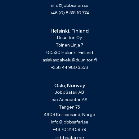
info@jobbsafari.se
+46 (0) 8 515 10 774
Helsinki, Finland
Duunitori Oy
Toinen Linja 7
00530 Helsinki, Finland
asiakaspalvelu@duunitori.fi
+358 44 980 3558
Oslo, Norway
JobbSafari AB
c/o Accountor AS
Tangen 75
4608 Kristiansand, Norge
info@jobbsafari.se
+46 70 314 59 79
jobbsafari.se