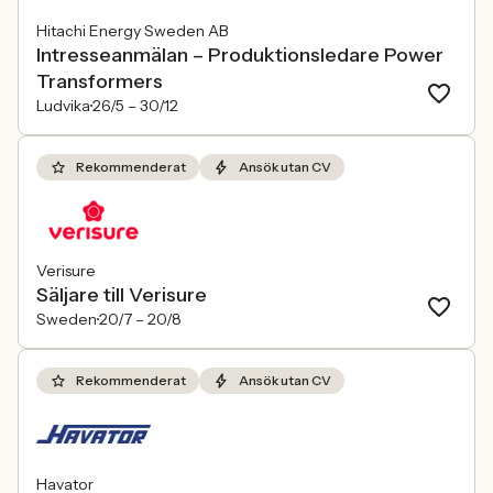
Hitachi Energy Sweden AB
Intresseanmälan – Produktionsledare Power
Transformers
Ludvika
26/5 –
30/12
Rekommenderat
Ansök utan CV
Verisure
Säljare till Verisure
Sweden
20/7 –
20/8
Rekommenderat
Ansök utan CV
Havator