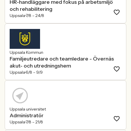
HR-handläggare med fokus på arbetsmiljö
och rehabilitering
Uppsala
7/8 –
24/8
Uppsala Kommun
Familjeutredare och teamledare - Övernäs
akut- och utredningshem
Uppsala
6/8 –
9/9
Uppsala universitet
Administratör
Uppsala
7/8 –
21/8