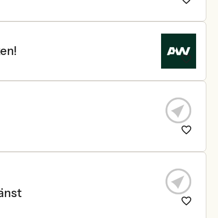
en!
änst