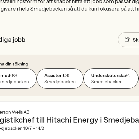
anställningsform för att snabbt hitta ett jobb som passar d
givare i hela Smedjebacken så att du kan fokusera på att hi
diga jobb
Sk
na din sökning
Smed
Assistent
Undersköterska
(10)
(4)
(4)
Smedjebacken
Smedjebacken
Smedjebacken
erson Wells AB
gistikchef till Hitachi Energy i Smedjeb
djebacken
10/7 –
14/8