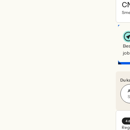
CN
Sme
Bes
job
Du ka
A
4 
Reg