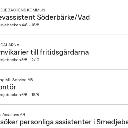
DJEBACKENS KOMMUN
evassistent Söderbärke/Vad
djebacken
4/8 –
18/8
 DALARNA
mvikarier till fritidsgårdarna
djebacken
3/8 –
2/10
ing Mill Service AB
ontör
djebacken
3/8 –
16/8
a Assistans AB
 söker personliga assistenter i Smedjeb