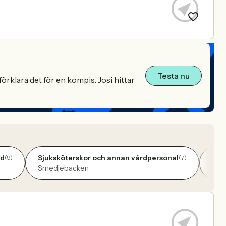
Testa nu
örklara det för en kompis. Josi hittar
rd
Sjuksköterskor och annan vårdpersonal
Indu
(9)
(7)
Smedjebacken
Sme