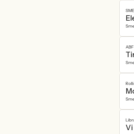
SME
El
Sme
ABF
Ti
Sme
Roll
M
Sme
Libr
Vi