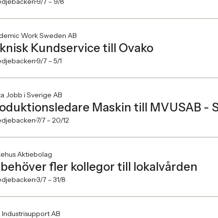
djebacken
9/7 –
9/8
demic Work Sweden AB
knisk Kundservice till Ovako
djebacken
9/7 –
5/1
a Jobb i Sverige AB
oduktionsledare Maskin till MVUSAB -
djebacken
7/7 –
20/12
kehus Aktiebolag
 behöver fler kollegor till lokalvården
djebacken
3/7 –
31/8
 Industrisupport AB