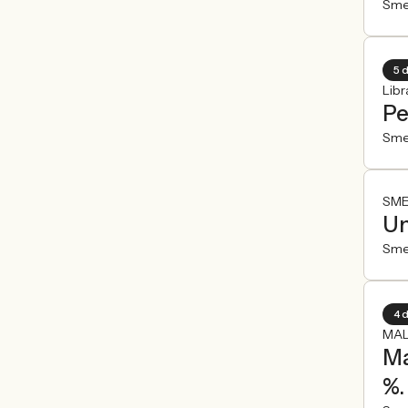
Sme
5 
Libr
Pe
Sme
SME
Un
Sme
4 
MAL
Ma
%.