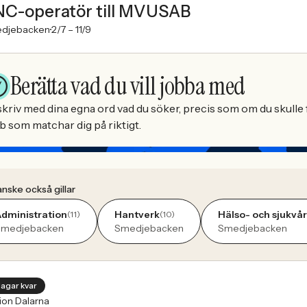
C-operatör till MVUSAB
djebacken
2/7 –
11/9
Berätta vad du vill jobba med
kriv med dina egna ord vad du söker, precis som om du skulle f
b som matchar dig på riktigt.
nske också gillar
dministration
Hantverk
Hälso- och sjukvå
(11)
(10)
Smedjebacken
Smedjebacken
Smedjebacken
dagar kvar
ion Dalarna