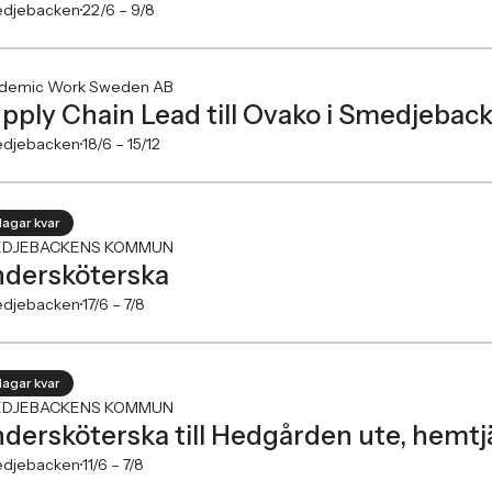
djebacken
22/6 –
9/8
demic Work Sweden AB
pply Chain Lead till Ovako i Smedjeback
djebacken
18/6 –
15/12
dagar kvar
DJEBACKENS KOMMUN
dersköterska
djebacken
17/6 –
7/8
dagar kvar
DJEBACKENS KOMMUN
dersköterska till Hedgården ute, hemtj
djebacken
11/6 –
7/8