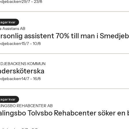
djebacken
29/7 –
23/8
dagar kvar
a Assistans AB
rsonlig assistent 70% till man i Smedje
djebacken
15/7 –
10/8
DJEBACKENS KOMMUN
dersköterska
djebacken
14/7 –
16/8
dagar kvar
INGSBO REHABCENTER AB
lingsbo Tolvsbo Rehabcenter söker en 