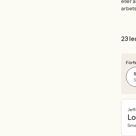
eller 
arbets
23 le
Förfi
Jeff
Lo
Sme