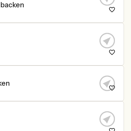
ebacken
ken