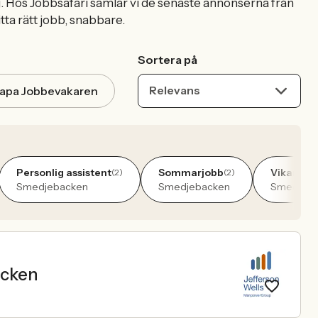
ig. Hos Jobbsafari samlar vi de senaste annonserna från
tta rätt jobb, snabbare.
Sortera på
Relevans
apa Jobbevakaren
Personlig assistent
Sommarjobb
Vikarie
(2)
(2)
(2)
Smedjebacken
Smedjebacken
Smedjeb
acken