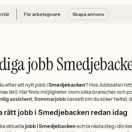
rriär
För arbetsgivare
Skapa annons
diga jobb Smedjeback
du efter ett nytt jobb i
Smedjebacken
? Hos Jobbsafari hit
nas län). Här finns möjligheter inom olika branscher och 
nlig assistent
,
Sommarjobb
oavsett om du söker heltid, de
a rätt jobb i Smedjebacken redan idag
ka aktuella
jobb i Smedjebacken
och ta nästa steg i din kar