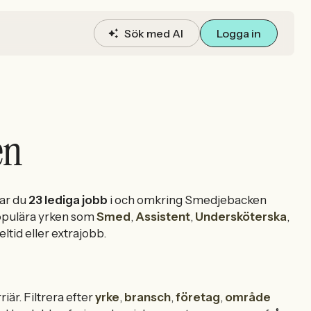
Sök med AI
Logga in
en
tar du
23 lediga jobb
i och omkring Smedjebacken
populära yrken som
Smed
,
Assistent
,
Undersköterska
,
ltid eller extrajobb.
riär. Filtrera efter
yrke
,
bransch
,
företag
,
område