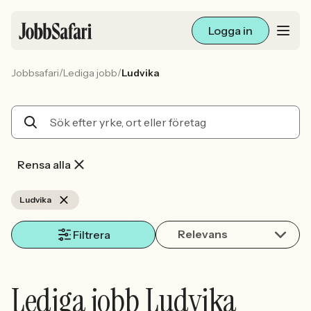
Logga in
/
/
Jobbsafari
Lediga jobb
Ludvika
Lediga jobb
Arbetsliv och karriär
För arbetsgivare
Rensa alla
Skapa annons
Ludvika
Relevans
Sök med AI
Filtrera
Ny här? Skapa konto
Lediga jobb Ludvika