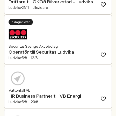
Driftare till OKQ8 Bilverkstad – Ludvika
Ludvika
21/11 –
tillsvidare
5 dagar kvar
Securitas Sverige Aktiebolag
Operatör till Securitas Ludvika
Ludvika
5/8 –
12/8
Vattenfall AB
HR Business Partner till VB Energi
Ludvika
5/8 –
23/8