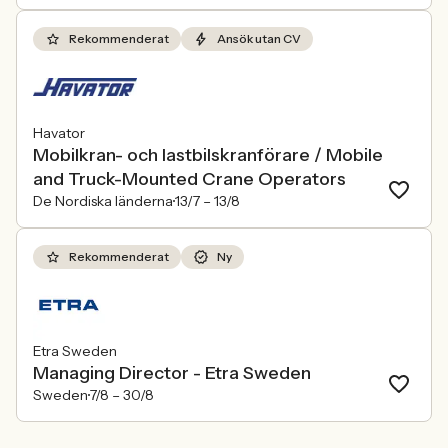
Rekommenderat
Ansök utan CV
Havator
Mobilkran- och lastbilskranförare / Mobile
and Truck-Mounted Crane Operators
De Nordiska länderna
13/7 –
13/8
Rekommenderat
Ny
Etra Sweden
Managing Director - Etra Sweden
Sweden
7/8 –
30/8