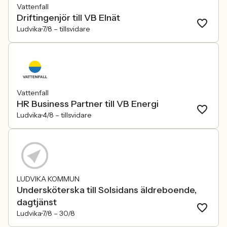
Vattenfall
Driftingenjör till VB Elnät
Ludvika
7/8 –
tillsvidare
Vattenfall
HR Business Partner till VB Energi
Ludvika
4/8 –
tillsvidare
LUDVIKA KOMMUN
Undersköterska till Solsidans äldreboende,
dagtjänst
Ludvika
7/8 –
30/8