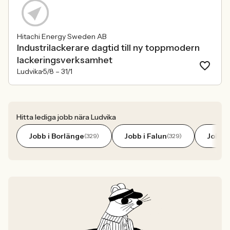
Hitachi Energy Sweden AB
Industrilackerare dagtid till ny toppmodern
lackeringsverksamhet
Ludvika
5/8 –
31/1
Hitta lediga jobb nära Ludvika
Jobb i Borlänge
Jobb i Falun
Jobb i
(329)
(329)