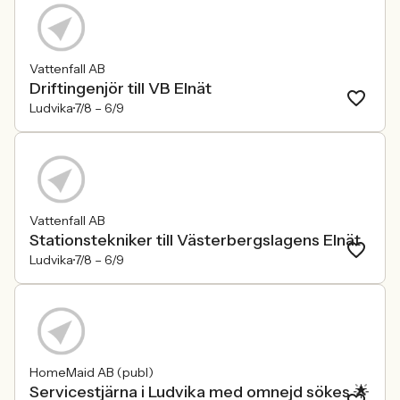
Vattenfall AB
Driftingenjör till VB Elnät
Ludvika
7/8 –
6/9
Vattenfall AB
Stationstekniker till Västerbergslagens Elnät
Ludvika
7/8 –
6/9
HomeMaid AB (publ)
Servicestjärna i Ludvika med omnejd sökes 🌟