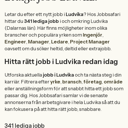
Letar du efter ett nytt jobb i
Ludvika
? Hos Jobbsafari
hittar du
341 lediga jobb
i och omkring Ludvika
(Dalarnas län). Här finns möjligheter inom olika
branscher och populära yrken som
Ingenjör
,
Engineer
,
Manager
,
Ledare
,
Project Manager
oavsett om du söker heltid, deltid eller extrajobb.
Hitta rätt jobb i Ludvika redan idag
Utforska aktuella
jobb i Ludvika
och ta nästa steg i din
karriär. Filtrera efter
yrke
,
bransch
,
företag
,
område
eller anställningsform för att snabbt hitta ett jobb som
passar dig. Hos Jobbsafari samlar vi de senaste
annonserna från arbetsgivare i hela Ludvika så att du
kan fokusera på att hitta rätt jobb, snabbare.
341 lediga jobb