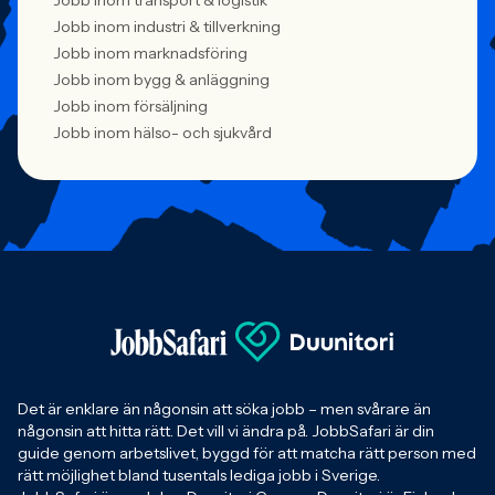
Jobb inom transport & logistik
Jobb inom industri & tillverkning
Jobb inom marknadsföring
Jobb inom bygg & anläggning
Jobb inom försäljning
Jobb inom hälso- och sjukvård
Det är enklare än någonsin att söka jobb – men svårare än
någonsin att hitta rätt. Det vill vi ändra på. JobbSafari är din
guide genom arbetslivet, byggd för att matcha rätt person med
rätt möjlighet bland tusentals lediga jobb i Sverige.