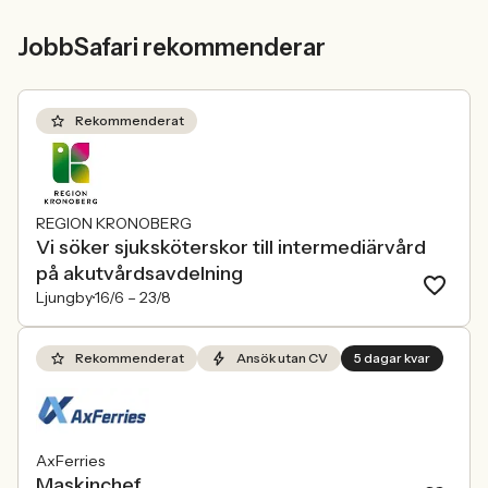
JobbSafari rekommenderar
Rekommenderat
REGION KRONOBERG
Vi söker sjuksköterskor till intermediärvård
på akutvårdsavdelning
Ljungby
16/6 –
23/8
Rekommenderat
Ansök utan CV
5 dagar kvar
AxFerries
Maskinchef