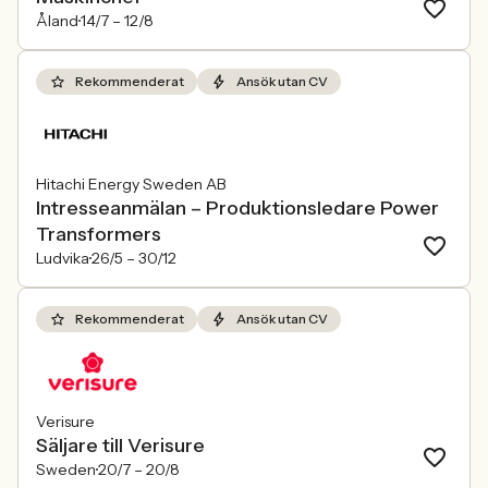
Åland
14/7 –
12/8
Rekommenderat
Ansök utan CV
Hitachi Energy Sweden AB
Intresseanmälan – Produktionsledare Power
Transformers
Ludvika
26/5 –
30/12
Rekommenderat
Ansök utan CV
Verisure
Säljare till Verisure
Sweden
20/7 –
20/8