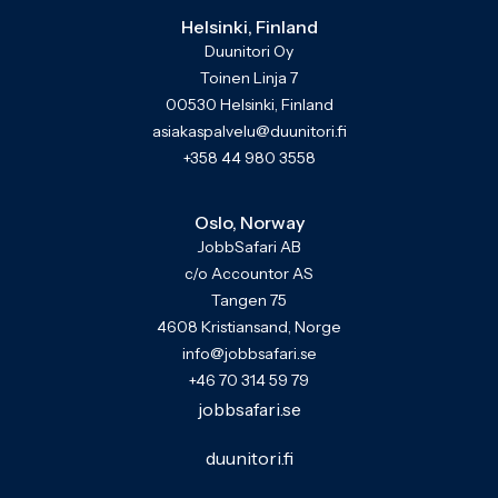
Helsinki, Finland
Duunitori Oy
Toinen Linja 7
00530 Helsinki, Finland
asiakaspalvelu@duunitori.fi
+358 44 980 3558
Oslo, Norway
JobbSafari AB
c/o Accountor AS
Tangen 75
4608 Kristiansand, Norge
info@jobbsafari.se
+46 70 314 59 79
jobbsafari.se
duunitori.fi