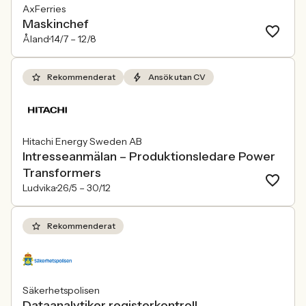
AxFerries
Maskinchef
Åland
14/7 –
12/8
Rekommenderat
Ansök utan CV
Hitachi Energy Sweden AB
Intresseanmälan – Produktionsledare Power
Transformers
Ludvika
26/5 –
30/12
Rekommenderat
Säkerhetspolisen
Dataanalytiker registerkontroll