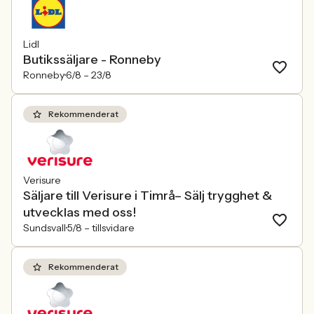
Lidl
Butikssäljare - Ronneby
Ronneby
6/8 –
23/8
Rekommenderat
Verisure
Säljare till Verisure i Timrå– Sälj trygghet &
utvecklas med oss!
Sundsvall
5/8 –
tillsvidare
Rekommenderat