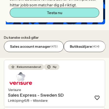
hittar jobb som matchar dig på riktigt.
Testa nu
Du kanske också gillar
Sales account manager
Butikssäljare
(475)
(404)
Rekommenderat
Ny
Verisure
Sales Express - Sweden SD
Linköping
6/8 –
tillsvidare