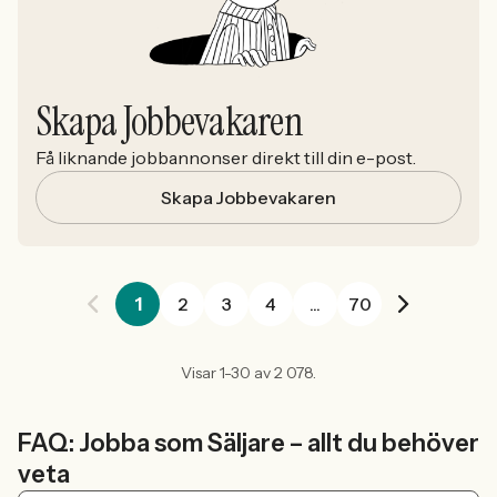
Skapa Jobbevakaren
Få liknande jobbannonser direkt till din e-post.
Skapa Jobbevakaren
1
2
3
4
...
70
Visar 1-30 av 2 078.
FAQ: Jobba som Säljare – allt du behöver
veta