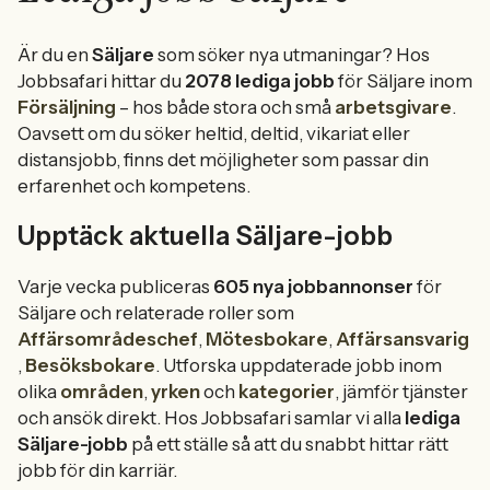
Är du en
Säljare
som söker nya utmaningar? Hos
Jobbsafari hittar du
2078 lediga jobb
för Säljare inom
Försäljning
– hos både stora och små
arbetsgivare
.
Oavsett om du söker heltid, deltid, vikariat eller
distansjobb, finns det möjligheter som passar din
erfarenhet och kompetens.
Upptäck aktuella Säljare-jobb
Varje vecka publiceras
605 nya jobbannonser
för
Säljare och relaterade roller som
Affärsområdeschef
,
Mötesbokare
,
Affärsansvarig
,
Besöksbokare
. Utforska uppdaterade jobb inom
olika
områden
,
yrken
och
kategorier
, jämför tjänster
och ansök direkt. Hos Jobbsafari samlar vi alla
lediga
Säljare-jobb
på ett ställe så att du snabbt hittar rätt
jobb för din karriär.