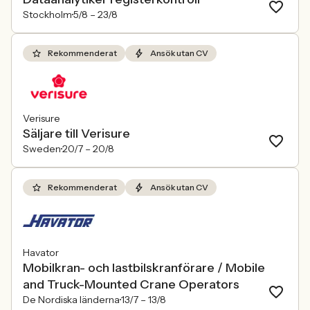
Stockholm
5/8 –
23/8
Rekommenderat
Ansök utan CV
Verisure
Säljare till Verisure
Sweden
20/7 –
20/8
Rekommenderat
Ansök utan CV
Havator
Mobilkran- och lastbilskranförare / Mobile
and Truck-Mounted Crane Operators
De Nordiska länderna
13/7 –
13/8