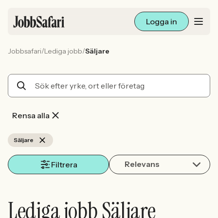
Logga in
/
/
Jobbsafari
Lediga jobb
Säljare
Lediga jobb
Arbetsliv och karriär
För arbetsgivare
Rensa alla
Skapa annons
Säljare
Relevans
Sök med AI
Filtrera
Ny här? Skapa konto
Lediga jobb Säljare