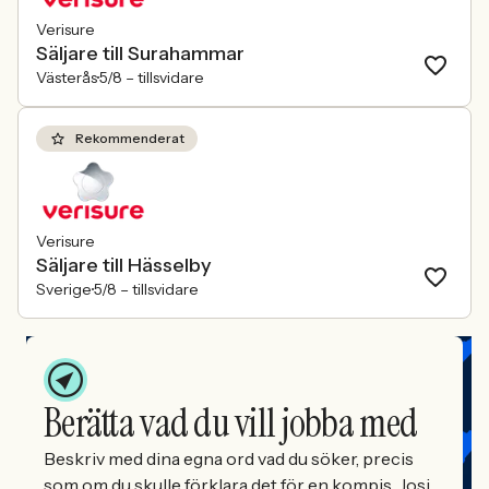
Verisure
Säljare till Surahammar
Västerås
5/8 –
tillsvidare
Rekommenderat
Verisure
Säljare till Hässelby
Sverige
5/8 –
tillsvidare
Berätta vad du vill jobba med
Beskriv med dina egna ord vad du söker, precis
som om du skulle förklara det för en kompis. Josi