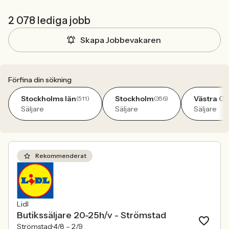
2 078 lediga jobb
Skapa Jobbevakaren
Förfina din sökning
Stockholms län
Stockholm
Västra Gö
(511)
(356)
Säljare
Säljare
Säljare
Rekommenderat
Lidl
Butikssäljare 20-25h/v - Strömstad
Strömstad
4/8 –
2/9